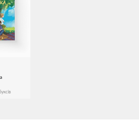
а
уксів