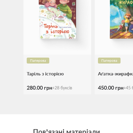
Паперова
Паперова
Таріль з історією
Аґатка-жирафк
280.00 грн
450.00 грн
+
28
буксів
+
45
б
Пов’язані матеріали