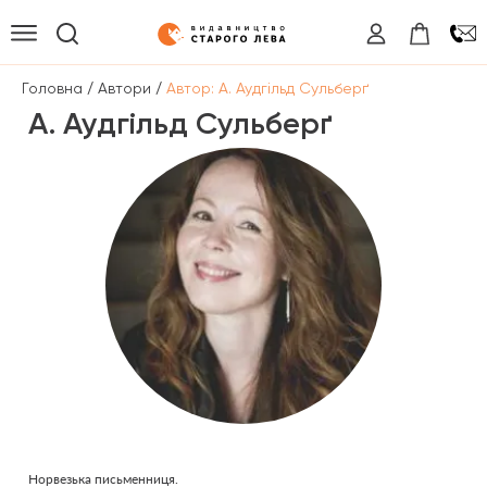
/
/
Головна
Автори
Автор: А. Аудгільд Сульберґ
А. Аудгільд Сульберґ
Норвезька письменниця.