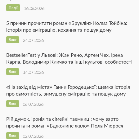
Події
16.08.2026
5 причин прочитати роман «Бруклін» Колма Тойбіна:
історія про еміграцію, кохання та пошук дому
Блог
24.07.2026
BestsellerFest у Львові: Жан Рено, Артем Чех, Ірена
Карпа, Володимир Кличко та інші культові особистості
Блог
14.07.2026
«На захід від міста» Ганни Городецької: щемка історія
про самотність, вимушену еміграцію та пошук дому
Блог
06.07.2026
Рій думок, іронія та сімейні таємниці: чому варто
прочитати роман «Бджолине жало» Пола Мюррея
Блог
02.07.2026