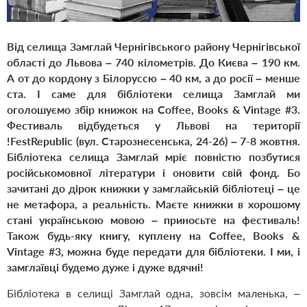
Від селища Замглай Чернігівського району Чернігівської
області до Львова
–
740 кілометрів. До Києва – 190 км.
А от до кордону з Білоруссю – 40 км, а до росії – менше
ста. І саме для бібліотеки селища Замглай ми
оголошуємо збір книжок на Coffee, Books & Vintage #3.
Фестиваль відбудеться у Львові на території
!FestRepublic (вул. Старознесенська, 24-26) – 7-8 жовтня.
Бібліотека селища Замглай мріє повністю позбутися
російськомовної літератури і оновити свій фонд. Бо
зачитані до дірок книжки у замглайській бібліотеці – це
не метафора, а реальність. Маєте книжки в хорошому
стані українською мовою – приносьте на фестиваль!
Також будь-яку книгу, куплену на
Coffee, Books &
Vintage #3
, можна буде передати для бібліотеки. І ми, і
замглаївці будемо дуже і дуже вдячні!
Бібліотека в селищі Замглай одна, зовсім маленька, –