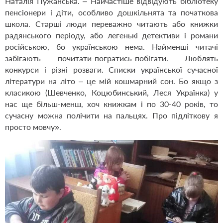
Наталія Пужанська. – Найчастіше відвідують бібліотеку
пенсіонери і діти, особливо дошкільнята та початкова
школа. Старші люди переважно читають або книжки
радянського періоду, або легенькі детективи і романи
російською, бо українською нема. Найменші читачі
забігають почитати-погратись-побігати. Люблять
конкурси і різні розваги. Списки української сучасної
літератури на літо – це мій кошмарний сон. Бо якщо з
класикою (Шевченко, Коцюбинський, Леся Українка) у
нас ще більш-менш, хоч книжкам і по 30-40 років, то
сучасну можна полічити на пальцях. Про підліткову я
просто мовчу».