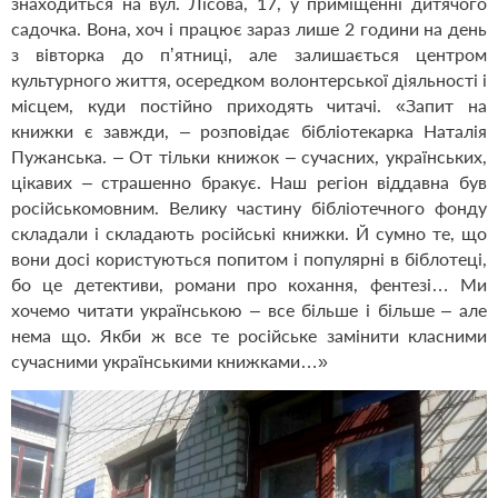
знаходиться на вул. Лісова, 17, у приміщенні дитячого
садочка. Вона, хоч і працює зараз лише 2 години на день
з вівторка до пʼятниці, але залишається центром
культурного життя, осередком волонтерської діяльності і
місцем, куди постійно приходять читачі. «Запит на
книжки є завжди, – розповідає бібліотекарка Наталія
Пужанська. – От тільки книжок – сучасних, українських,
цікавих – страшенно бракує. Наш регіон віддавна був
російськомовним. Велику частину бібліотечного фонду
складали і складають російські книжки. Й сумно те, що
вони досі користуються попитом і популярні в біблотеці,
бо це детективи, романи про кохання, фентезі… Ми
хочемо читати українською – все більше і більше – але
нема що. Якби ж все те російське замінити класними
сучасними українськими книжками…»