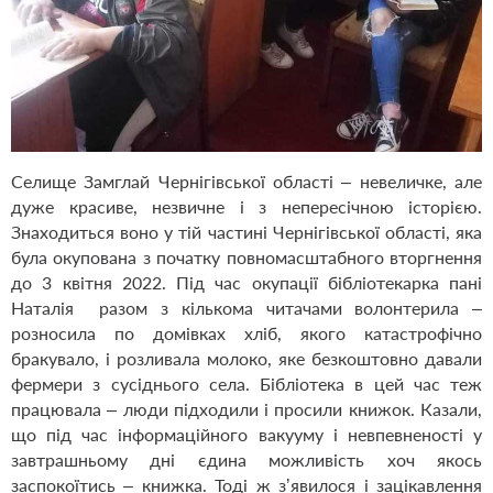
Селище Замглай Чернігівської області – невеличке, але
дуже красиве, незвичне і з непересічною історією.
Знаходиться воно у тій частині Чернігівської області, яка
була окупована з початку повномасштабного вторгнення
до 3 квітня 2022. Під час окупації бібліотекарка пані
Наталія разом з кількома читачами волонтерила –
розносила по домівках хліб, якого катастрофічно
бракувало, і розливала молоко, яке безкоштовно давали
фермери з сусіднього села. Бібліотека в цей час теж
працювала – люди підходили і просили книжок. Казали,
що під час інформаційного вакууму і невпевненості у
завтрашньому дні єдина можливість хоч якось
заспокоїтись – книжка. Тоді ж зʼявилося і зацікавлення