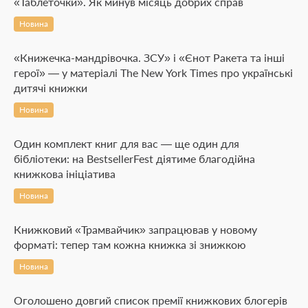
«Таблеточки». Як минув місяць добрих справ
Новина
«Книжечка-мандрівочка. ЗСУ» і «Єнот Ракета та інші
герої» — у матеріалі The New York Times про українські
дитячі книжки
Новина
Один комплект книг для вас — ще один для
бібліотеки: на BestsellerFest діятиме благодійна
книжкова ініціатива
Новина
Книжковий «Трамвайчик» запрацював у новому
форматі: тепер там кожна книжка зі знижкою
Новина
Оголошено довгий список премії книжкових блогерів