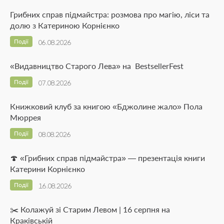
Грибних справ підмайстра: розмова про магію, ліси та
долю з Катериною Корнієнко
Події
06.08.2026
«Видавництво Старого Лева» на BestsellerFest
Події
07.08.2026
Книжковий клуб за книгою «Бджолине жало» Пола
Мюррея
Події
08.08.2026
🍄 «Грибних справ підмайстра» — презентація книги
Катерини Корнієнко
Події
16.08.2026
✂️ Колажуй зі Старим Левом | 16 серпня на
Краківській