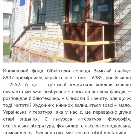
Книжковий фонд бібліотеки селища Замглай налічує
8937 примірників, українською з них – 6385, російською
– 2552. А це – третина! «Багатьох книжок мовою
окупанта ми вже позбулися – списали зі своїх фондів, –
розповідає бібліотекарка. – Списали б і решту, але що ж
тоді читати? Художніх книжок залишиться зовсім мало.
Українська література, яка у нас є, це переважно дуже
старі видання. Є галузева література, філософія,
освітянська література, фольклор, сільськогосподарська,
домоведення, будівництво, мистецтво, різні довідники…