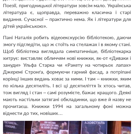
Поезії, пригодницької літератури зовсім мало. Українська
література є, щоправда, переважно класична і старі
видання. Сучасної – практично нема. Як і літератури для
дітей українською».
Пані Наталія робить відеоекскурсію бібліотекою, даючи
змогу підгледіти, що ж стоїть на стелажах і в якому стані.
Щоб бібліотека виглядала симпатичніше, бібліотекарка
хитрує: виставляє обличчям нові книжки, як-от «Диваки і
зануди» Ульфа Старка чи «Ракету на чотирьох лапах»
Джеремі Стронґа, формуючи гарний фасад, а потріпані
корінці інших видань ховає за ними. І там – книжки, яким
по кілька десятиліть. І всі ці десятиліття їх хтось читав,
тож вигляд і стан – самі розумієте, бажає кращого. Деякі
мають настільки затягані обкладинки, що вже й назву не
прочитаєш. Книжки 1994 на загальному фоні можна
віднести до тих, новіших…