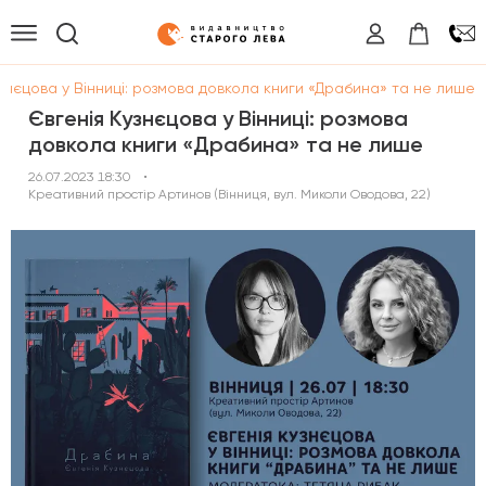
узнєцова у Вінниці: розмова довкола книги «Драбина» та не лише
Євгенія Кузнєцова у Вінниці: розмова
довкола книги «Драбина» та не лише
26.07.2023 18:30
•
Креативний простір Артинов (Вінниця, вул. Миколи Оводова, 22)