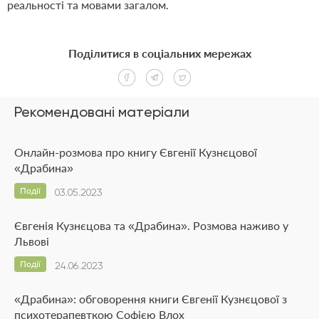
реальності та мовами загалом.
Поділитися в соціальних мережах
Рекомендовані матеріали
Онлайн-розмова про книгу Євгенії Кузнєцової
«Драбина»
Події
03.05.2023
Євгенія Кузнєцова та «Драбина». Розмова наживо у
Львові
Події
24.06.2023
«Драбина»: обговорення книги Євгенії Кузнєцової з
психотерапевткою Софією Влох