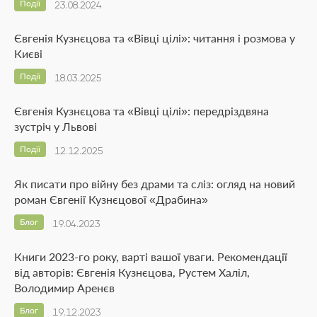
Події
23.08.2024
Євгенія Кузнєцова та «Вівці цілі»: читання і розмова у
Києві
Події
18.03.2025
Євгенія Кузнєцова та «Вівці цілі»: передріздвяна
зустріч у Львові
Події
12.12.2025
Як писати про війну без драми та сліз: огляд на новий
роман Євгенії Кузнєцової «Драбина»
Блог
19.04.2023
Книги 2023-го року, варті вашої уваги. Рекомендації
від авторів: Євгенія Кузнєцова, Рустем Халіл,
Володимир Аренєв
Блог
19.12.2023