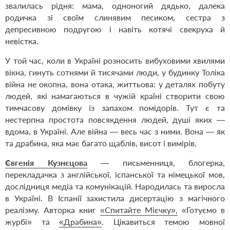
звалилась рідня: мама, одноногий дядько, далека
родичка зі своїм слинявим песиком, сестра з
депресивною подругою і навіть котячі свекруха й
невістка.
У той час, коли в Україні розносить вибуховими хвилями
вікна, гинуть сотнями й тисячами люди, у будинку Толіка
війна не окопна, вона отака, життьова: у деталях побуту
людей, які намагаються в чужій країні створити свою
тимчасову домівку із запахом помідорів. Тут є та
нестерпна простота повсякдення людей, душі яких —
вдома, в Україні. Але війна — весь час з ними. Вона — як
та драбина, яка має багато щаблів, висот і вимірів.
Євгенія Кузнєцова
— письменниця, блогерка,
перекладачка з англійської, іспанської та німецької мов,
дослідниця медіа та комунікацій. Народилась та виросла
в Україні. В Іспанії захистила дисертацію з магічного
реалізму. Авторка книг
«Спитайте Мієчку»,
«Готуємо в
журбі»
та
«Драбина»
. Цікавиться темою мовної