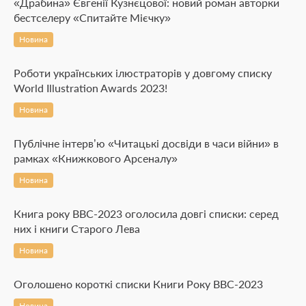
«Драбина» Євгенії Кузнєцової: новий роман авторки
бестселеру «Спитайте Мієчку»
Новина
Роботи українських ілюстраторів у довгому списку
World Illustration Awards 2023!
Новина
Публічне інтерв’ю «Читацькі досвіди в часи війни» в
рамках «Книжкового Арсеналу»
Новина
Книга року BBC-2023 оголосила довгі списки: серед
них і книги Старого Лева
Новина
Оголошено короткі списки Книги Року BBC-2023
Новина