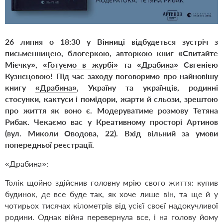
26 липня
о
18:30
у Вінниці
відбудеться зустріч з
письменницею, блогеркою, авторкою книг
«Спитайте
Мієчку»
,
«Готуємо в журбі»
та
«Драбина»
Євгенією
Кузнєцовою
! Під час заходу поговоримо про найновішу
книгу
«Драбина»
, Україну та українців, родинні
стосунки, кактуси і помідори, жарти й сльози, зрештою
про життя як воно є. Модеруватиме
розмову
Тетяна
Рибак
. Чекаємо вас у Креативн
ому
прост
о
р
і
Артинов
(вул. Миколи Оводова, 22)
.
Вхід вільний за умови
попередньої реєстрації
.
«Драбина»
:
Толік щойно здійснив головну мрію свого життя: купив
будинок, де все буде так, як хоче лише він, та ще й у
чотирьох тисячах кілометрів від усієї своєї надокучливої
родини. Однак війна перевернула все, і на голову йому