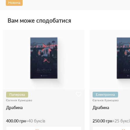
Новина
Вам може сподобатися
Паперова
Електронна
Євгенія Кузнєцова
Євгенія Кузнєцова
Драбина
Драбина
400.00 грн
+
40
буксів
250.00 грн
+
25
букс