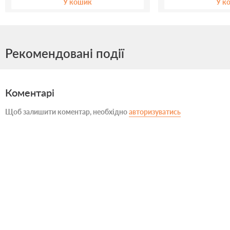
У кошик
У к
Рекомендовані події
Коментарі
Щоб залишити коментар, необхідно
авторизуватись