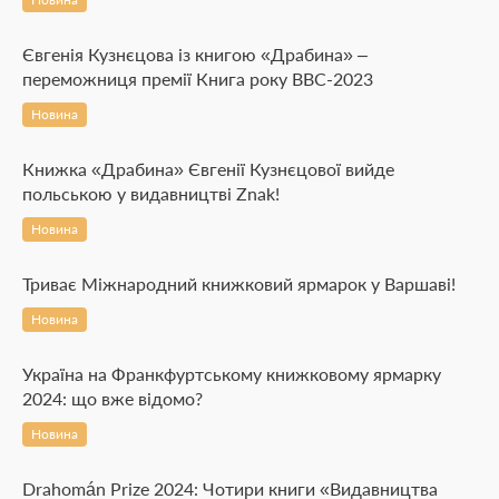
Євгенія Кузнєцова із книгою «Драбина» –
переможниця премії Книга року ВВС-2023
Новина
Книжка «Драбина» Євгенії Кузнєцової вийде
польською у видавництві Znak!
Новина
Триває Міжнародний книжковий ярмарок у Варшаві!
Новина
Україна на Франкфуртському книжковому ярмарку
2024: що вже відомо?
Новина
Drahomán Prize 2024: Чотири книги «Видавництва