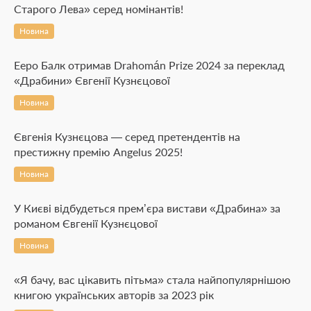
Старого Лева» серед номінантів!
Новина
Ееро Балк отримав Drahomán Prize 2024 за переклад
«Драбини» Євгенії Кузнєцової
Новина
Євгенія Кузнєцова — серед претендентів на
престижну премію Angelus 2025!
Новина
У Києві відбудеться прем’єра вистави «Драбина» за
романом Євгенії Кузнєцової
Новина
«Я бачу, вас цікавить пітьма» стала найпопулярнішою
книгою українських авторів за 2023 рік