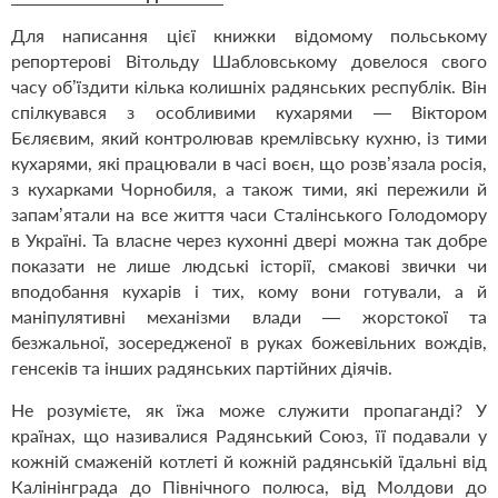
Для написання цієї книжки відомому польському
репортерові Вітольду Шабловському довелося свого
часу об’їздити кілька колишніх радянських республік. Він
спілкувався з особливими кухарями — Вік­тором
Бєляєвим, який контролював кремлівську кухню, із тими
кухарями, які працювали в часі воєн, що розв’язала росія,
з кухарками Чорнобиля, а також тими, які пережили й
запам’ятали на все життя часи Сталінського Голодомору
в Україні. Та власне через кухонні двері можна так добре
показати не лише людські історії, смакові звички чи
вподобання кухарів і тих, кому вони готували, а й
маніпулятивні механізми влади — жорстокої та
безжальної, зосередженої в руках божевільних вождів,
генсеків та інших радянських партійних діячів.
Не розумієте, як їжа може служити пропаганді? У
країнах, що називалися Радянський Союз, її подавали у
кожній смаженій котлеті й кожній радянській їдальні від
Калінінграда до Північного полюса, від Молдови до