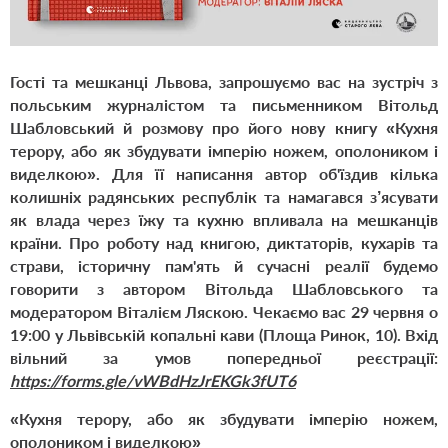
Гості та мешканці Львова, запрошуємо вас на зустріч з
польським журналістом та письменником Вітольд
Шабловський й розмову про його нову книгу
«Кухня
терору, або як збудувати імперію ножем, ополоником і
виделкою»
. Для її написання автор об'їздив кілька
колишніх радянських республік та намагався з’ясувати
як влада через їжу та кухню впливала на мешканців
країни. Про роботу над книгою, диктаторів, кухарів та
страви, історичну пам'ять й сучасні реалії будемо
говорити з автором Вітольда Шабловського та
модератором Віталієм Ляскою. Чекаємо вас 29 червня о
19:00 у Львівській копальні кави (Площа Ринок, 10). Вхід
вільний за умов попередньої реєстрації:
https://forms.gle/vWBdHzJrEKGk3fUT6
«Кухня терору, або як збудувати імперію ножем,
ополоником і виделкою»