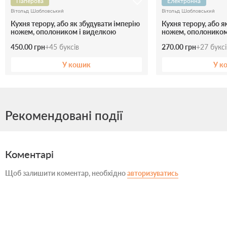
Паперова
Електронна
Вітольд Шабловський
Вітольд Шабловський
Кухня терору, або як збудувати імперію
Кухня терору, або я
ножем, ополоником і виделкою
ножем, ополоником
450.00 грн
+
45
буксів
270.00 грн
+
27
букс
У кошик
У к
Рекомендовані події
Коментарі
Щоб залишити коментар, необхідно
авторизуватись