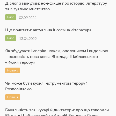
Діалог з минулим: нон-фікшн про історію, літературу
та візуальне мистецтво
Блог
02.09.2024
Що почитати: актуальна іноземна література
Блог
13.04.2022
Як збудувати імперію ножем, ополоником і виделкою
– розповість нова книга Вітольда Шабловського
«Кухня терору»
Новина
Чи може бути кухня інструментом терору?
Розповідаємо!
Новина
Банальність зла, кухарі й диктатори: про що говорили
Вітольд Шабловський та Андрій Бондар у Львові