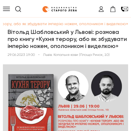
терору, або як збудувати імперію ножем, ополоником і виделкою»
Вітольд Шабловський у Львові: розмова
про книгу «Кухня терору, або як збудувати
імперію ножем, ополоником і виделкою»
29.06.2023 19:00
•
Львів. Копальня кави (Площа Ринок, 10)