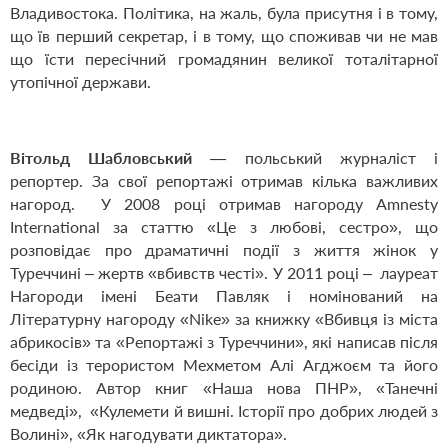
Владивостока. Політика, на жаль, була присутня і в тому,
що їв перший секретар, і в тому, що споживав чи не мав
що їсти пересічний громадянин великої тоталітарної
утопічної держави.
Вітольд Шабловський
— польський журналіст і
репортер. За свої репортажі отримав кілька важливих
нагород. У 2008 році отримав нагороду Amnesty
International за статтю «Це з любові, сестро», що
розповідає про драматичні події з життя жінок у
Туреччині – жертв «вбивств честі». У 2011 році – лауреат
Нагороди імені Беати Павляк і номінований на
Літературну нагороду «Nike» за книжку «Вбивця із міста
абрикосів» та «Репортажі з Туреччини», які написав після
бесіди із терористом Мехметом Алі Агджоєм та його
родиною. Автор книг «Наша нова ПНР», «Танечні
медведі», «Кулемети й вишні. Історії про добрих людей з
Волині», «Як нагодувати диктатора».