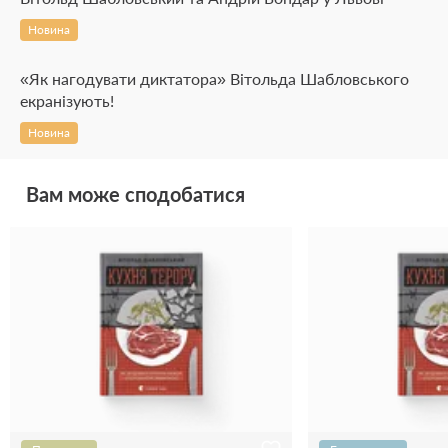
Новина
«Як нагодувати диктатора» Вітольда Шабловського
екранізують!
Новина
Вам може сподобатися