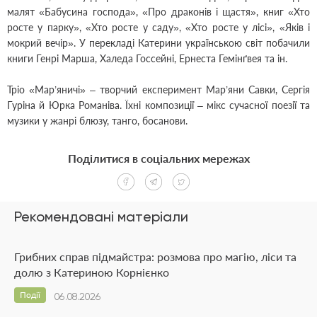
малят «Бабусина господа», «Про драконів і щастя», книг «Хто
росте у парку», «Хто росте у саду», «Хто росте у лісі», «Яків і
мокрий вечір». У перекладі Катерини українською світ побачили
книги Генрі Марша, Халеда Госсейні, Ернеста Гемінґвея та ін.
Тріо «Мар’яничі» – творчий експеримент Мар’яни Савки, Сергія
Гуріна й Юрка Романіва. Їхні композиції – мікс сучасної поезії та
музики у жанрі блюзу, танго, босанови.
Поділитися в соціальних мережах
Рекомендовані матеріали
Грибних справ підмайстра: розмова про магію, ліси та
долю з Катериною Корнієнко
Події
06.08.2026