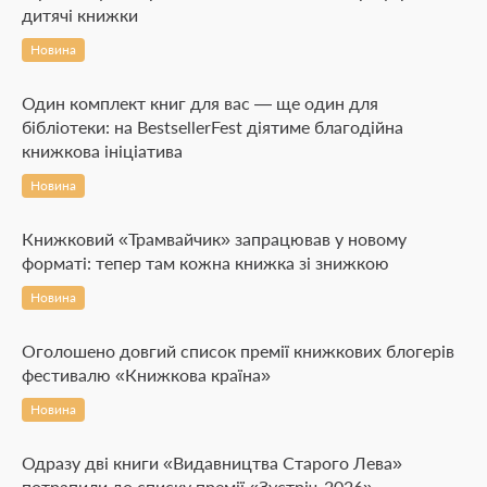
дитячі книжки
Новина
Один комплект книг для вас — ще один для
бібліотеки: на BestsellerFest діятиме благодійна
книжкова ініціатива
Новина
Книжковий «Трамвайчик» запрацював у новому
форматі: тепер там кожна книжка зі знижкою
Новина
Оголошено довгий список премії книжкових блогерів
фестивалю «Книжкова країна»
Новина
Одразу дві книги «Видавництва Старого Лева»
потрапили до списку премії «Зустріч-2026»