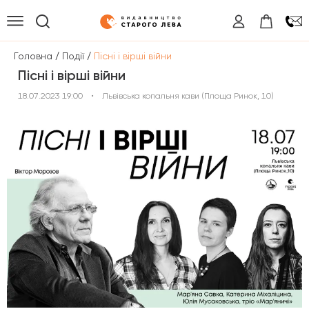
/
/
Головна
Події
Пісні і вірші війни
Пісні і вірші війни
18.07.2023 19:00
•
Львівська копальня кави (Площа Ринок, 10)