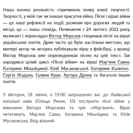
Наша воєнна реальність спричинила появу нової творчості.
Творчості, у якій так чи інакше присутня війна. Пісні і вірші війни
— це наші рефлексії на події, розмови про дорогих людей та
місця, це — наша сповідь. Починаючи з 24 лютого 2022 року,
музикант і перекладач
Віктор Морозов
створював пісні на вірші
українських поетів. Дуже часто це було настільки миттєво, що
ввечері автор чи авторка публікували вірш у фейсбуці, а вранці
Віктор Морозов вже оприлюднював пісню на цей текст.
Так
народився цілий цикл «Пісні війни» на вірші
Мар’яни Савки
,
Катерини Міхаліциної
,
Юлії Мусаковської
,
Катерини Калитко
,
Сергія Жадана
,
Галини Крук
,
Артура Дроня
та багатьох інших
поетів.
У вівторок, 18 липня, о 19:00 запрошуємо вас до Львівської
копальні кави (Площа Ринок, 10) послухати пісні війни у
виконанні Віктора Морозова та тріо «Мар’яничі». Вірші
читатимуть Мар’яна Савка, Катерина Міхаліцина та Юлія
Мусаковська. Вхід вільний.