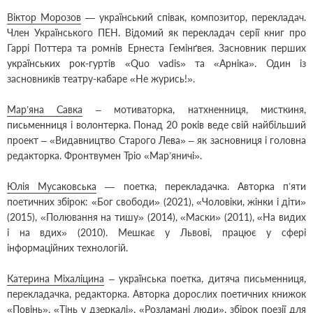
Віктор Морозов
— український співак, композитор, перекладач.
Член Українського ПЕН. Відомий як перекладач серії книг про
Гаррі Поттера та ромнів Ернеста Гемінґвея. Засновник перших
українських рок-гуртів «Quo vadis» та «Арніка». Один із
засновників театру-кабаре «Не журись!».
Мар’яна Савка
– мотиваторка, натхненниця, мисткиня,
письменниця і волонтерка. Понад 20 років веде свій найбільший
проект – «Видавництво Старого Лева» – як засновниця і головна
редакторка. Фронтвумен Тріо «Мар’яничі».
Юлія Мусаковська
— поетка, перекладачка. Авторка п’яти
поетичних збірок: «Бог свободи» (2021), «Чоловіки, жінки і діти»
(2015), «Полювання на тишу» (2014), «Маски» (2011), «На видих
і на вдих» (2010). Мешкає у Львові, працює у сфері
інформаційних технологій.
Катерина Міхаліцина
– українська поетка, дитяча письменниця,
перекладачка, редакторка. Авторка дорослих поетичних книжок
«Повінь», «Тінь у дзеркалі», «Розламані люди», збірок поезії для