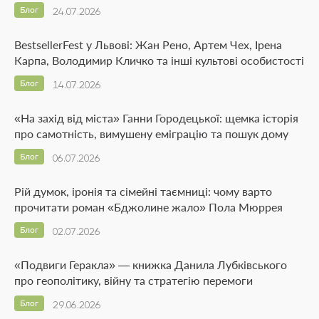
Блог
24.07.2026
BestsellerFest у Львові: Жан Рено, Артем Чех, Ірена
Карпа, Володимир Кличко та інші культові особистості
Блог
14.07.2026
«На захід від міста» Ганни Городецької: щемка історія
про самотність, вимушену еміграцію та пошук дому
Блог
06.07.2026
Рій думок, іронія та сімейні таємниці: чому варто
прочитати роман «Бджолине жало» Пола Мюррея
Блог
02.07.2026
«Подвиги Геракла» — книжка Данила Лубківського
про геополітику, війну та стратегію перемоги
Блог
29.06.2026