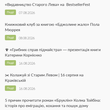
«Видавництво Старого Лева» на BestsellerFest
Події
07.08.2026
Книжковий клуб за книгою «Бджолине жало» Пола
Мюррея
Події
08.08.2026
🍄 «Грибних справ підмайстра» — презентація книги
Катерини Корнієнко
Події
16.08.2026
✂️ Колажуй зі Старим Левом | 16 серпня на
Краківській
Події
16.08.2026
5 причин прочитати роман «Бруклін» Колма Тойбіна:
історія про еміграцію, кохання та пошук дому