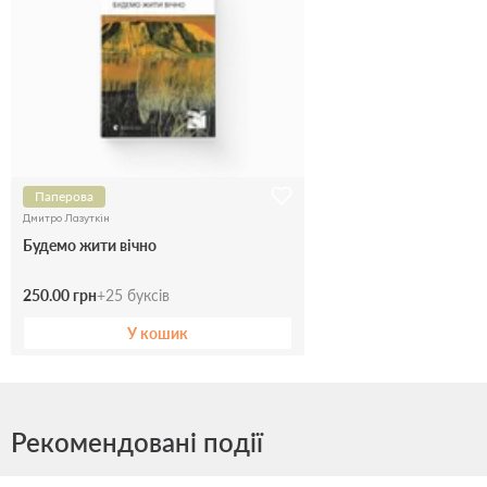
Паперова
Дмитро Лазуткін
Будемо жити вічно
250.00 грн
+
25
буксів
У кошик
Рекомендовані події