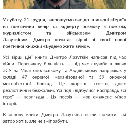
У суботу, 21 грудня, запрошуємо вас до книгарні «Герої»
на поетичний вечір та відверту розмову з поетом,
журналістом та військовим Дмитром
Лазуткіним. Дмитро почитає вірші зі своєї нової
поетичної книжки
«Будемо жити вічно»
.
Усі вірші цієї книги Дмитро Лазуткін написав під час
війни. Переважну більшість — під час служби в лавах
ЗСУ на Мелітопольському та Авдіївському напрямках у
складі 47 окремої механізованої та 59 окремої
мотопіхотної бригад. Це жорсткі тексти, дуже
реалістичні й безжальні. Усі події відбулися насправді, всі
герої — невигадані. Ця поезія — мов смажене м’ясо
історії.
В основу книги Дмитра Лазуткіна лягли сюжети, які
автор хотів, але не зміг забути.