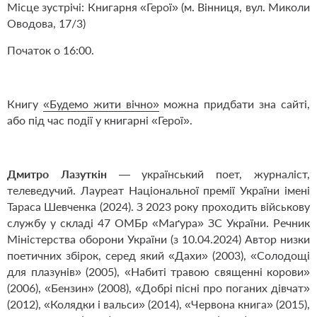
Місце зустрічі: Книгарня «Герої» (м. Вінниця, вул. Миколи
Оводова, 17/3)
Початок о 16:00.
Книгу
«Будемо жити вічно»
можна придбати зна сайті,
або під час події у книгарні «Герої».
Дмитро Лазуткін
— український поет, журналіст,
телеведучий. Лауреат Національної премії України імені
Тараса Шевченка (2024). З 2023 року проходить військову
службу у складі 47 ОМБр «Маґура» ЗС України. Речник
Міністерства оборони України (з 10.04.2024) Автор низки
поетичних збірок, серед який «Дахи» (2003), «Солодощі
для плазунів» (2005), «Набиті травою священні корови»
(2006), «Бензин» (2008), «Добрі пісні про поганих дівчат»
(2012), «Колядки і вальси» (2014), «Червона книга» (2015),