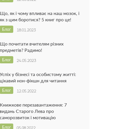
Що, як і чому впливає на наш мозок, і
як з цим боротися? 5 книг про це!
Блог
18.01.2023
Що почитати вчителям різних
предметів? Радимо!
Блог
24.05.2023
Успіх у бізнесі та особистому житті:
цікавий нон-фікшн для читання
Блог
12.05.2022
Книжкове перезавантаження: 7
видань Старого Лева про
саморозвиток і мотивацію
Блог
05.08.2022