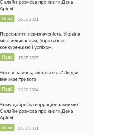
Онлайн-розмова про книги Дена
Аріелі
Події
26.10.2021
Пересилити невизначеність. Україна
між виживанням, боротьбою,
конкуренцією і успіхом.
Події
13.05.2023
Чого я парюсь, якщо все ок? Звідки
виникає тривога
Події
29.02.2024
Чому добре бути ірраціональними?
Онлайн-розмова про книги Дена
Аріелі
Події
26.10.2021