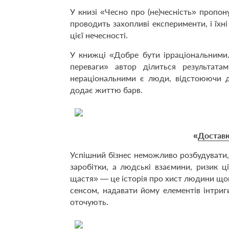
У книзі «Чесно про (не)чесність» пропон
проводить захопливі експерименти, і їхні
цієї нечесності.
У книжці «Добре бути ірраціональними.
переваги» автор ділиться результатам
нераціональними є люди, відстоюючи д
додає життю барв.
«
Доставк
Успішний бізнес неможливо розбудувати, 
заробітки, а людські взаємини, ризик ц
щастя» — це історія про хист людини що
сенсом, надавати йому елементів інтриг
оточують.