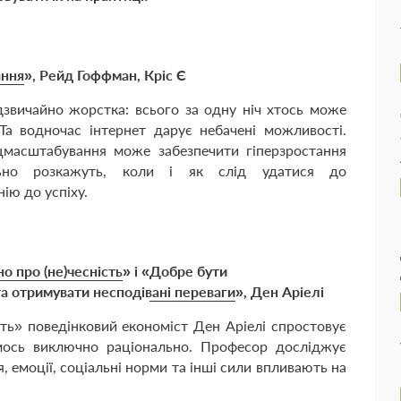
ання
», Рейд Гоффман, Кріс Є
дзвичайно жорстка: всього за одну ніч хтось може
 Та водночас інтернет дарує небачені можливості.
іцмасштабування може забезпечити гіперзростання
льно розкажуть, коли і як слід удатися до
ію до успіху.
о про (не)чесність
» і «
Добре бути
а отримувати несподівані переваги
», Ден Аріелі
ть» поведінковий економіст Ден Аріелі спростовує
ось виключно раціонально. Професор досліджує
я, емоції, соціальні норми та інші сили впливають на