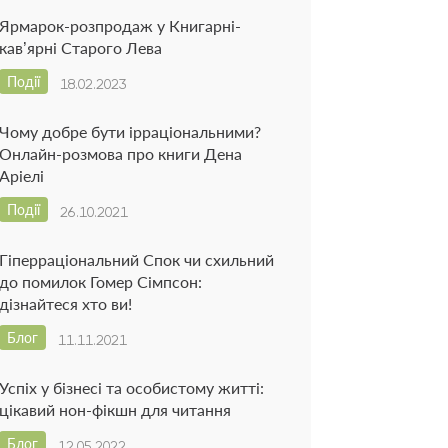
Ярмарок-розпродаж у Книгарні-
кав’ярні Старого Лева
Події
18.02.2023
Чому добре бути ірраціональними?
Онлайн-розмова про книги Дена
Аріелі
Події
26.10.2021
Гіперраціональний Спок чи схильний
до помилок Гомер Сімпсон:
дізнайтеся хто ви!
Блог
11.11.2021
Успіх у бізнесі та особистому житті:
цікавий нон-фікшн для читання
Блог
12.05.2022