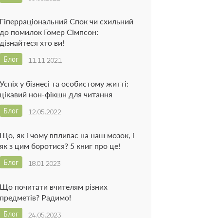
Гіперраціональний Спок чи схильний
до помилок Гомер Сімпсон:
дізнайтеся хто ви!
Блог
11.11.2021
Успіх у бізнесі та особистому житті:
цікавий нон-фікшн для читання
Блог
12.05.2022
Що, як і чому впливає на наш мозок, і
як з цим боротися? 5 книг про це!
Блог
18.01.2023
Що почитати вчителям різних
предметів? Радимо!
Блог
24.05.2023