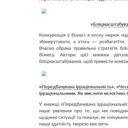
«
Бліцмасштабув
Конкуренція у бізнесі в епоху мереж на
збанкрутувати, а хтось — розбагатіти.
Вчасно обрана правильна стратегія бл
бізнесу. Автори цієї книжки дета
бліцмасштабування, щоб привести компан
«
Передбачувана ірраціональність
», «
Чесн
ірраціональними. Як мислити нелогічно т
У книжці «Передбачувана ірраціональніс
наше уявлення про те, що ми поводим
щоденні ситуації та показує, як очікуванн
нашу здатність тверезо мислити.