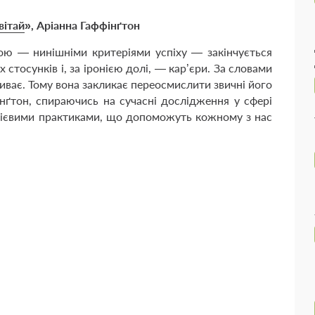
вітай
», Аріанна Гаффінґтон
ою — нинішніми критеріями успіху — закінчується
стосунків і, за іронією долі, — кар’єри. За словами
биває. Тому вона закликає переосмислити звичні його
інґтон, спираючись на сучасні дослідження у сфері
ся дієвими практиками, що допоможуть кожному з нас