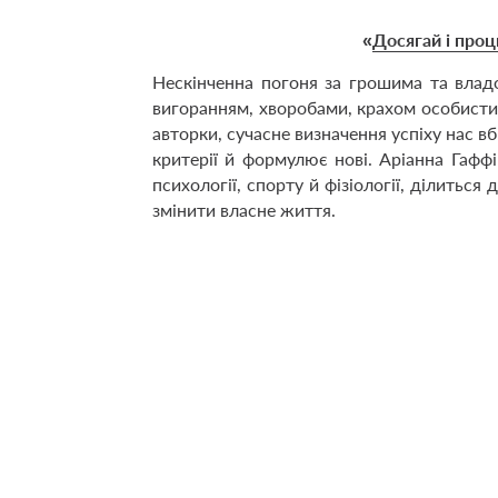
«
Досягай і проц
Нескінченна погоня за грошима та влад
вигоранням, хворобами, крахом особистих 
авторки, сучасне визначення успіху нас в
критерії й формулює нові. Аріанна Гафф
психології, спорту й фізіології, ділить
змінити власне життя.