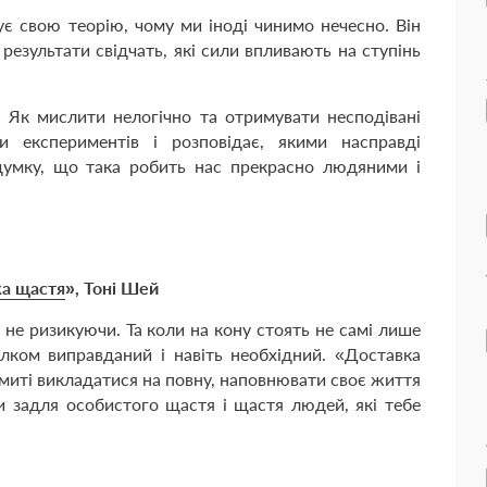
ує свою теорію, чому ми іноді чинимо нечесно. Він
 результати свідчать, які сили впливають на ступінь
 Як мислити нелогічно та отримувати несподівані
и експериментів і розповідає, якими насправді
умку, що така робить нас прекрасно людяними і
а щастя
», Тоні Шей
не ризикуючи. Та коли на кону стоять не самі лише
ілком виправданий і навіть необхідний. «Доставка
миті викладатися на повну, наповнювати своє життя
и задля особистого щастя і щастя людей, які тебе