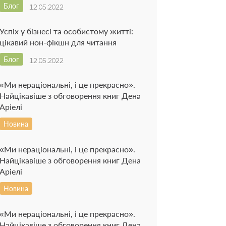
Блог
12.05.2022
Успіх у бізнесі та особистому житті:
цікавий нон-фікшн для читання
Блог
12.05.2022
«Ми нераціональні, і це прекрасно».
Найцікавіше з обговорення книг Дена
Аріелі
Новина
«Ми нераціональні, і це прекрасно».
Найцікавіше з обговорення книг Дена
Аріелі
Новина
«Ми нераціональні, і це прекрасно».
Найцікавіше з обговорення книг Дена