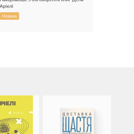
Аріелі
Новина