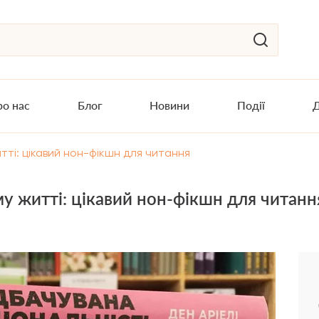
о нас
Блог
Новини
Події
Д
итті: цікавий нон-фікшн для читання
ому житті: цікавий нон-фікшн для читанн