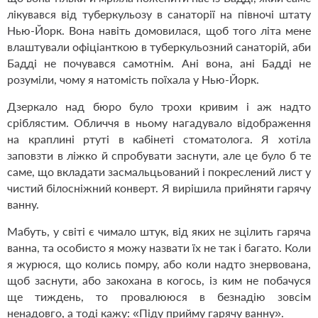
лікувався від туберкульозу в санаторії на півночі штату
Нью-Йорк. Вона навіть домовилася, щоб того літа мене
влаштували офіціанткою в туберкульозний санаторій, аби
Бадді не почувався самотнім. Ані вона, ані Бадді не
розуміли, чому я натомість поїхала у Нью-Йорк.
Дзеркало над бюро було трохи кривим і аж надто
сріблястим. Обличчя в ньому нагадувало відображення
на краплині ртуті в кабінеті стоматолога. Я хотіла
заповзти в ліжко й спробувати заснути, але це було б те
саме, що вкладати засмальцьований і покреслений лист у
чистий білосніжний конверт. Я вирішила прийняти гарячу
ванну.
Мабуть, у світі є чимало штук, від яких не зцілить гаряча
ванна, та особисто я можу назвати їх не так і багато. Коли
я журюся, що колись помру, або коли надто знервована,
щоб заснути, або закохана в когось, із ким не побачуся
ще тиждень, то провалююся в безнадію зовсім
ненадовго, а тоді кажу: «Піду прийму гарячу ванну».