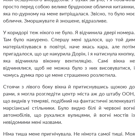
просто перед собою велике бруднооке обличчя китаянки,
яка по-дурному на мене витріщалася. Звісно, то було моє
обличчя. Зморшкувате
й зношене, відразливе.
У коридорі теж нікого не було. Я відчинила двері номера.
Там було накурено. Спершу мені здалося, що той дим
матеріалізувався в повітрі, наче якась кара, але потім
пригадалося, що це накурила Дорін, і я натиснула кнопку,
яка відчиняла віконну вентиляцію. Самі вікна не
відчинялися, щоб не можна було з них висовуватися, і
чомусь думка про це мене страшенно розлютила.
Стоячи з лівого боку вікна й притиснувшись щокою до
рами, я могла розгледіти центр міста аж до штабу ООН,
що виднів у темряві, подібний на фантастичні зеленкуваті
марсіанські стільники. Було видно білі й червоні вогні
автомобілів, що рухалися вулицями, й вогні мостів із
невідомими мені назвами.
Німа тиша мене пригнічувала. Не німота самої тиші. Моя