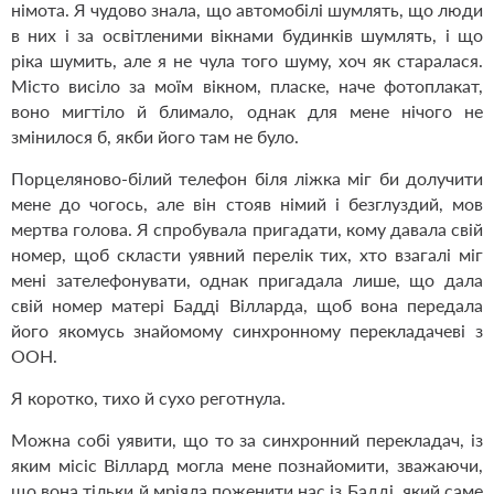
німота. Я чудово знала, що автомобілі шумлять, що люди
в них і за освітленими вікнами будинків шумлять, і що
ріка шумить, але я не чула того шуму, хоч як старалася.
Місто висіло за моїм вікном, пласке, наче фотоплакат,
воно мигтіло й блимало, однак для мене нічого не
змінилося б, якби його там не було.
Порцеляново-білий телефон біля ліжка міг би долучити
мене до чогось, але він стояв німий і безглуздий, мов
мертва голова. Я спробувала пригадати, кому давала свій
номер, щоб скласти уявний перелік тих, хто взагалі міг
мені зателефонувати, однак пригадала лише, що дала
свій номер матері Бадді Вілларда, щоб вона передала
його якомусь знайомому синхронному перекладачеві з
ООН.
Я коротко, тихо й сухо реготнула.
Можна собі уявити, що то за синхронний перекладач, із
яким місіс Віллард могла мене познайомити, зважаючи,
що вона тільки й мріяла поженити нас із Бадді, який саме