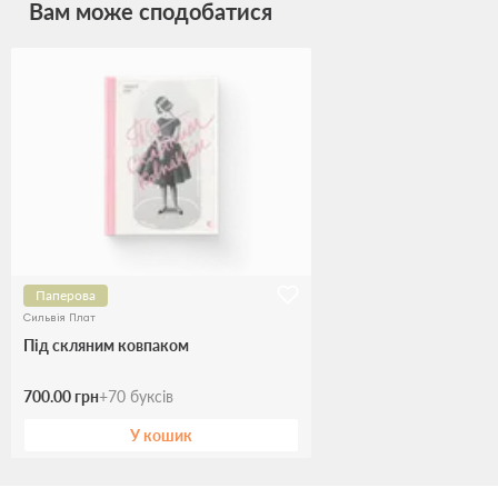
Вам може сподобатися
Паперова
Сильвія Плат
Під скляним ковпаком
700.00 грн
+
70
буксів
У кошик