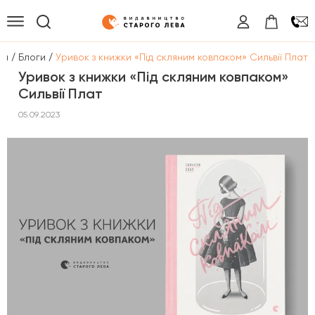
/
/
на
Блоги
Уривок з книжки «Під скляним ковпаком» Сильвії Плат
Уривок з книжки «Під скляним ковпаком»
Сильвії Плат
05.09.2023