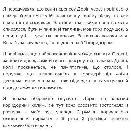
Я передчувала, що коли перенесу Дорін через поріг свого
номера й допоможу їй вкластися у своєму ліжку, то вже
ніколи її не спекаюся. Частини тіла, якими вона на мене
спиралася, були м’якими й теплими, мов гора подушок, а
ноги, взуті в туфлі на шпильках, безвольно волочилися.
Вона була заважкою, і я не донесла б її коридором.
Я вирішила, що найрозважливішим буде лишити її зовні,
зачинити двері, замкнутися й повернутися в ліжко. Дорін,
коли прокинеться, не пам’ятатиме, що сталося, і
подумає, що знепритомніла в коридорі під моїми
дверима, коли я спала, тож підведеться самотужки й
піде до себе, як і належить.
Я почала обережно опускати Дорін на зелений
коридорний килим, аж тут вона басовито застогнала й
рвонула з моїх рук уперед. Струмінь коричневого
блювотиння вирвався з її рота й розтікся великою
калюжею біля моїх ніг.