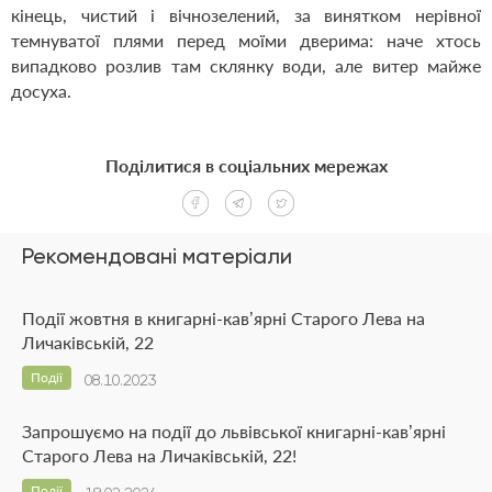
кінець, чистий і вічнозелений, за винятком нерівної
темнуватої плями перед моїми дверима: наче хтось
випадково розлив там склянку води, але витер майже
досуха.
Поділитися в соціальних мережах
Рекомендовані матеріали
Події жовтня в книгарні-кав’ярні Старого Лева на
Личаківській, 22
Події
08.10.2023
Запрошуємо на події до львівської книгарні-кав’ярні
Старого Лева на Личаківській, 22!
Події