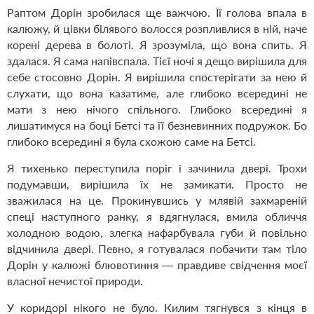
Раптом Дорін зробилася ще важчою. Її голова впала в
калюжу, й цівки білявого волосся розпливлися в ній, наче
корені дерева в болоті. Я зрозуміла, що вона спить. Я
здалася. Я сама напівспала. Тієї ночі я дещо вирішила для
себе стосовно Дорін. Я вирішила спостерігати за нею й
слухати, що вона казатиме, але глибоко всередині не
мати з нею нічого спільного. Глибоко всередині я
лишатимуся на боці Бетсі та її безневинних подружок. Бо
глибоко всередині я була схожою саме на Бетсі.
Я тихенько переступила поріг і зачинила двері. Трохи
подумавши, вирішила їх не замикати. Просто не
зважилася на це. Прокинувшись у млявій захмареній
спеці наступного ранку, я вдягнулася, вмила обличчя
холодною водою, злегка нафарбувала губи й повільно
відчинила двері. Певно, я готувалася побачити там тіло
Дорін у калюжі блювотиння — правдиве свідчення моєї
власної нечистої природи.
У коридорі нікого не було. Килим тягнувся з кінця в