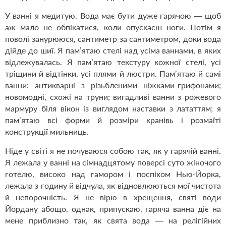
У ванні я медитую. Вода має бути дуже гарячою — щоб
аж мало не обпікатися, коли опускаєш ноги. Потім я
поволі занурююся, сантиметр за сантиметром, доки вода
дійде до шиї. Я пам’ятаю стелі над усіма ваннами, в яких
відлежувалась. Я пам’ятаю текстуру кожної стелі, усі
тріщини й відтінки, усі плями й люстри. Пам’ятаю й самі
ванни: антикварні з різьбленими ніжками-грифонами;
новомодні, схожі на труни; вигадливі ванни з рожевого
мармуру біля вікон із виглядом наставки з лататтям; я
пам’ятаю всі форми й розміри кранівь і розмаїті
конструкції мильниць.
Ніде у світі я не почуваюся собою так, як у гарячій ванні.
Я лежала у ванні на сімнадцятому поверсі суто жіночого
готелю, високо над гамором і поспіхом Нью-Йорка,
лежала з годину й відчула, як відновлюються мої чистота
й непорочність. Я не вірю в хрещення, святі води
Йордану абощо, однак, припускаю, гаряча ванна діє на
мене приблизно так, як свята вода — на релігійних