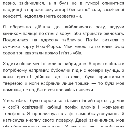
певно, закінчилися, а я була не в гуморі опинитися
наодинці в порожньому ангарі бенкетної зали, засміченої
конфетті, недопалкамита серветками.
Я обережно дійшла до найближчого рогу, ведучи
кінчиком пальця по стіні ліворуч, аби втримати рівновагу.
Подивилася на адресну табличку. Потім витягла з
сумочки карту Нью-Йорка. Між мною та готелем було
сорок три квартали прямо і п’ять убік.
Ходити пішки мені ніколи не набридало. Я просто пішла в
потрібному напрямку, бубонячи під ніс номери вулиць, а
коли врешті дійшла до готелю, була криштально
тверезою й ноги набрякли лише трішки — то була моя
помилка, не подбати хоч про якісь панчохи.
У вестибюлі було порожньо, тільки нічний портьє дрімав
у своїй освітленій кабінці поміж ключів і мовчазних
телефонів. Я прослизнула в ліфт самообслуговування й
натиснула кнопку свого поверху. Двері зачинилися, мов
міхи безшумного акордеона. У вухах загуло, і я побачила