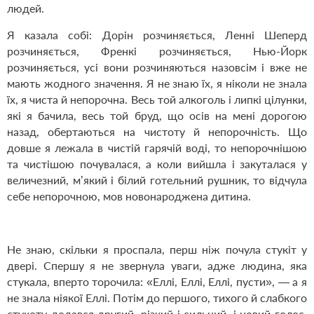
людей.
Я казала собі: Дорін розчиняється, Ленні Шеперд
розчиняється, Френкі розчиняється, Нью-Йорк
розчиняється, усі вони розчиняються назовсім і вже не
мають жодного значення. Я не знаю їх, я ніколи не знала
їх, я чиста й непорочна. Весь той алкоголь і липкі цілунки,
які я бачила, весь той бруд, що осів на мені дорогою
назад, обертаються на чистоту й непорочність. Що
довше я лежала в чистій гарячій воді, то непорочнішою
та чистішою почувалася, а коли вийшла і закуталася у
величезний, м’який і білий готельний рушник, то відчула
себе непорочною, мов новонароджена дитина.
Не знаю, скільки я проспала, перш ніж почула стукіт у
двері. Спершу я не звернула уваги, адже людина, яка
стукала, вперто торочила: «Еллі, Еллі, Еллі, пусти», — а я
не знала ніякої Еллі. Потім до першого, тихого й слабкого
стукоту додався другий, різкий і сильний, і новий голос,