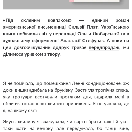
«Під скляним ковпаком»
— єдиний роман
американської письменниці Сильвії Плат. Українською
книга побачила світ у перекладі Ольги Любарської та в
художньому оформленні Анастасії Стефурак. А поки на
цей довгоочікуваний додрук триває
передпродаж
, ми
ділимося уривком з твору.
Я не помічала, що помешкання Ленні кондиціоноване, аж
доки вишкандибала на бруківку. Застигла тропічна спека,
яку тротуари всотували протягом дня, вдарила мені в
обличчя останньою хвилею принижень. Я не уявляла, де
я, на якому світі.
Якусь хвилину я зважувала, чи варто брати таксі й усе-
таки їхати на вечірку, але передумала, бо танці вже,