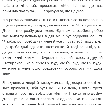
набагато чіткіший, промовив: «Міс Ґрінвуд, до вас
прийшла подруга», — і я зрозуміла, що це Дорін.
Я з розмаху зіпнулася на ноги і якийсь час запаморочено
шукала рівновагу посеред темної кімнати. Я сердилася на
Дорін, що розбудила мене. Єдиним способом добре
закінчити ту печальну ніч для мене був здоровий сон, та
їй забаглося розбудити мене й усе зіпсувати. Я подумала,
що треба далі вдавати, наче сплю, й тоді вони підуть і
дадуть мені спокій, але я вичекала, а вони не пішли.
«Еллі, Еллі, Еллі», — бурмотів перший голос, а другий
настирливо шипів: «Міс Ґрінвуд, міс Ґрінвуд, міс Ґрінвуд»,
— наче в мене було роздвоєння особистості чи щось
таке.
Я відчинила двері й замружилася від яскравого світла.
Таке враження, ніби була не ніч, не день, а якась третя
страшна пора, що врізалася між них і триватиме довіку.
Дорін усією вагою спиралася на одвірок. Коли я вийшла,
вона впала на мене. Її обличчя я бачити не могла, бо вона