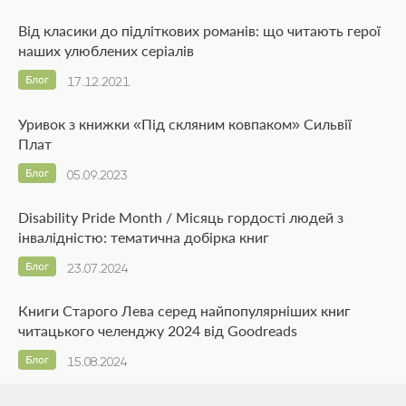
Від класики до підліткових романів: що читають герої
наших улюблених серіалів
Блог
17.12.2021
Уривок з книжки «Під скляним ковпаком» Сильвії
Плат
Блог
05.09.2023
Disability Pride Month / Місяць гордості людей з
інвалідністю: тематична добірка книг
Блог
23.07.2024
Книги Старого Лева серед найпопулярніших книг
читацького челенджу 2024 від Goodreads
Блог
15.08.2024