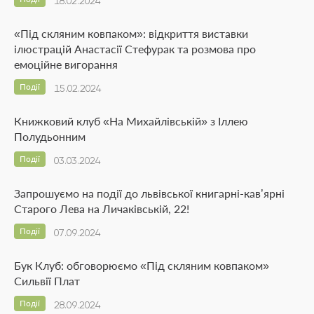
18.02.2024
«Під скляним ковпаком»: відкриття виставки
ілюстрацій Анастасії Стефурак та розмова про
емоційне вигорання
Події
15.02.2024
Книжковий клуб «На Михайлівській» з Іллею
Полудьонним
Події
03.03.2024
Запрошуємо на події до львівської книгарні-кав’ярні
Старого Лева на Личаківській, 22!
Події
07.09.2024
Бук Клуб: обговорюємо «Під скляним ковпаком»
Сильвії Плат
Події
28.09.2024