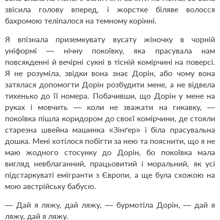
звісила голову вперед, і жорстке біляве волосся
бахромою теліпалося на темному корінні.
Я впізнала приземкувату вусату жіночку в чорній
уніформі — нічну покоївку, яка прасувала нам
повсякденні й вечірні сукні в тісній комірчині на поверсі.
Я не розуміла, звідки вона знає Дорін, або чому вона
затялася допомогти Дорін розбудити мене, а не відвела
тихенько до її номера. Побачивши, що Дорін у мене на
руках і мовчить — коли не зважати на гикавку, —
покоївка пішла коридором до своєї комірчини, де стояли
старезна швейна машинка «Зінґер» і біла прасувальна
дошка. Мені хотілося побігти за нею та пояснити, що я не
маю жодного стосунку до Дорін, бо покоївка мала
вигляд невблаганний, працьовитий і моральний, як усі
підстаркуваті емігранти з Європи, а ще була схожою на
мою австрійську бабусю.
— Дай я ляжу, дай ляжу, — бурмотіла Дорін, — дай я
ляжу, дай я ляжу.