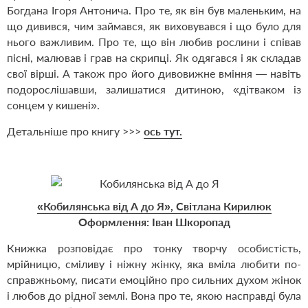
Богдана Ігоря Антонича. Про те, як він був маленьким, на
що дивився, чим займався, як виховувався і що було для
нього важливим. Про те, що він любив рослини і співав
пісні, малював і грав на скрипці. Як одягався і як складав
свої вірші. А також про його дивовижне вміння — навіть
подорослішавши, залишатися дитиною, «дітваком із
сонцем у кишені».
Детальніше про книгу >>>
ось тут.
«Кобилянська від А до Я», Світлана Кирилюк
Оформлення: Іван Шкоропад
Книжка розповідає про тонку творчу особистість,
мрійницю, сміливу і ніжну жінку, яка вміла любити по-
справжньому, писати емоційно про сильних духом жінок
і любов до рідної землі. Вона про те, якою насправді була