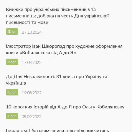
Книжки про українських письменників та
письменниць: добірка на честь Дня української
писемності та мови
Блог
27.10.2024
Ілюстратор Іван Шкоропад про художнє оформлення
книги «Кобилянська від А до Я»
Блог
17.08.2022
До Дня Незалежності: 31 книга про Україну та
українців
Блог
19.08.2022
10 коротких історій від А до Я про Ольгу Кобилянську
Блог
05.09.2022
І малятам, і батькам: книги для спільних читань