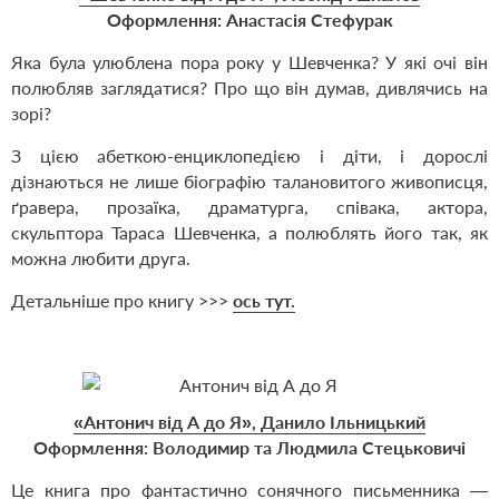
Оформлення: Анастасія Стефурак
Яка була улюблена пора року у Шевченка? У які очі він
полюбляв заглядатися? Про що він думав, дивлячись на
зорі?
З цією абеткою-енциклопедією і діти, і дорослі
дізнаються не лише біографію талановитого живописця,
ґравера, прозаїка, драматурга, співака, актора,
скульптора Тараса Шевченка, а полюблять його так, як
можна любити друга.
Детальніше про книгу >>>
ось тут.
«Антонич від А до Я», Данило Ільницький
Оформлення: Володимир та Людмила Стецьковичі
Це книга про фантастично сонячного письменника —