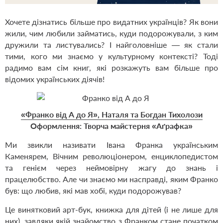
Хочете дізнатись більше про видатних українців? Як вони
жили, чим любили займатись, куди подорожували, з ким
дружили та листувались? І найголовніше — як стали
тими, кого ми знаємо у культурному контексті? Тоді
радимо вам сім книг, які розкажуть вам більше про
відомих українських діячів!
«Франко від А до Я», Наталя та Богдан Тихолози
Оформлення: Творча майстерня «Аґрафка»
Ми звикли називати Івана Франка українським
Каменярем, Вічним революціонером, енциклопедистом
та генієм через неймовірну жагу до знань і
працелюбство. Але чи знаємо ми насправді, яким Франко
був: що любив, які мав хобі, куди подорожував?
Це винятковий арт-бук, книжка для дітей (і не лише для
них), завдяки якій знайомство з Франком стане початком