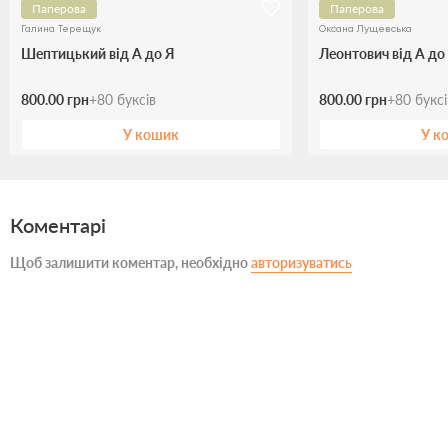
Паперова
Паперова
Галина Терещук
Оксана Лущевська
Шептицький від А до Я
Леонтович від А до
800.00 грн
+
80
буксів
800.00 грн
+
80
букс
У кошик
У к
Коментарі
Щоб залишити коментар, необхідно
авторизуватись