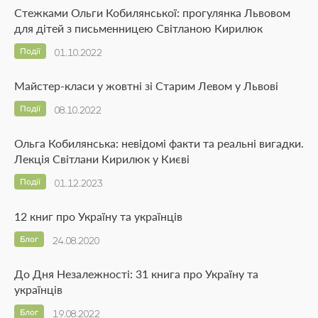
Стежками Ольги Кобилянської: прогулянка Львовом
для дітей з письменницею Світланою Кирилюк
Події
01.10.2022
Майстер-класи у жовтні зі Старим Левом у Львові
Події
08.10.2022
Ольга Кобилянська: невідомі факти та реальні вигадки.
Лекція Світлани Кирилюк у Києві
Події
01.12.2023
12 книг про Україну та українців
Блог
24.08.2020
До Дня Незалежності: 31 книга про Україну та
українців
Блог
19.08.2022