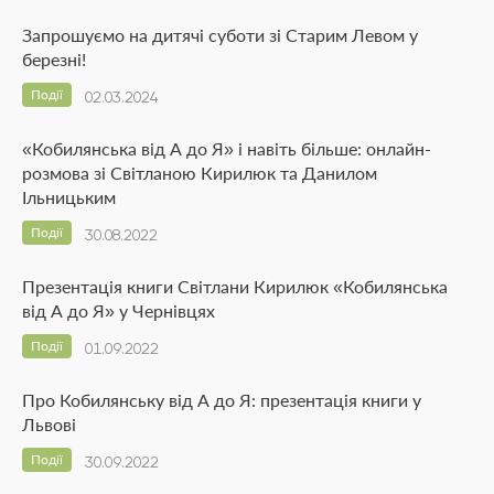
Запрошуємо на дитячі суботи зі Старим Левом у
березні!
Події
02.03.2024
«Кобилянська від А до Я» і навіть більше: онлайн-
розмова зі Світланою Кирилюк та Данилом
Ільницьким
Події
30.08.2022
Презентація книги Світлани Кирилюк «Кобилянська
від А до Я» у Чернівцях
Події
01.09.2022
Про Кобилянську від А до Я: презентація книги у
Львові
Події
30.09.2022