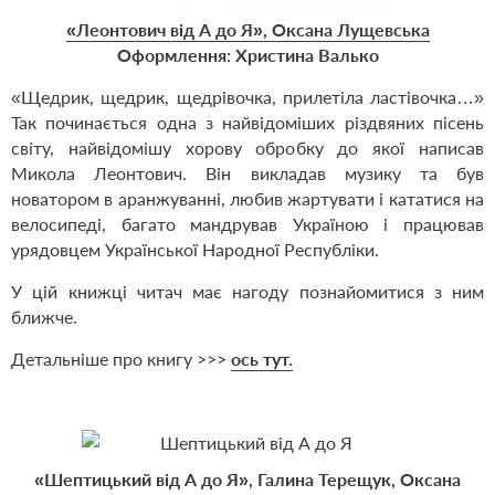
«Леонтович від А до Я», Оксана Лущевська
Оформлення: Христина Валько
«Щедрик, щедрик, щедрівочка, прилетіла ластівочка…»
Так починається одна з найвідоміших різдвяних пісень
світу, найвідомішу хорову обробку до якої написав
Микола Леонтович. Він викладав музику та був
новатором в аранжуванні, любив жартувати і кататися на
велосипеді, багато мандрував Україною і працював
урядовцем Української Народної Республіки.
У цій книжці читач має нагоду познайомитися з ним
ближче.
Детальніше про книгу >>>
ось тут.
«Шептицький від А до Я», Галина Терещук, Оксана