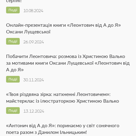
серпні!
Події
10.08.2024
Онлайн-презентація книги «Леонтович від А до Я»
Оксани Лущевської
Події
26.09.2024
Побачити Леонтовича: розмова із Христиною Валько
за мотивами книги Оксани Лущевської «Леонтович від
А до Я»
Події
30.11.2024
«Твоя різдвяна зірка: натхненні Леонтовичем»:
майстерклас із ілюстраторкою Христиною Валько
Події
13.12.2024
«Антонич від А до Я»: поринаємо у світ сонячного
поета разом з Данилом Ільницьким!