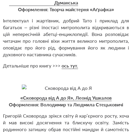
Думанська
Оформлення: Творча майстерня «Аґрафка»
Інтелектуал і жартівник, добрий Тато і приклад для
багатьох – різні іпостасі митрополита відкриваються в
цій непересічній абетці-енциклопедії. Вона розповідає
читачам про головні віхи життя великого митрополита,
оповідає про його рід, формування його як людини і
духовного наставника сучасників.
Детальніше про книгу >>>
ось тут.
«Сковорода від А до Я», Леонід Ушкалов
Оформлення: Володимир та Людмила Стецьковичі
Григорій Сковорода зрікся світу й кар’єрного росту, хоча
й мав високі досягнення та блискучу освіту. Замість
родинного затишку обрав постійні мандри й самотність