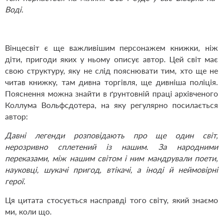
Воді.
Вінцесвіт є ще важливішим персонажем книжки, ніж
діти, пригоди яких у ньому описує автор. Цей світ має
свою структуру, яку не слід пояснювати тим, хто ще не
читав книжку, там дивна торгівля, ще дивніша поліція.
Пояснення можна знайти в ґрунтовній праці архівченого
Коллума Вольфсдотера, на яку регулярно посилається
автор:
Давні легенди розповідають про ще один світ,
нерозривно сплетений із нашим. За народними
переказами, між нашим світом і ним мандрували поети,
науковці, шукачі пригод, втікачі, а іноді й неймовірні
герої.
Ця цитата стосується насправді того світу, який знаємо
ми, коли що.