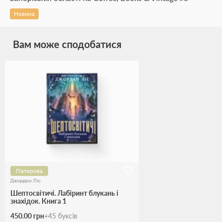
Новина
Вам може сподобатися
Паперова
Джордан Ліс
Шептосвітичі. Лабіринт блукань і
знахідок. Книга 1
450.00 грн
+
45
буксів