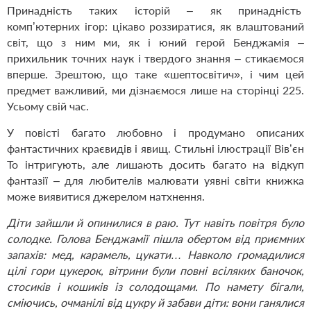
Принадність таких історій – як принадність
комп’ютерних ігор: цікаво роззиратися, як влаштований
світ, що з ним ми, як і юний герой Бенджамія –
прихильник точних наук і твердого знання – стикаємося
вперше. Зрештою, що таке «шептосвітич», і чим цей
предмет важливий, ми дізнаємося лише на сторінці 225.
Усьому свій час.
У повісті багато любовно і продумано описаних
фантастичних краєвидів і явищ. Стильні ілюстрації Вів’єн
То інтригують, але лишають досить багато на відкуп
фантазії – для любителів малювати уявні світи книжка
може виявитися джерелом натхнення.
Діти зайшли й опинилися в раю. Тут навіть повітря було
солодке. Голова Бенджамії пішла обертом від приємних
запахів: мед, карамель, цукати… Навколо громадилися
цілі гори цукерок, вітрини були повні всіляких баночок,
стосиків і кошиків із солодощами. По намету бігали,
сміючись, очманілі від цукру й забави діти: вони ганялися