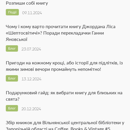
Розпиши собі книгу
Події
09.11.2024
Чому і кому варто прочитати книгу Джордана Ліса
«Шептосвітичі»? Поради перекладачки Ганни
Яновської
Блог
23.07.2024
Пригоди на кожному кроці, або історії для підлітків, із
якими зимові вечори промайнуть непомітно!
Блог
13.12.2024
Подарунковий гайд: як вибрати книгу для близьких на
свята?
Блог
20.12.2024
Збір книжок для Вільнянської центральної бібліотеки у
Запорізькій області на Coffee, Books & Vintage #5