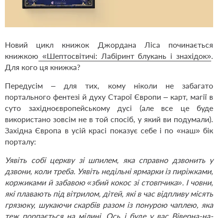
Новий цикл книжок Джордана Ліса починається
книжкою
«Шептосвітичі: Лабіринт блукань і знахідок»
.
Для кого ця книжка?
Передусім – для тих, кому ніколи не забагато
портального фентезі й духу Старої Європи – карт, магії в
суто західноєвропейському дусі (але все це буде
використано зовсім не в той спосіб, у який ви подумали).
Західна Європа в усій красі показує себе і по «наш» бік
порталу:
Уявіть собі церкву зі шпилем, яка справно дзвонить у
дзвони, коли треба. Уявіть недільні ярмарки із пиріжками,
коржиками й забавою «збий кокос зі стовпчика». І човни,
які плавають під вітрилом, дітей, які в час відпливу місять
грязюку, шукаючи скарбів разом із понурою чаплею, яка
теж порпається на мілині. Ось і буде у вас Віверна-на-