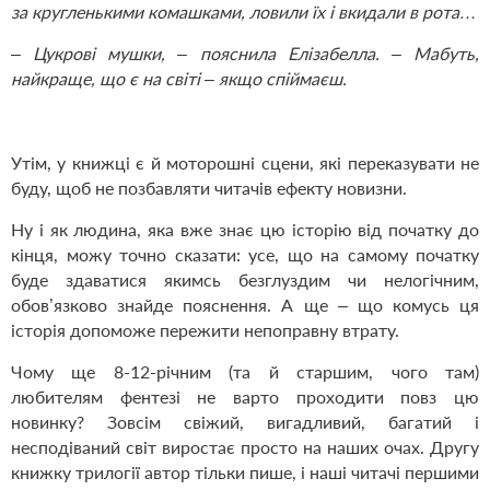
за кругленькими комашками, ловили їх і вкидали в рота…
– Цукрові мушки, – пояснила Елізабелла. – Мабуть,
найкраще, що є на світі – якщо спіймаєш.
Утім, у книжці є й моторошні сцени, які переказувати не
буду, щоб не позбавляти читачів ефекту новизни.
Ну і як людина, яка вже знає цю історію від початку до
кінця, можу точно сказати: усе, що на самому початку
буде здаватися якимсь безглуздим чи нелогічним,
обов’язково знайде пояснення. А ще – що комусь ця
історія допоможе пережити непоправну втрату.
Чому ще 8-12-річним (та й старшим, чого там)
любителям фентезі не варто проходити повз цю
новинку? Зовсім свіжий, вигадливий, багатий і
несподіваний світ виростає просто на наших очах. Другу
книжку трилогії автор тільки пише, і наші читачі першими