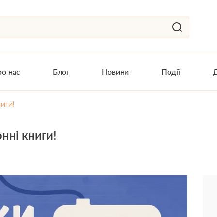
о нас
Блог
Новини
Події
Д
иги!
нні книги!