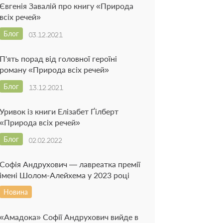
Євгенія Завалій про книгу «Природа
всіх речей»
Блог
03.12.2021
П'ять порад від головної героїні
роману «Природа всіх речей»
Блог
13.12.2021
Уривок із книги Елізабет Ґілберт
«Природа всіх речей»
Блог
02.02.2022
Софія Андрухович — лавреатка премії
імені Шолом-Алейхема у 2023 році
Новина
«Амадока» Софії Андрухович вийде в