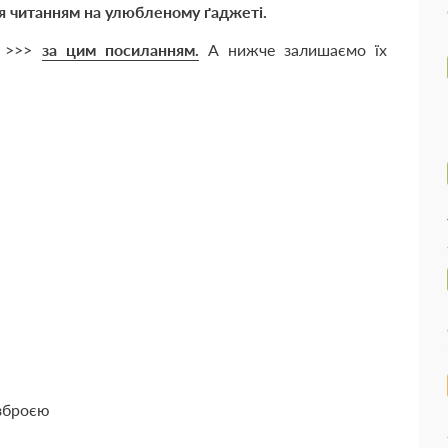
я читанням на улюбленому ґаджеті.
е >>>
за цим посиланням.
А нижче залишаємо їх
 зброєю