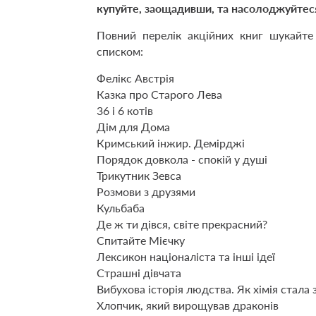
купуйте, заощадивши, та насолоджуйтес
Повний перелік акційних книг шукайт
списком:
Фелікс Австрія
Казка про Старого Лева
36 і 6 котів
Дім для Дома
Кримський інжир. Демірджі
Порядок довкола - спокій у душі
Трикутник Зевса
Розмови з друзями
Кульбаба
Де ж ти дівся, світе прекрасний?
Спитайте Мієчку
Лексикон націоналіста та інші ідеї
Страшні дівчата
Вибухова історія людства. Як хімія стала
Хлопчик, який вирощував драконів