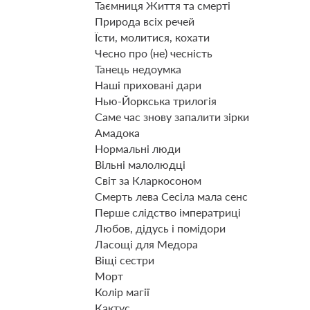
Таємниця Життя та смерті
Природа всіх речей
Їсти, молитися, кохати
Чесно про (не) чесність
Танець недоумка
Наші приховані дари
Нью-Йоркська трилогія
Саме час знову запалити зірки
Амадока
Нормальні люди
Вільні малолюдці
Світ за Кларкосоном
Смерть лева Сесіла мала сенс
Перше слідство імператриці
Любов, дідусь і помідори
Ласощі для Медора
Віщі сестри
Морт
Колір магії
Кактус