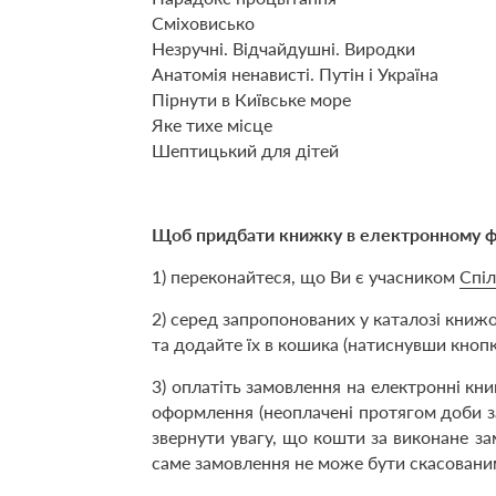
Сміховисько
Незручні. Відчайдушні. Виродки
Анатомія ненависті. Путін і Україна
Пірнути в Київське море
Яке тихе місце
Шептицький для дітей
Щоб придбати книжку в електронному ф
1) переконайтеся, що Ви є учасником
Спіл
2) cеред запропонованих у каталозі книжо
та додайте їх в кошика (натиснувши кноп
3) оплатіть замовлення на електронні кн
оформлення (неоплачені протягом доби з
звернути увагу, що кошти за виконане з
саме замовлення не може бути скасовани