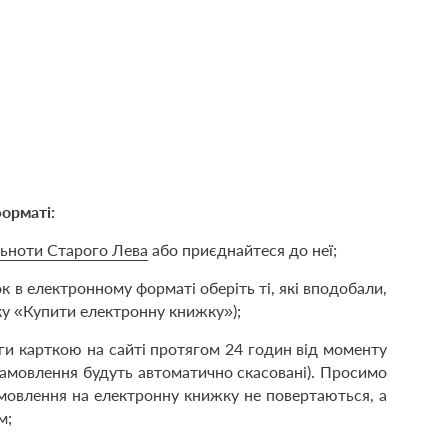
орматі:
ьноти Старого Лева
або приєднайтеся до неї;
к в електронному форматі оберіть ті, які вподобали,
ку «Купити електронну книжку»);
иги карткою на сайті протягом 24 годин від моменту
амовлення будуть автоматично скасовані). Просимо
амовлення на електронну книжку не повертаються, а
м;