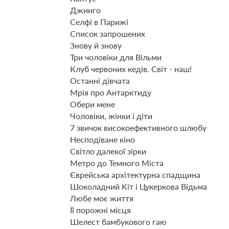
Джинго
Селфі в Парижі
Список запрошених
Знову й знову
Три чоловіки для Вільми
Клуб червоних кедів. Світ - наш!
Останні дівчата
Мрія про Антарктиду
Обери мене
Чоловіки, жінки і діти
7 звичок високоефективного шлюбу
Несподіване кіно
Світло далекої зірки
Метро до Темного Міста
Єврейська архітектурна спадщина
Шоколадний Kіт і Цукеркова Відьма
Любе моє життя
Її порожні місця
Шелест бамбукового гаю