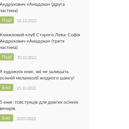
Андрухович «Амадока» (друга
частина)
Події
01.10.2022
Книжковий клуб Старого Лева: Софія
Андрухович «Амадока» (третя
частина)
Події
30.10.2022
9 художніх книг, які не залишать
осінній меланхолії жодного шансу!
Блог
25.10.2022
5 книг-товстунців для довгих осінніх
вечорів
Блог
20.09.2022