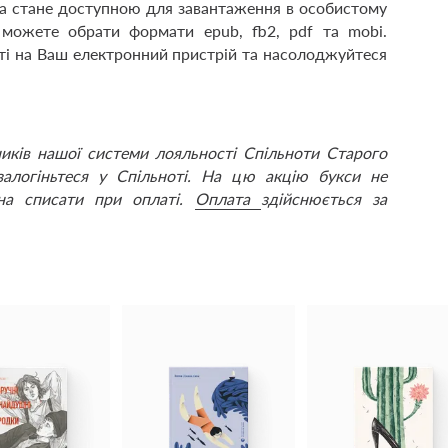
жка стане доступною для завантаження в особистому
и можете обрати формати epub, fb2, pdf та mobi.
і на Ваш електронний пристрій та насолоджуйтеся
ників нашої системи лояльності
Спільноти Старого
залогіньтеся у Спільноті. На цю акцію букси не
на списати при оплаті.
Оплата
здійснюється за