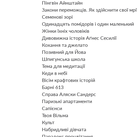
Пінгвін Айнштайн
Закони переможців. Як здійснити свої мрі
Семенові зорі
Одинадцять помідорів і один маленький
Жінки їхніх чоловіків
Дивовижна історія Аґнес Сесилії
Кохання та джелато
Позивний для Йова
Шпигунська школа
Тема для медитації
Кеди в небі
Вісім крафтових історій
Барні 613
Справа Аляски Сандерс
Паризькі апартаменти
Сапієнси
Твоя Вільма
Культ
Набридливі дівчата
Парадокс процвітання