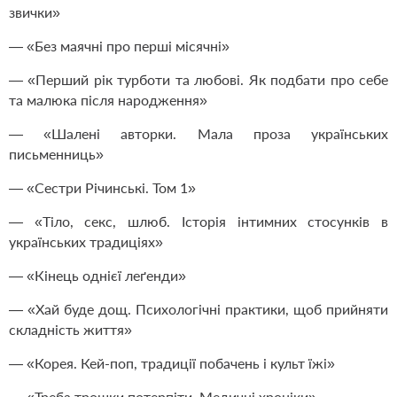
звички»
— «Без маячні про перші місячні»
— «Перший рік турботи та любові. Як подбати про себе
та малюка після народження»
— «Шалені авторки. Мала проза українських
письменниць»
— «Сестри Річинські. Том 1»
— «Тіло, секс, шлюб. Історія інтимних стосунків в
українських традиціях»
— «Кінець однієї леґенди»
— «Хай буде дощ. Психологічні практики, щоб прийняти
складність життя»
— «Корея. Кей-поп, традиції побачень і культ їжі»
— «Треба трошки потерпіти. Медичні хроніки»