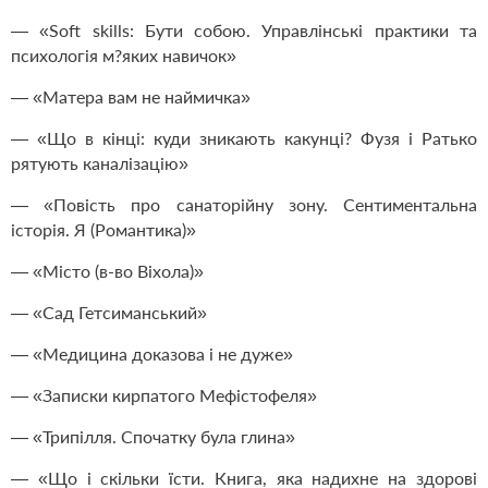
— «Soft skills: Бути собою. Управлінські практики та
психологія м?яких навичок»
— «Матера вам не наймичка»
— «Що в кінці: куди зникають какунці? Фузя і Ратько
рятують каналізацію»
— «Повість про санаторійну зону. Сентиментальна
історія. Я (Романтика)»
— «Місто (в-во Віхола)»
— «Сад Гетсиманський»
— «Медицина доказова і не дуже»
— «Записки кирпатого Мефістофеля»
— «Трипілля. Спочатку була глина»
— «Що і скільки їсти. Книга, яка надихне на здорові