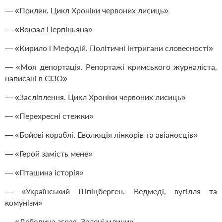
— «Поклик. Цикл Хроніки червоних лисиць»
— «Вокзал Перпіньяна»
— «Кирило і Мефодій. Політичні інтригани словесності»
— «Моя депортація. Репортажі кримського журналіста,
написані в СІЗО»
— «Засліплення. Цикл Хроніки червоних лисиць»
— «Перехресні стежки»
— «Бойові кораблі. Еволюція лінкорів та авіаносців»
— «Герой замість мене»
— «Пташина історія»
— «Український Шпіцберген. Ведмеді, вугілля та
комунізм»
— «Лебедина зграя. Зелені млини»