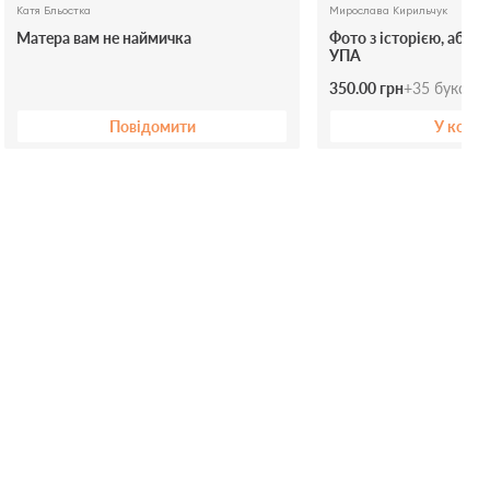
Катя Бльостка
Мирослава Кирильчук
Матера вам не наймичка
Фото з історією, або З
УПА
350.00 грн
+
35
буксів
Повідомити
У коши