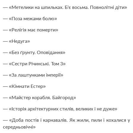
— «Метелики на шпильках. Б'є восьма. Повнолітні діти»
— «Поза межами болю»
— «Релігія має померти»
— «Недуга»
— «Без ґрунту. Оповідання»
— «Сестри Річинські. Том 3»
— «За лаштунками імперії»
— «Кімнати Естер»
— «Майстер корабля. Байгород»
— «Історія архітектурних стилів, великих і не дуже»
— «Доба постів і карнавалів. Як жили, пили і кохалися у
середньовіччі»