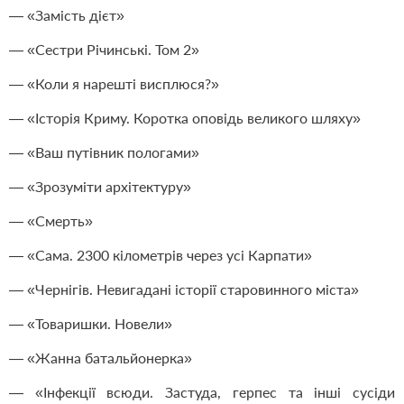
— «Замість дієт»
— «Сестри Річинські. Том 2»
— «Коли я нарешті висплюся?»
— «Історія Криму. Коротка оповідь великого шляху»
— «Ваш путівник пологами»
— «Зрозуміти архітектуру»
— «Смерть»
— «Сама. 2300 кілометрів через усі Карпати»
— «Чернігів. Невигадані історії старовинного міста»
— «Товаришки. Новели»
— «Жанна батальйонерка»
— «Інфекції всюди. Застуда, герпес та інші сусіди