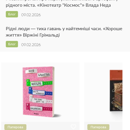
рідного міста. «Кінотеатр "Космос"» Влада Неда
Блог
09.02.2026
Рідні люди — тиха гавань у найтемніші часи. «Хороше
життя» Віржіні Грімальді
Блог
09.02.2026
Паперова
Паперова