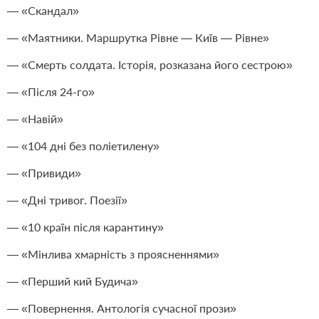
— «Скандал»
— «Маятники. Маршрутка Рівне — Київ — Рівне»
— «Смерть солдата. Історія, розказана його сестрою»
— «Після 24-го»
— «Навій»
— «104 дні без поліетилену»
— «Привиди»
— «Дні тривог. Поезії»
— «10 країн після карантину»
— «Мінлива хмарність з проясненнями»
— «Перший кий Будича»
— «Повернення. Антологія сучасної прози»