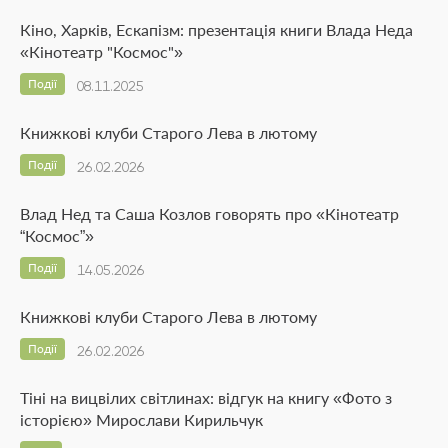
Кіно, Харків, Ескапізм: презентація книги Влада Неда
«Кінотеатр "Космос"»
Події
08.11.2025
Книжкові клуби Старого Лева в лютому
Події
26.02.2026
Влад Нед та Саша Козлов говорять про «Кінотеатр
“Космос”»
Події
14.05.2026
Книжкові клуби Старого Лева в лютому
Події
26.02.2026
Тіні на вицвілих світлинах: відгук на книгу «Фото з
історією» Мирослави Кирильчук