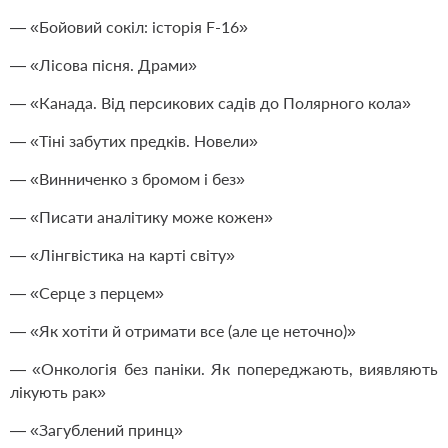
— «Бойовий сокіл: історія F-16»
— «Лісова пісня. Драми»
— «Канада. Від персикових садів до Полярного кола»
— «Тіні забутих предків. Новели»
— «Винниченко з бромом і без»
— «Писати аналітику може кожен»
— «Лінгвістика на карті світу»
— «Серце з перцем»
— «Як хотіти й отримати все (але це неточно)»
— «Онкологія без паніки. Як попереджають, виявляють
лікують рак»
— «Загублений принц»