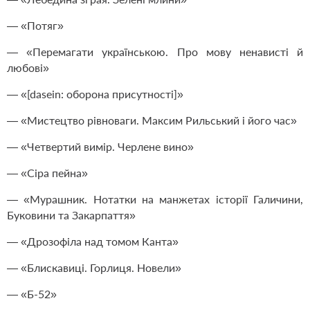
— «Потяг»
— «Перемагати українською. Про мову ненависті й
любові»
— «[dasein: оборона присутності]»
— «Мистецтво рівноваги. Максим Рильський і його час»
— «Четвертий вимір. Черлене вино»
— «Сіра пейна»
— «Мурашник. Нотатки на манжетах історії Галичини,
Буковини та Закарпаття»
— «Дрозофіла над томом Канта»
— «Блискавиці. Горлиця. Новели»
— «Б-52»