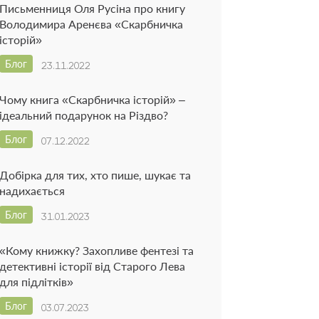
Письменниця Оля Русіна про книгу
Володимира Аренєва «Скарбничка
історій»
Блог
23.11.2022
Чому книга «Скарбничка історій» –
ідеальний подарунок на Різдво?
Блог
07.12.2022
Добірка для тих, хто пише, шукає та
надихається
Блог
31.01.2023
«Кому книжку? Захопливе фентезі та
детективні історії від Старого Лева
для підлітків»
Блог
03.07.2023