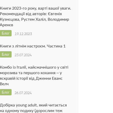
Книги 2023-го року, варті вашої уваги.
Рекомендації від авторів: Євгенія
Кузнєцова, Рустем Халіл, Володимир
Аренєв
Блог
19.12.2023
Книги з літнім настроєм. Частина 1
Блог
23.07.2024
Комбо із Італії, найсмачнішого у світі
морозива та першого кохання – у
яскравій історії від Дженни Еванс
Велч
Блог
26.07.2024
Добірка young adult, який читається
на одному подиху (дорослим теж