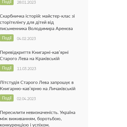
Події
28.01.2023
Скарбничка історій: майстер-клас зі
сторітелінгу для дітей від
письменника Володимира Аренєва
Події
04.02.2023
Перевідкриття Книгарні-кав’ярні
Старого Лева на Краківській
Події
11.03.2023
Літстудія Старого Лева запрошує в
Книгарню-кав’ярню на Личаківській
Події
02.04.2023
Пересилити невизначеність. Україна
між виживанням, боротьбою,
конкуренцією і успіхом.