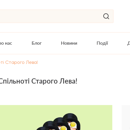
о нас
Блог
Новини
Події
Д
оті Старого Лева!
Спільноті Старого Лева!