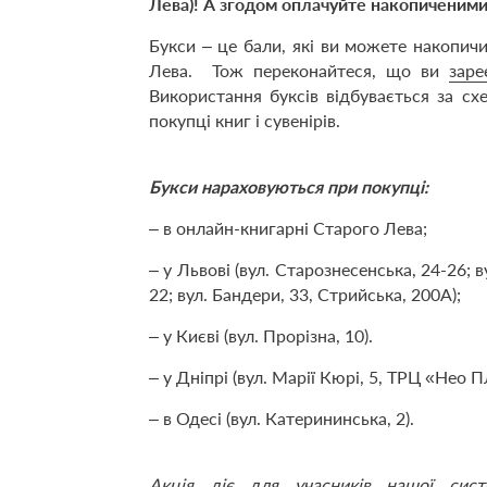
Лева)! А згодом оплачуйте накопиченими
Букси – це бали, які ви можете накопичи
Лева. Тож переконайтеся, що ви
заре
Використання буксів відбувається за с
покупці книг і сувенірів.
Букси нараховуються при покупці:
– в онлайн-книгарні Старого Лева;
– у Львові (вул. Старознесенська, 24-26; ву
22; вул. Бандери, 33, Стрийська, 200А);
– у Києві (вул. Прорізна, 10).
– у Дніпрі (вул. Марії Кюрі, 5, ТРЦ «Нео П
– в Одесі (вул. Катерининська, 2).
Акція діє для учасників нашої сис