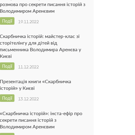
розмова про секрети писання історій з
Володимиром Аренєвим
Події
19.11.2022
Скарбничка історій: майстер-клас зі
сторітелінгу для дітей від
письменника Володимира Аренєва у
Києві
Події
11.12.2022
Презентація книги «Скарбничка
історій» у Києві
Події
13.12.2022
«Скарбничка історій»: інста-ефір про
секрети писання історій з
Володимиром Аренєвим