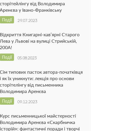
сторітейлінгу від Володимира
Аренєва у Івано-Франківську
Події
29.07.2023
Відкриття Книгарні-кав’ярні Старого
Лева у Львові на вулиці Стрийській,
200А!
Події
05.08.2023
Сім типових пасток автора-початківця
і як їх уникнути: лекція про основи
сторітелінгу від письменника
Володимира Аренєва
Події
09.12.2023
Курс письменницької майстерності
Володимира Аренєва «Скарбничка
історій»: фантастичні поради і творчі