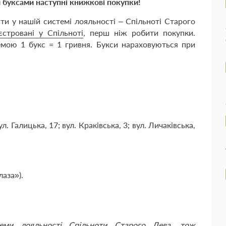
 буксами наступні книжкові покупки!
ти у нашій системі лояльності – Спільноті Старого
єстровані у Спільноті
, перш ніж робити покупки.
хемою 1 букс = 1 гривня. Букси нараховуються при
л. Галицька, 17; вул. Краківська, 3; вул. Личаківська,
лаза»).
теми лояльності Спільноти Старого Лева, тож