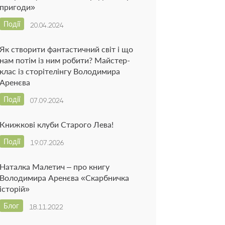
пригоди»
Події
20.04.2024
Як створити фантастичний світ і що
нам потім із ним робити? Майстер-
клас із сторітелінгу Володимира
Аренєва
Події
07.09.2024
Книжкові клуби Старого Лева!
Події
19.07.2026
Наталка Малетич – про книгу
Володимира Аренєва «Скарбничка
історій»
Блог
18.11.2022