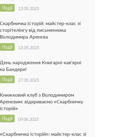
Події
13.05.2023
Скарбничка історій: майстер-клас зі
сторітелінгу від письменника
Володимира Аренєва
Події
13.05.2023
День народження Книгарні-кав'ярні
на Бандери!
Події
27.05.2023
Книжковий клуб з Володимиром
Аренєвим: відкриваємо «Скарбничку
історій»
Події
09.06.2023
«Скарбничка історій»: майстер-клас зі