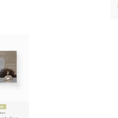
ва
увер