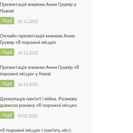
Презентація книжки Анни Грувер у
Львові
Події
02.11.2022
Онлайн-презентація книжки Анни
Грувер «Її порожні місця»
Події
25.11.2022
Презентація книжки Анни Грувер «Її
порожні місця» у Києві
Події
16.12.2022
Деокупація пам'яті і війна. Розмова
довкола роману «Її порожні місця»
Події
03.02.2023
«Її порожні місця» і пам’ять міст.