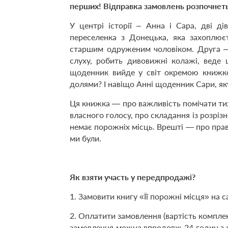
перших! Відправка замовлень розпочнеть
У центрі історії – Анна і Сара, дві ді
переселенка з Донецька, яка захоплює
старшим одруженим чоловіком. Друга — 
слуху, робить дивовижні колажі, веде
щоденник вийде у світ окремою книжко
долями? І навіщо Анні щоденник Сари, як
Ця книжка — про важливість помічати тих
власного голосу, про складання із розрізн
немає порожніх місць. Врешті — про правд
ми були.
Як взяти участь у передпродажі?
1. Замовити книгу «Її порожні місця» на с
2. Оплатити замовлення (вартість компле
замовлення можна впродовж 24 годин з