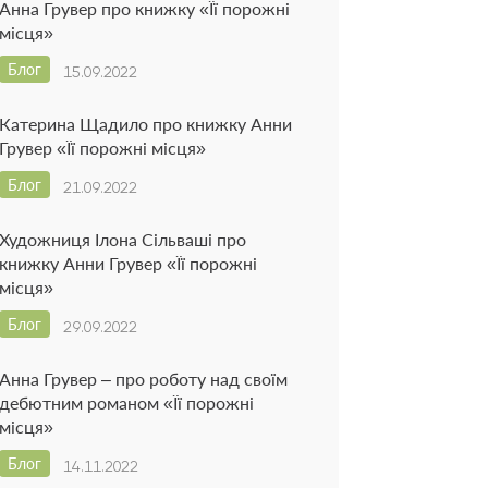
Анна Грувер про книжку «Її порожні
місця»
Блог
15.09.2022
Катерина Щадило про книжку Анни
Грувер «Її порожні місця»
Блог
21.09.2022
Художниця Ілона Сільваші про
книжку Анни Грувер «Її порожні
місця»
Блог
29.09.2022
Анна Грувер – про роботу над своїм
дебютним романом «Її порожні
місця»
Блог
14.11.2022