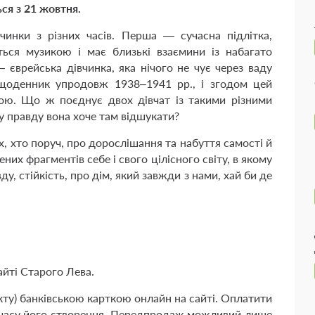
ся з 21 жовтня.
вчинки з різних часів. Перша — сучасна підлітка,
ться музикою і має близькі взаємини із набагато
єврейська дівчинка, яка нічого не чує через ваду
 щоденник упродовж 1938–1941 рр., і згодом цей
ю. Що ж поєднує двох дівчат із такими різними
у правду вона хоче там відшукати?
, хто поруч, про дорослішання та набуття самості й
ених фрагментів себе і свого цілісного світу, в якому
у, стійкість, про дім, який завжди з нами, хай би де
айті Старого Лева.
кту) банківською карткою онлайн на сайті. Оплатити
 часу його створення. Передпродаж можливий лише