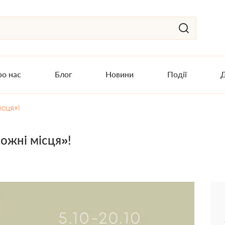
о нас
Блог
Новини
Події
Д
ісця»!
ожні місця»!