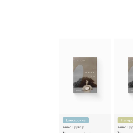
Електронна
Паперо
Анна Грувер
Анна Гр