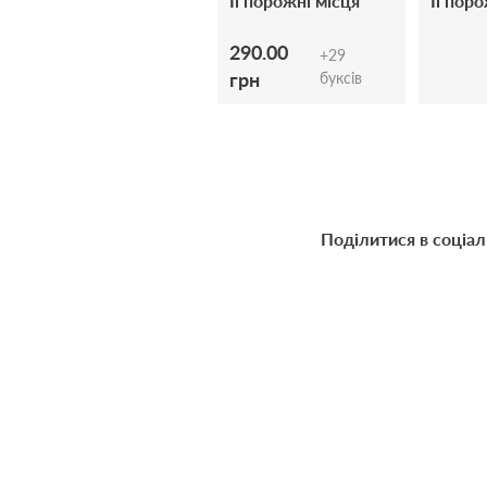
Її порожні місця
Її пор
290.00
+
29
грн
буксів
Поділитися в соціа