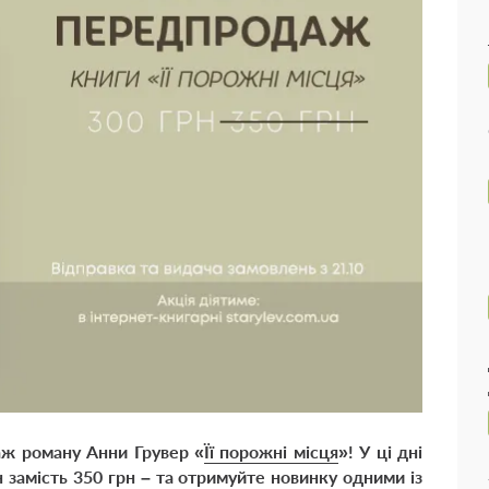
аж роману Анни Грувер «
Її порожні місця
»! У ці дні
 замість 350 грн – та отримуйте новинку одними із