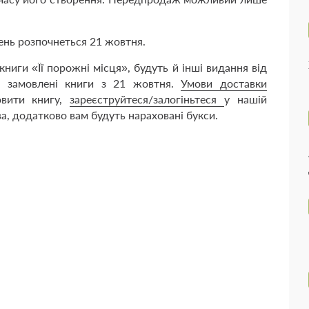
лень розпочнеться 21 жовтня.
ниги «Її порожні місця», будуть й інші видання від
 замовлені книги з 21 жовтня.
Умови доставки
овити книгу,
зареєструйтеся/залогіньтеся
у нашій
а, додатково вам будуть нараховані букси.