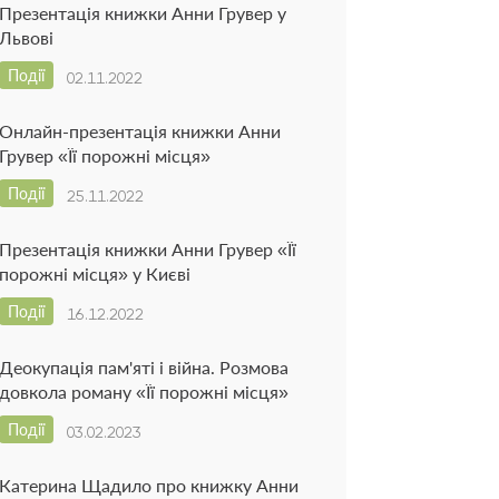
Презентація книжки Анни Грувер у
Львові
Події
02.11.2022
Онлайн-презентація книжки Анни
Грувер «Її порожні місця»
Події
25.11.2022
Презентація книжки Анни Грувер «Її
порожні місця» у Києві
Події
16.12.2022
Деокупація пам'яті і війна. Розмова
довкола роману «Її порожні місця»
Події
03.02.2023
Катерина Щадило про книжку Анни