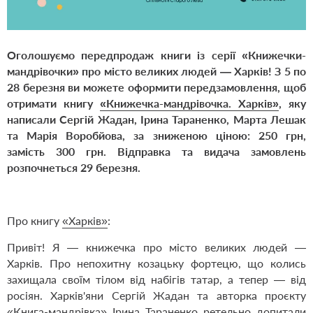
Оголошуємо передпродаж книги із серії «Книжечки-
мандрівочки» про місто великих людей — Харків! З 5 по
28 березня ви можете оформити передзамовлення, щоб
отримати книгу
«Книжечка-мандрівочка. Харків»
, яку
написали Сергiй Жадан, Ірина Тараненко, Марта Лешак
та Марія Воробйова, за зниженою ціною: 250 грн,
замість 300 грн. Відправка та видача замовлень
розпочнеться 29 березня.
Про книгу
«Харків»
:
Привіт! Я — книжечка про місто великих людей —
Харків. Про непохитну козацьку фортецю, що колись
захищала своїм тілом від набігів татар, а тепер — від
росіян. Харків'яни Сергій Жадан та авторка проєкту
«Книга-мандрівка» Ірина Тараненко ретельно допитали