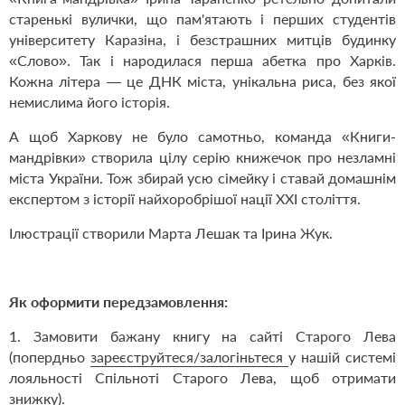
старенькі вулички, що пам'ятають і перших студентів
університету Каразіна, і безстрашних митців будинку
«Слово». Так і народилася перша абетка про Харків.
Кожна літера — це ДНК міста, унікальна риса, без якої
немислима його історія.
А щоб Харкову не було самотньо, команда «Книги-
мандрівки» створила цілу серію книжечок про незламні
міста України. Тож збирай усю сімейку і ставай домашнім
експертом з історії найхоробрішої нації XXI століття.
Ілюстрації створили Марта Лешак та
Ірина Жук.
Як оформити передзамовлення:
1. Замовити бажану книгу на сайті Старого Лева
(попердньо
зареєструйтеся/залогіньтеся
у нашій системі
лояльності Спільноті Старого Лева, щоб отримати
знижку).