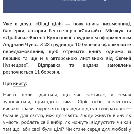
Уже в друці
«Вівці цілі»
— нова книга письменниці,
блогерки, авторки бестселерів «Спитайте Мієчку» та
«Драбина» Євгенії Кузнєцової з художнім оформленням
Андріани Чуніс. З 23 грудня до 10 березня оформлюйте
передзамовлення, щоб отримати книгу одними із
перших та ще й з авторською листівкою від Євгенії
Кузнєцової. Відправка та видача замовлень
розпочнеться 11 березня.
Про
книгу
:
Навіть коли здається, що час застигає, а земля
зупиняється, приходить зима. Сіріє небо, шелестять
висохлі трави, мерехтять гірлянди під гул генераторів —
більше для світла, ніж для свята. Люди живуть війну як
уміють, роблять свій вибір, як можуть: відпустити чи хай
там що, аби свої були цілі? Чи стане серця для любові у