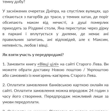
темну добу?
У засніжених очеретах Дніпра, на спустілих вулицях, що
стікаються з пагорбів до траси, у темних хатах, де поріг
обсипають маком від нечисті, а душі померлих
приходять за Різдвяні столи, Яна переступає через дірку
в паркані і вплутується у дилеми, де немає ані
правильних запитань, ані відповідей, але є Максим,
непевність, любов і вівці.
Як взяти участь у передпродажі?
1. Замовити книгу
«Вівці цілі»
на сайті Старого Лева. Ви
можете обрати доставку Новою поштою / Укрпоштою
або самовивіз із книгарень-кав'ярень Старого Лева.
2. Оплатити замовлення банківською карткою онлайн на
сайті. Оплатити замовлення можна впродовж 24 годин з
часу його створення. Передпродаж можливий лише за
умови передоплати.