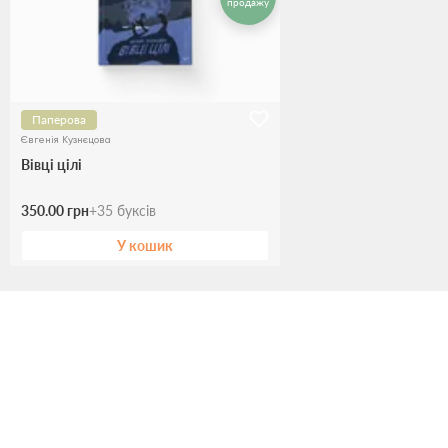
продажу
Паперова
Євгенія Кузнєцова
Вівці цілі
350.00 грн
+
35
буксів
У кошик