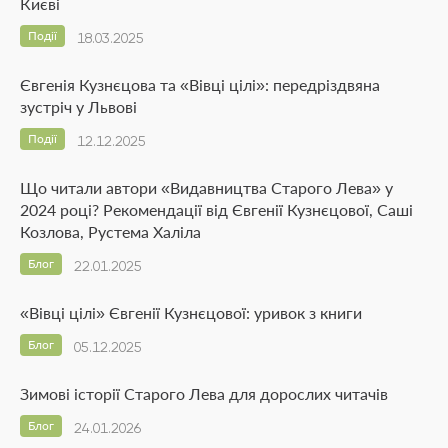
Києві
Події
18.03.2025
Євгенія Кузнєцова та «Вівці цілі»: передріздвяна
зустріч у Львові
Події
12.12.2025
Що читали автори «Видавництва Старого Лева» у
2024 році? Рекомендації від Євгенії Кузнєцової, Саші
Козлова, Рустема Халіла
Блог
22.01.2025
«Вівці цілі» Євгенії Кузнєцової: уривок з книги
Блог
05.12.2025
Зимові історії Старого Лева для дорослих читачів
Блог
24.01.2026