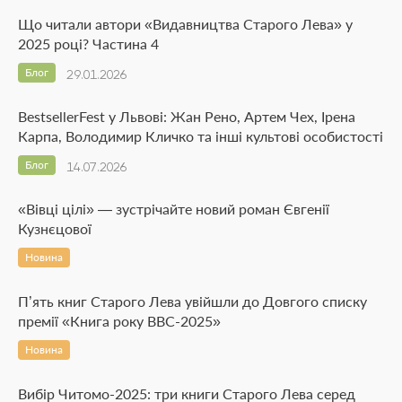
Що читали автори «Видавництва Старого Лева» у
2025 році? Частина 4
Блог
29.01.2026
BestsellerFest у Львові: Жан Рено, Артем Чех, Ірена
Карпа, Володимир Кличко та інші культові особистості
Блог
14.07.2026
«Вівці цілі» — зустрічайте новий роман Євгенії
Кузнєцової
Новина
П’ять книг Старого Лева увійшли до Довгого списку
премії «Книга року ВВС-2025»
Новина
Вибір Читомо-2025: три книги Старого Лева серед