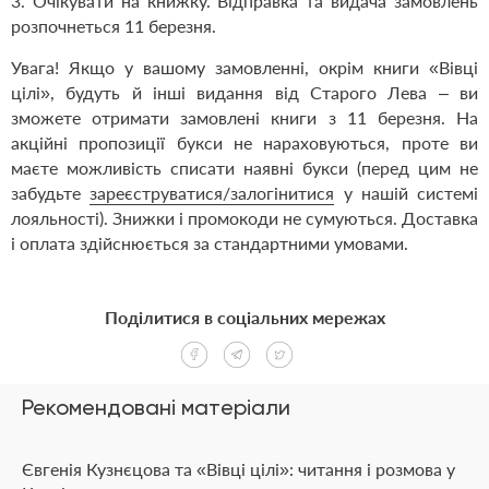
3. Очікувати на книжку. Відправка та видача замовлень
розпочнеться 11 березня.
Увага! Якщо у вашому замовленні, окрім книги
«Вівці
цілі»
, будуть й інші видання від Старого Лева – ви
зможете отримати замовлені книги з 11 березня. На
акційні пропозиції букси не нараховуються, проте ви
маєте можливість списати наявні букси (перед цим не
забудьте
зареєструватися/залогінитися
у нашій системі
лояльності). Знижки і промокоди не сумуються.
Доставка
і оплата
здійснюється за стандартними умовами.
Поділитися в соціальних мережах
Рекомендовані матеріали
Євгенія Кузнєцова та «Вівці цілі»: читання і розмова у