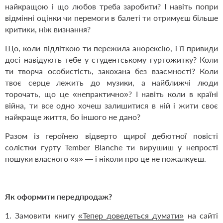
найкращою і що любов треба заробити? І навіть попри
відмінні оцінки чи перемоги в балеті ти отримуєш більше
критики, ніж визнання?
Що, коли підліткою ти пережила анорексію, і її привиди
досі навідують тебе у студентському гуртожитку? Коли
ти творча особис­тість, закохана без взаємності? Коли
твоє серце лежить до музики, а найближчі люди
торочать, що це «непрактично»? І навіть коли в країні
війна, ти все одно хочеш залишитися в ній і жити своє
найкраще життя, бо іншого не дано?
Разом із героїнею відверто щирої дебютної повісті
солістки гурту Tember Blanche ти вирушиш у непрості
пошуки власного «я» — і ніколи про це не пожалкуєш.
Як оформити передпродаж?
1. Замовити книгу
«Тепер доведеться думати»
на сайті