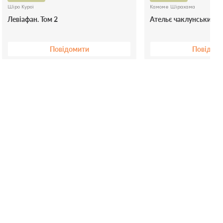
Шіро Куроі
Камоме Шірахама
Левіафан. Том 2
Ательє чаклунських ка
Повідомити
Повідом