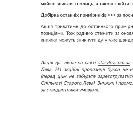
майже зникли з полиць, а також знайти к
Добірка останніх примірників >>>
за пос
Акція триватиме до останнього примір
позиціями. Тож радимо стежити за онов
книжки можуть зникнути ду-у-уже швидк
Акція діє лише на сайті
starylev.com.ua
т
Лева. На акційні пропозиції букси не 
(перед цим не забудьте
зареєструватис
Спільноті Старого Лева). Знижки і пром
за стандартними умовами.