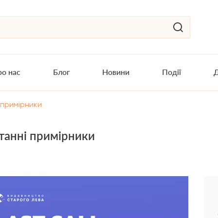
о нас
Блог
Новини
Події
Д
і примірники
станні примірники