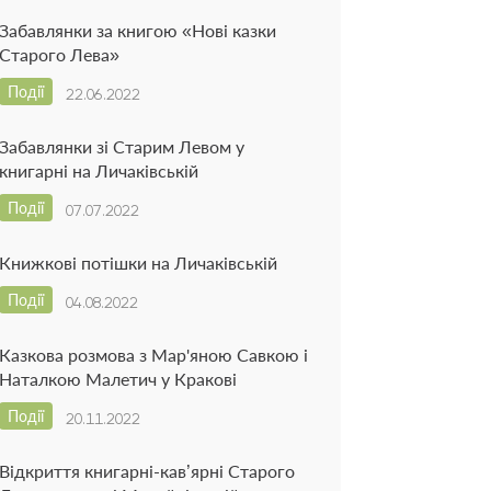
Забавлянки за книгою «Нові казки
Старого Лева»
Події
22.06.2022
Забавлянки зі Старим Левом у
книгарні на Личаківській
Події
07.07.2022
Книжкові потішки на Личаківській
Події
04.08.2022
Казкова розмова з Мар'яною Савкою і
Наталкою Малетич у Кракові
Події
20.11.2022
Відкриття книгарні-кав’ярні Старого