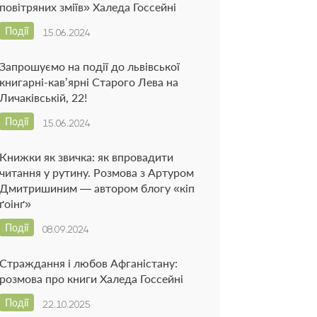
повітряних зміїв» Халеда Госсейні
Події
15.06.2024
Запрошуємо на події до львівської
книгарні-кав’ярні Старого Лева на
Личаківській, 22!
Події
15.06.2024
Книжки як звичка: як впровадити
читання у рутину. Розмова з Артуром
Дмитришиним — автором блогу «кіп
ґоінґ»
Події
08.09.2024
Страждання і любов Афганістану:
розмова про книги Халеда Госсейні
Події
22.10.2025