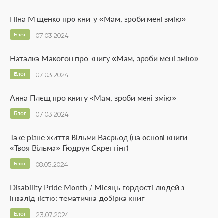
Ніна Міщенко про книгу «Мам, зроби мені змію»
Блог
07.03.2024
Наталка Макогон про книгу «Мам, зроби мені змію»
Блог
07.03.2024
Анна Плєщ про книгу «Мам, зроби мені змію»
Блог
07.03.2024
Таке різне життя Вільми Ваєрьод (на основі книги
«Твоя Вільма» Ґюдрун Скреттінґ)
Блог
08.05.2024
Disability Pride Month / Місяць гордості людей з
інвалідністю: тематична добірка книг
Блог
23.07.2024