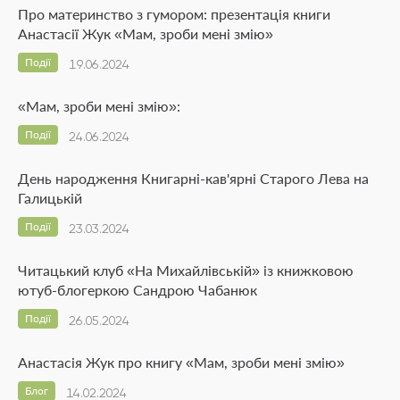
Про материнство з гумором: презентація книги
Анастасії Жук «Мам, зроби мені змію»
Події
19.06.2024
«Мам, зроби мені змію»:
Події
24.06.2024
День народження Книгарні-кав'ярні Старого Лева на
Галицькій
Події
23.03.2024
Читацький клуб «На Михайлівській» із книжковою
ютуб-блогеркою Сандрою Чабанюк
Події
26.05.2024
Анастасія Жук про книгу «Мам, зроби мені змію»
Блог
14.02.2024