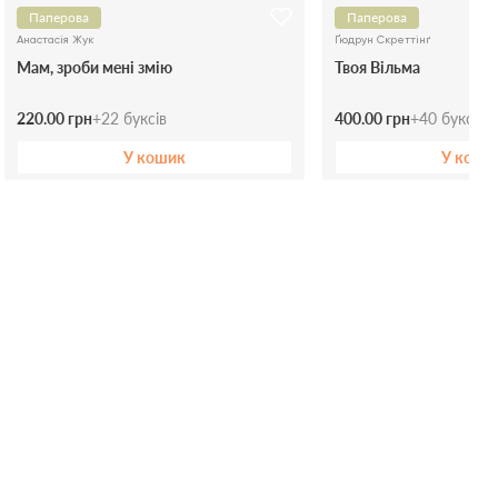
Паперова
Паперова
Анастасія Жук
Ґюдрун Скреттінґ
Мам, зроби мені змію
Твоя Вільма
220.00 грн
+
22
буксів
400.00 грн
+
40
буксів
У кошик
У коши