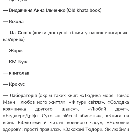
—
Видавчиня Анна Ільченко (Old khata book)
—
Віхола
—
Ua Comix
(книги доступні тільки у наших книгарнях-
кав'ярнях)
—
Жорж
—
КМ-Букс
—
книголав
—
Крокус
—
Лабораторія
(окрім таких книг: «Людина моря. Томас
Манн і любов його життя», «Фігури світла», «Солодка
крамничка другого шансу», «Любий друг»,
«БеджерсДріфт. Суто англійські вбивства», «Книга на
війні. Бібліотеки й читачі воєнного часу», «Чоловіче
здоров'я: прості правила», «Закохані Тюдори. Як любили