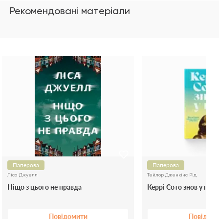
Рекомендовані матеріали
Паперова
Паперова
Ліса Джуелл
Тейлор Дженкінс Рід
Ніщо з цього не правда
Керрі Сото знов у грі
Повідомити
Повідом