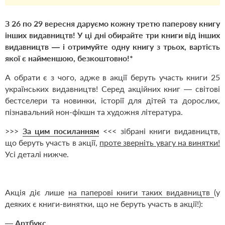
З 26 по 29 вересня даруємо
кожну третю паперову книгу
інших видавництв
! У ці дні о
бирайте три книги від інших
видавництв — і отримуйте одну книгу з трьох, вартість
якої є найменшою, безкоштовно!
*
А обрати є з чого, адже в акції беруть участь книги 25
українських видавництв! Серед акційних книг — світові
бестселери та новинки, історії для дітей та дорослих,
пізнавальний нон-фікшн та художня література.
>>>
За цим посиланням
<<< зібрані книги видавництв,
що беруть участь в акції,
проте зверніть увагу на винятки!
Усі деталі нижче.
Акція діє лише
на паперові книги таких видавництв
(у
деяких є книги-винятки, що не беруть участь в акції!):
—
Артбукс