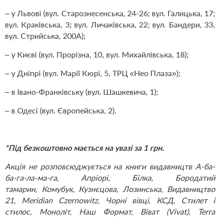
– у Львові (вул. Старознесенська, 24-26; вул. Галицька, 17;
вул. Краківська, 3; вул. Личаківська, 22; вул. Бандери, 33,
вул. Стрийська, 200А);
– у Києві (вул. Прорізна, 10, вул. Михайлівська, 18);
– у Дніпрі (вул. Марії Кюрі, 5, ТРЦ «Нео Плаза»);
– в Івано-Франківську (вул. Шашкевича, 1);
– в Одесі (вул. Європейська, 2).
*Під безкоштовно мається на увазі за 1 грн.
Акція не розповсюджується на книги видавництв
А-ба-
ба-га-ла-ма-га, Апріорі, Білка, Бородатий
тамарин, Комубук, Кузнєцова, Лозинська, Видавництво
21, Meridian Czernowitz, Чорні вівці, КСД, Стилет і
стилос, Моноліт, Наш Формат, Віват (Vivat), Terra