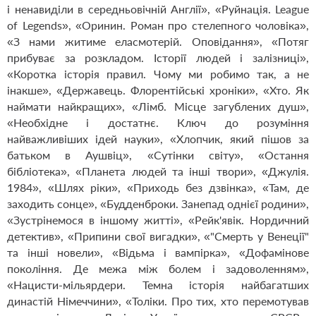
і ненавиділи в середньовічній Англії», «Руйнація. League
of Legends», «Оринин. Роман про стелепного чоловіка»,
«З нами житиме еласмотерій. Оповідання», «Потяг
прибуває за розкладом. Історії людей і залізниці»,
«Коротка історія правил. Чому ми робимо так, а не
інакше», «Державець. Флорентійські хроніки», «Хто. Як
наймати найкращих», «Лімб. Місце загублених душ»,
«Необхідне і достатнє. Ключ до розуміння
найважливіших ідей науки», «Хлопчик, який пішов за
батьком в Аушвіц», «Сутінки світу», «Остання
бібліотека», «Планета людей та інші твори», «Джулія.
1984», «Шлях ріки», «Приходь без дзвінка», «Там, де
заходить сонце», «Будденброки. Занепад однієї родини»,
«Зустрінемося в іншому житті», «Рейк'явік. Нордичний
детектив», «Припини свої вигадки», «"Смерть у Венеції"
та інші новели», «Відьма і вампірка», «Дофамінове
покоління. Де межа між болем і задоволенням»,
«Нацисти-мільярдери. Темна історія найбагатших
династій Німеччини», «Толіки. Про тих, хто перемотував