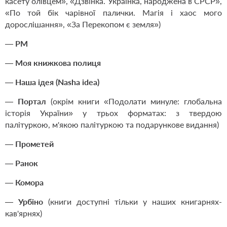
касету олівцем», «Дзвінка. Українка, народжена в СРСР»,
«По той бік чарівної палички. Магія і хаос мого
дорослішання», «За Перекопом є земля»)
—
РМ
—
Моя книжкова полиця
—
Наша ідея (Nasha idea)
—
Портал
(окрім книги «Подолати минуле: глобальна
історія України» у трьох форматах: з твердою
палітуркою, м'якою палітуркою та подарункове видання)
—
Прометей
—
Ранок
—
Комора
—
Урбіно
(книги доступні тільки у наших книгарнях-
кав'ярнях)