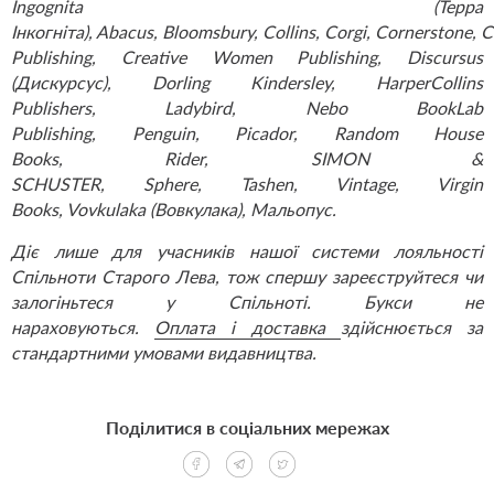
Ingognita (Терра
Інкогніта), Abacus, Bloomsbury, Collins, Corgi, Cornerstone, 
Publishing, Creative Women Publishing, Discursus
(Дискурсус), Dorling Kindersley, HarperCollins
Publishers, Ladybird, Nebo BookLab
Publishing, Penguin, Picador, Random House
Books, Rider, SIMON &
SCHUSTER, Sphere, Tashen, Vintage, Virgin
Books, Vovkulaka (Вовкулака), Мальопус.
Д
іє лише для учасників нашої системи лояльності
Спільноти Старого Лева, тож спершу
зареєструйтеся чи
залогіньтеся у Спільноті
. Букси не
нараховуються.
Оплата і доставка
здійснюється за
стандартними умовами видавництва.
Поділитися в соціальних мережах