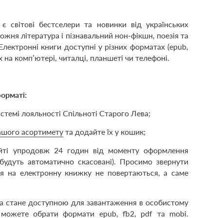
є світові бестселери та новинки від українських
удожня література і пізнавальний нон-фікшн, поезія та
 Електронні книги доступні у різних форматах (ерub,
х на комп’ютері, читалці, планшеті чи телефоні.
орматі:
стемі лояльності Спільноті Старого Лева;
ашого асортимету
та додайте їх у кошик;
айті упродовж 24 годин від моменту оформлення
будуть автоматично скасовані). Просимо звернути
ня на електронну книжку не повертаються, а саме
ка стане доступною для завантаження в особистому
и можете обрати формати epub, fb2, pdf та mobi.