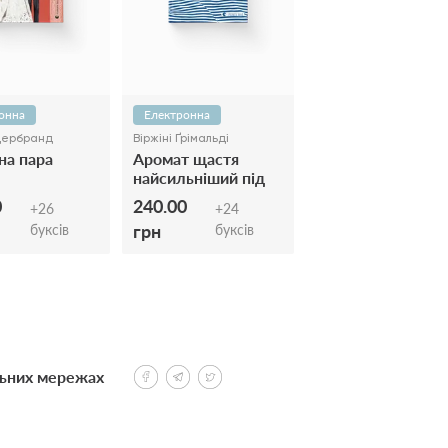
онна
Електронна
ьдербранд
Віржіні Ґрімальді
на пара
Аромат щастя
найсильніший під
час дощу
0
240.00
+
26
+
24
грн
буксів
буксів
льних мережах