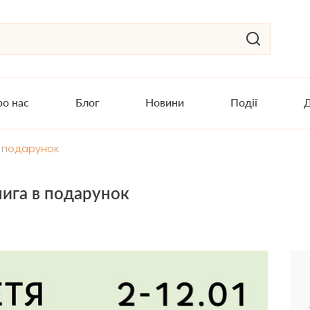
о нас
Блог
Новини
Події
Д
в подарунок
нига в подарунок