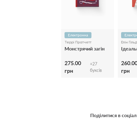
Електронна
Електр
Террі Пратчетт
Елін Гіл
Монстрячий загін
Ідеаль
275.00
260.0
+
27
грн
грн
буксів
Поділитися в соціа