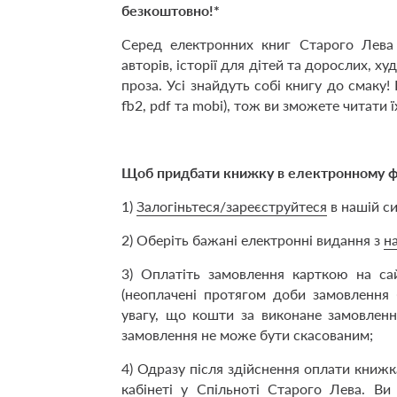
безкоштовно!*
Серед електронних книг Старого Лева 
авторів, історії для дітей та дорослих, х
проза. Усі знайдуть собі книгу до смаку!
fb2, pdf та mobi), тож ви зможете читати ї
Щоб придбати книжку в електронному ф
1)
Залогіньтеся/зареєструйтеся
в нашій си
2) Оберіть бажані електронні видання з
н
3) Оплатіть замовлення карткою на с
(неоплачені протягом доби замовлення 
увагу, що кошти за виконане замовлен
замовлення не може бути скасованим;
4) Одразу після здійснення оплати книж
кабінеті у Спільноті Старого Лева. В