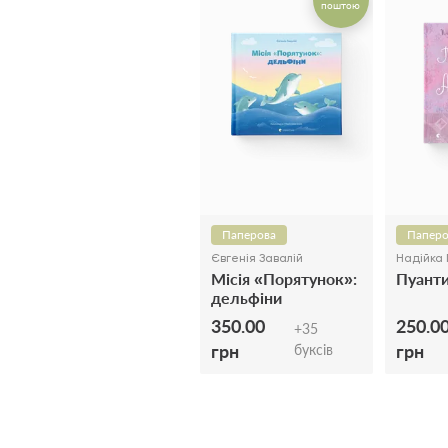
поштою
Паперова
Паперо
Євгенія Завалій
Надійка 
Місія «Порятунок»:
Пуанти
дельфіни
350.00
250.0
+
35
грн
грн
буксів