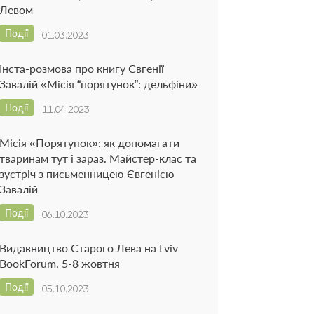
Левом
Події
01.03.2023
Інста-розмова про книгу Євгенії
Завалій «Місія “порятунок”: дельфіни»
Події
11.04.2023
Місія «Порятунок»: як допомагати
тваринам тут і зараз. Майстер-клас та
зустріч з письменницею Євгенією
Завалій
Події
06.10.2023
Видавництво Старого Лева на Lviv
BookForum. 5-8 жовтня
Події
05.10.2023