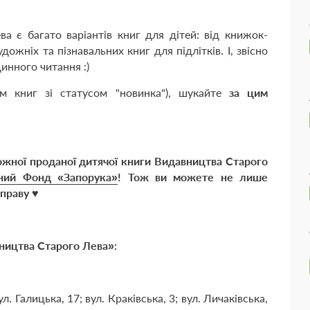
а є багато варіантів книг для дітей: від книжок-
жніх та пізнавальних книг для підлітків. І, звісно
инного читання :)
рім книг зі статусом "новинка"), шукайте
за цим
кожної проданої дитячої книги Видавництва Старого
йний Фонд «Запорука»
! Тож ви можете не лише
справу ♥
вництва Старого Лева»:
л. Галицька, 17; вул. Краківська, 3; вул. Личаківська,