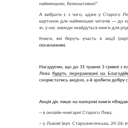
найменшою, безкоштовно!*
А вибрати є з чого, адже у Старого Лев
картонок для найменших читачів — до худо
ж, у нас завжди знайдуться книги для род
Книги, які беруть участь в акції (ок
посиланням.
Нагадуємо, що до 31 травня 3 гривні з 
Лева
будуть перераховані на Благоді
скористатись акцією, а й зробити добру 
Акція діє лише на паперові книги «Вида
– в онлайн-книгарні Старого Лева;
– у Львові (вул. Старознесенська, 24-26; ву