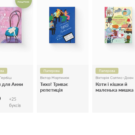
поштою
ва
Паперова
Паперова
Гербіш
Віктор Мартинюк
Вікторія Солтис-Доан
 для Анни
Тихо! Триває
Коти і кішки й
репетиція
маленька мишка
0
+
25
буксів