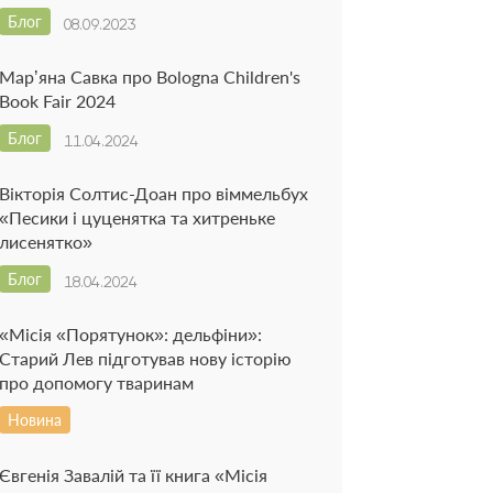
Блог
08.09.2023
Марʼяна Савка про Bologna Children's
Book Fair 2024
Блог
11.04.2024
Вікторія Солтис-Доан про віммельбух
«Песики і цуценятка та хитреньке
лисенятко»
Блог
18.04.2024
«Місія «Порятунок»: дельфіни»:
Старий Лев підготував нову історію
про допомогу тваринам
Новина
Євгенія Завалій та її книга «Місія