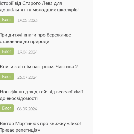
історії від Старого Лева для
дошкільнят та молодших школярів!
Блог
19.05.2023
Три дитячі книги про бережливе
ставлення до природи
Блог
19.04.2024
Книги з літнім настроєм. Частина 2
Блог
26.07.2024
Нон-фікшн для дітей: від веселої хімії
до екосвідомості
Блог
06.09.2024
Віктор Мартинюк про книжку «Тихо!
Триває репетиція»