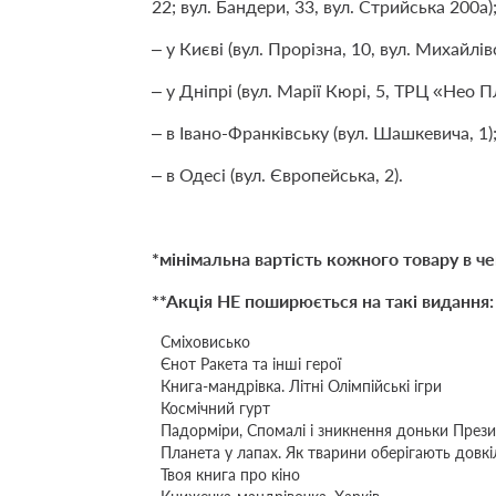
22; вул. Бандери, 33, вул. Стрийська 200а)
– у Києві (вул. Прорізна, 10, вул. Михайлівс
– у Дніпрі (вул. Марії Кюрі, 5, ТРЦ «Нео П
– в Івано-Франківську (вул. Шашкевича, 1)
– в Одесі (вул. Європейська, 2).
*мінімальна вартість кожного товару в ч
**Акція НЕ поширюється на такі видання:
Сміховисько
Єнот Ракета та інші герої
Книга-мандрівка. Літні Олімпійські ігри
Космічний гурт
Падорміри, Спомалі і зникнення доньки През
Планета у лапах. Як тварини оберігають довкі
Твоя книга про кіно