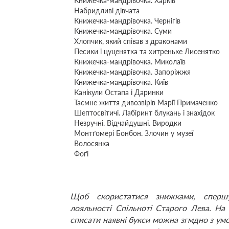
Книжечка-мандрівочка. Харків
Набридливі дівчата
Книжечка-мандрівочка. Чернігів
Книжечка-мандрівочка. Суми
Хлопчик, який співав з драконами
Песики і цуценятка та хитреньке Лисенятко
Книжечка-мандрівочка. Миколаїв
Книжечка-мандрівочка. Запоріжжя
Книжечка-мандрівочка. Київ
Канікули Остапа і Даринки
Таємне життя дивозвірів Марії Примаченко
Шептосвітичі. Лабіринт блукань і знахідок
Незручні. Відчайдушні. Виродки
Монтґомері Бонбон. Злочин у музеї
Волосянка
Фоґі
Щоб скористатися знижками, спе
лояльності Спільноті Старого Лева. На 
списати наявні букси можна згмдно з ум