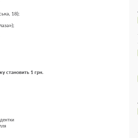
;
ька, 18);
лаза»);
;
еку становить 1 грн.
идентки
лля