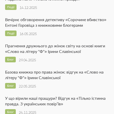
Події
14.12.2025
Вечірнє обговорення детективу «Сорочине вбивство»
Ентоні Горовіца з книжковими блогерами
Події
16.05.2025
Прагнення дружнього до жінок світу на основі книги
«Слово на літеру "Ф"» Ірини Славінської
Блог
29.04.2025
Базова книжка про права жінок: відгук на «Слово на
літеру "Ф"» Ірини Славінської
Блог
22.05.2025
У що вірили наші пращури? Відгук на «Тілько істинна
правда. З українських повір’їв»
Блог
24.11.2025