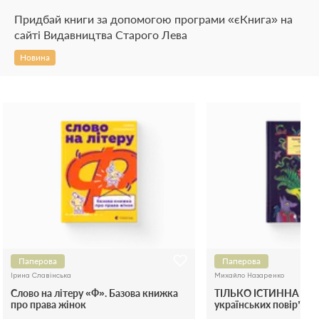
Придбай книги за допомогою програми «єКнига» на
сайті Видавництва Старого Лева
Новина
Паперова
Паперова
Ірина Славінська
Михайло Назаренко
Слово на літеру «Ф». Базова книжка
ТІЛЬКО ІСТИННА ПРА
про права жінок
українських повір’їв