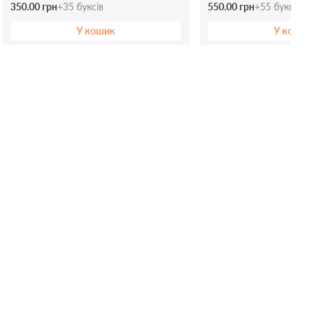
350.00 грн
+
35
буксів
550.00 грн
+
55
буксів
У кошик
У коши