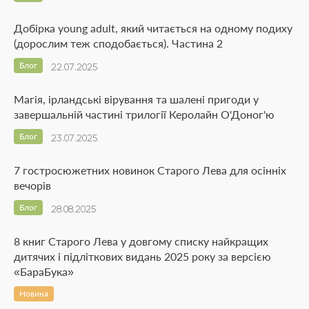
Добірка young adult, який читається на одному подиху
(дорослим теж сподобається). Частина 2
Блог
22.07.2025
Магія, ірландські вірування та шалені пригоди у
завершальній частині трилогії Керолайн О'Доног'ю
Блог
23.07.2025
7 гостросюжетних новинок Старого Лева для осінніх
вечорів
Блог
28.08.2025
8 книг Старого Лева у довгому списку найкращих
дитячих і підліткових видань 2025 року за версією
«БараБука»
Новина