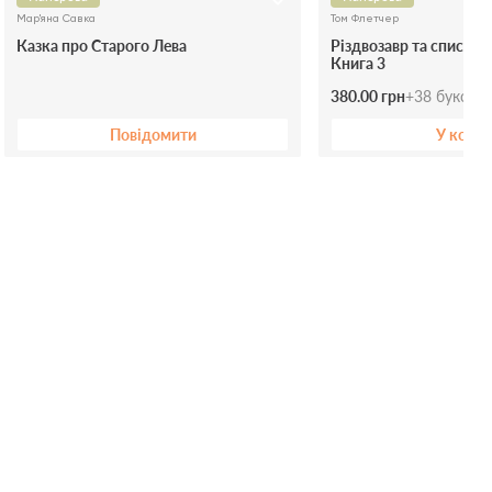
Мар'яна Савка
Том Флетчер
Казка про Старого Лева
Різдвозавр та список 
Книга 3
380.00 грн
+
38
буксів
Повідомити
У коши