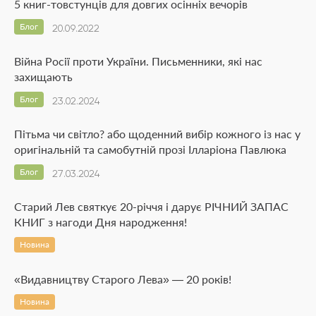
5 книг-товстунців для довгих осінніх вечорів
Блог
20.09.2022
Війна Росії проти України. Письменники, які нас
захищають
Блог
23.02.2024
Пітьма чи світло? або щоденний вибір кожного із нас у
оригінальній та самобутній прозі Ілларіона Павлюка
Блог
27.03.2024
Старий Лев святкує 20-річчя і дарує РІЧНИЙ ЗАПАС
КНИГ з нагоди Дня народження!
Новина
«Видавництву Старого Лева» — 20 років!
Новина