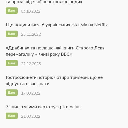
та проза, від якої перехоплює подих
Блог
03.10.2022
Що подивитися: 6 українських фільмів на Netflix
Блог
25.11.2022
«Драбина» та не лише: які книги Старого Лева
перемагали у «Книзі року BBC»
Блог
21.12.2023
Гостросюжетні історії: чотири трилери, що не
відпустять вас спати
Блог
17.08.2022
7 книг, з якими варто зустріти осінь
Блог
21.08.2022