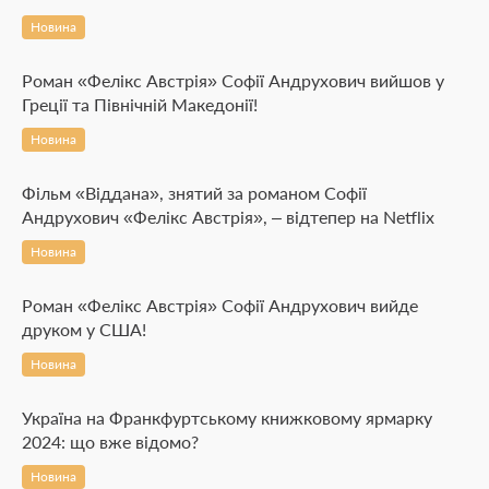
Новина
Роман «Фелікс Австрія» Софії Андрухович вийшов у
Греції та Північній Македонії!
Новина
Фільм «Віддана», знятий за романом Софії
Андрухович «Фелікс Австрія», – відтепер на Netflix
Новина
Роман «Фелікс Австрія» Софії Андрухович вийде
друком у США!
Новина
Україна на Франкфуртському книжковому ярмарку
2024: що вже відомо?
Новина