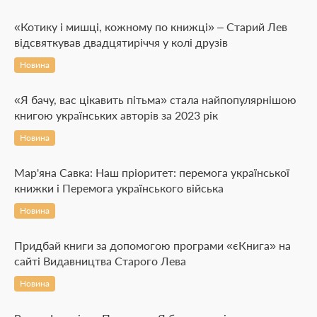
«Котику і мишці, кожному по книжці» – Старий Лев
відсвяткував двадцятиріччя у колі друзів
Новина
«Я бачу, вас цікавить пітьма» стала найпопулярнішою
книгою українських авторів за 2023 рік
Новина
Мар'яна Савка: Наш пріоритет: перемога української
книжки і Перемога українського війська
Новина
Придбай книги за допомогою програми «єКнига» на
сайті Видавництва Старого Лева
Новина