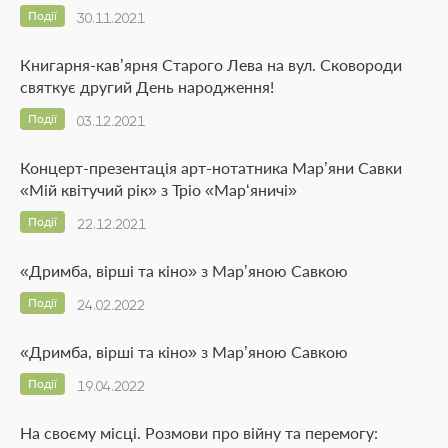
Події
30.11.2021
Книгарня-кав’ярня Старого Лева на вул. Сковороди
святкує другий День народження!
Події
03.12.2021
Концерт-презентація арт-нотатника Мар’яни Савки
«Мій квітучий рік» з Тріо «Мар‘яничі»
Події
22.12.2021
«Дримба, вірші та кіно» з Мар’яною Савкою
Події
24.02.2022
«Дримба, вірші та кіно» з Мар’яною Савкою
Події
19.04.2022
На своєму місці. Розмови про війну та перемогу: