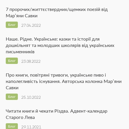
7 пророчих/життєствердних/щемких поезій від
Мар’яни Савки
Блог
27.04.2022
Наше. Рідне. Українське: казки та історії для
дошкільнят та молодших школярів від українських
письменників
Блог
23.08.2022
Про книги, повітряні тривоги, українське пиво і
наполегливість існування. Авторська колонка Мар’яни
Савки
Блог
25.10.2022
Читати книги й чекати Різдва. Адвент-календар
Старого Лева
Блог
29.11.2021