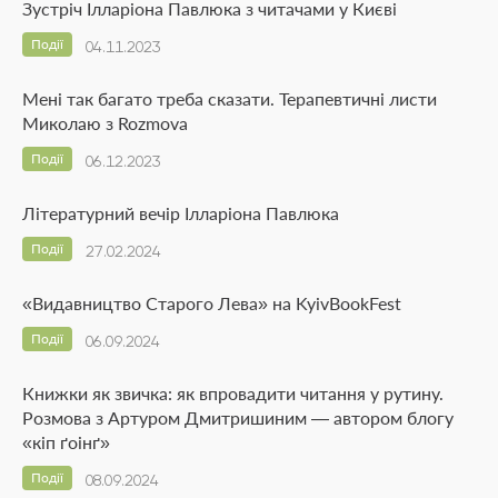
Зустріч Ілларіона Павлюка з читачами у Києві
Події
04.11.2023
Мені так багато треба сказати. Терапевтичні листи
Миколаю з Rozmova
Події
06.12.2023
Літературний вечір Ілларіона Павлюка
Події
27.02.2024
«Видавництво Старого Лева» на KyivBookFest
Події
06.09.2024
Книжки як звичка: як впровадити читання у рутину.
Розмова з Артуром Дмитришиним — автором блогу
«кіп ґоінґ»
Події
08.09.2024