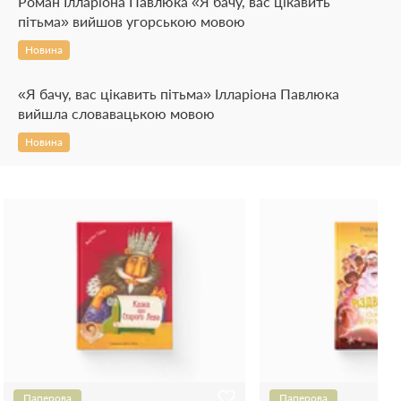
Роман Ілларіона Павлюка «Я бачу, вас цікавить
пітьма» вийшов угорською мовою
Новина
«Я бачу, вас цікавить пітьма» Ілларіона Павлюка
вийшла словавацькою мовою
Новина
Паперова
Паперова