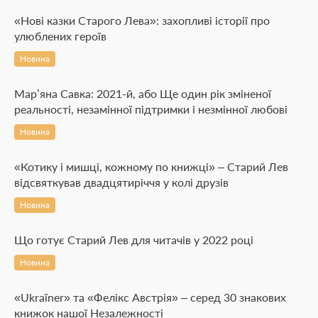
«Нові казки Старого Лева»: захопливі історії про
улюблених героїв
Новина
Мар’яна Савка: 2021-й, або Ще один рік зміненої
реальності, незамінної підтримки і незмінної любові
Новина
«Котику і мишці, кожному по книжці» – Старий Лев
відсвяткував двадцятиріччя у колі друзів
Новина
Що готує Старий Лев для читачів у 2022 році
Новина
«Ukraїner» та «Фелікс Австрія» – серед 30 знакових
книжок нашої Незалежності