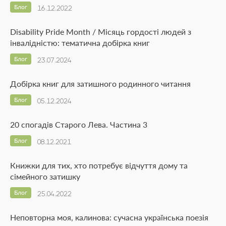
Блог
16.12.2022
Disability Pride Month / Місяць гордості людей з
інвалідністю: тематична добірка книг
Блог
23.07.2024
Добірка книг для затишного родинного читання
Блог
05.12.2024
20 спогадів Старого Лева. Частина 3
Блог
08.12.2021
Книжки для тих, хто потребує відчуття дому та
сімейного затишку
Блог
25.04.2022
Неповторна моя, калинова: сучасна українська поезія