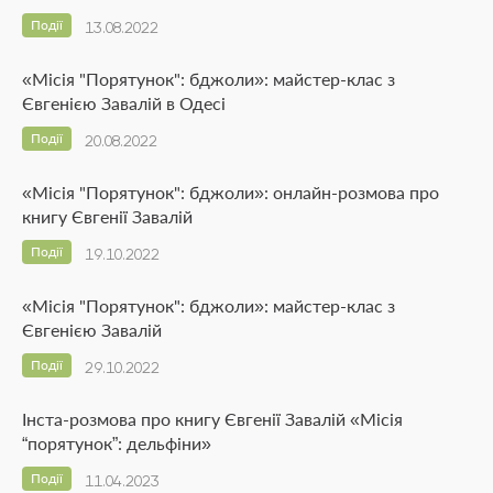
Події
13.08.2022
«Місія "Порятунок": бджоли»: майстер-клас з
Євгенією Завалій в Одесі
Події
20.08.2022
«Місія "Порятунок": бджоли»: онлайн-розмова про
книгу Євгенії Завалій
Події
19.10.2022
«Місія "Порятунок": бджоли»: майстер-клас з
Євгенією Завалій
Події
29.10.2022
Інста-розмова про книгу Євгенії Завалій «Місія
“порятунок”: дельфіни»
Події
11.04.2023