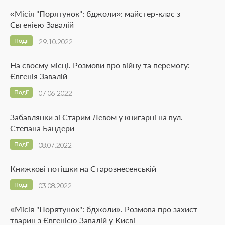
«Місія "Порятунок": бджоли»: майстер-клас з
Євгенією Завалій
Події
29.10.2022
На своєму місці. Розмови про війну та перемогу:
Євгенія Завалій
Події
07.06.2022
Забавлянки зі Старим Левом у книгарні на вул.
Степана Бандери
Події
08.07.2022
Книжкові потішки на Старознесенській
Події
03.08.2022
«Місія "Порятунок": бджоли». Розмова про захист
тварин з Євгенією Завалій у Києві