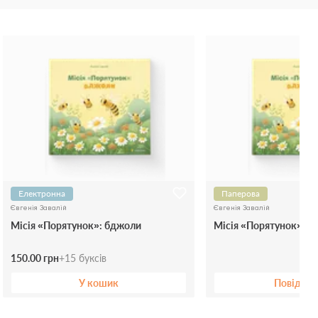
Електронна
Паперова
Євгенія Завалій
Євгенія Завалій
Місія «Порятунок»: бджоли
Місія «Порятунок»: 
150.00 грн
+
15
буксів
У кошик
Повідом