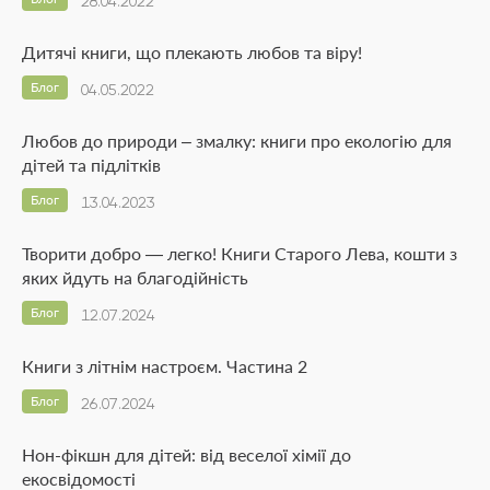
28.04.2022
Дитячі книги, що плекають любов та віру!
Блог
04.05.2022
Любов до природи – змалку: книги про екологію для
дітей та підлітків
Блог
13.04.2023
Творити добро — легко! Книги Старого Лева, кошти з
яких йдуть на благодійність
Блог
12.07.2024
Книги з літнім настроєм. Частина 2
Блог
26.07.2024
Нон-фікшн для дітей: від веселої хімії до
екосвідомості