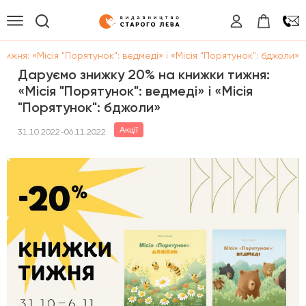
ижня: «Місія "Порятунок": ведмеді» і «Місія "Порятунок": бджоли»
Даруємо знижку 20% на книжки тижня:
«Місія "Порятунок": ведмеді» і «Місія
"Порятунок": бджоли»
Акції
31.10.2022-06.11.2022