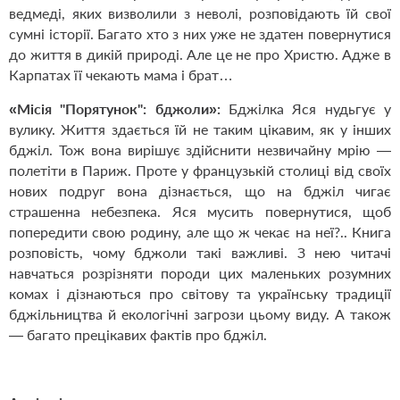
ведмеді, яких визволили з неволі, розповідають їй свої
сумні ­історії. Багато хто з них уже не здатен повернутися
до життя в дикій природі. Але це не про Христю. Адже в
Карпатах її чекають мама і брат…
«Місія "Порятунок": бджоли»:
Бджілка Яся нудьгує у
вулику. Життя здається їй не таким цікавим, як у інших
бджіл. Тож вона вирішує здійснити незвичайну мрію —
полетіти в Париж. Проте у французькій столиці від своїх
нових подруг вона дізнається, що на бджіл чигає
страшенна небезпека. Яся мусить повернутися, щоб
попередити свою родину, але що ж чекає на неї?.. Книга
розповість, чому бджоли такі важливі. З нею читачі
навчаться розрізняти породи цих маленьких розумних
комах і дізнаються про світову та українську традиції
бджільництва й екологічні загрози цьому виду. А також
— багато прецікавих фактів про бджіл.