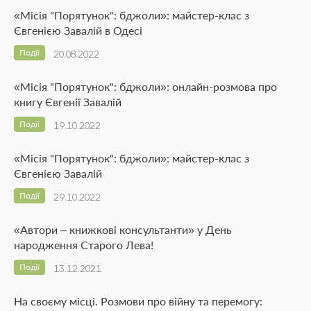
«Місія "Порятунок": бджоли»: майстер-клас з
Євгенією Завалій в Одесі
Події
20.08.2022
«Місія "Порятунок": бджоли»: онлайн-розмова про
книгу Євгенії Завалій
Події
19.10.2022
«Місія "Порятунок": бджоли»: майстер-клас з
Євгенією Завалій
Події
29.10.2022
«Автори – книжкові консультанти» у День
народження Старого Лева!
Події
13.12.2021
На своєму місці. Розмови про війну та перемогу: