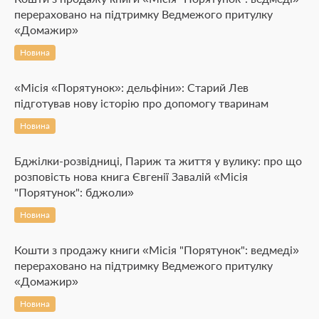
перераховано на підтримку Ведмежого притулку
«Домажир»
Новина
«Місія «Порятунок»: дельфіни»: Старий Лев
підготував нову історію про допомогу тваринам
Новина
Бджілки-розвідниці, Париж та життя у вулику: про що
розповість нова книга Євгенії Завалій «Місія
"Порятунок": бджоли»
Новина
Кошти з продажу книги «Місія "Порятунок": ведмеді»
перераховано на підтримку Ведмежого притулку
«Домажир»
Новина