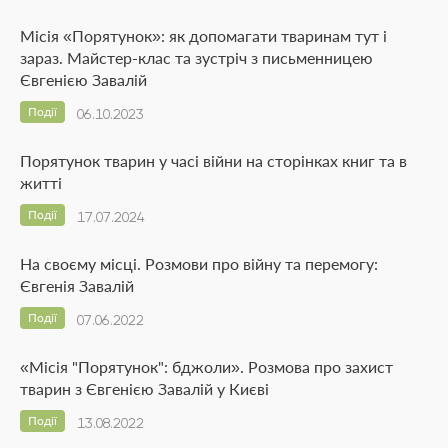
Місія «Порятунок»: як допомагати тваринам тут і
зараз. Майстер-клас та зустріч з письменницею
Євгенією Завалій
Події
06.10.2023
Порятунок тварин у часі війни на сторінках книг та в
житті
Події
17.07.2024
На своєму місці. Розмови про війну та перемогу:
Євгенія Завалій
Події
07.06.2022
«Місія "Порятунок": бджоли». Розмова про захист
тварин з Євгенією Завалій у Києві
Події
13.08.2022