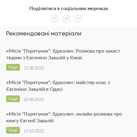
Поділитися в соціальних мережах
Рекомендовані матеріали
«Місія "Порятунок": бджоли». Розмова про захист
тварин з Євгенією Завалій у Києві
Події
13.08.2022
«Місія "Порятунок": бджоли»: майстер-клас з
Євгенією Завалій в Одесі
Події
20.08.2022
«Місія "Порятунок": бджоли»: онлайн-розмова про
книгу Євгенії Завалій
Події
19.10.2022