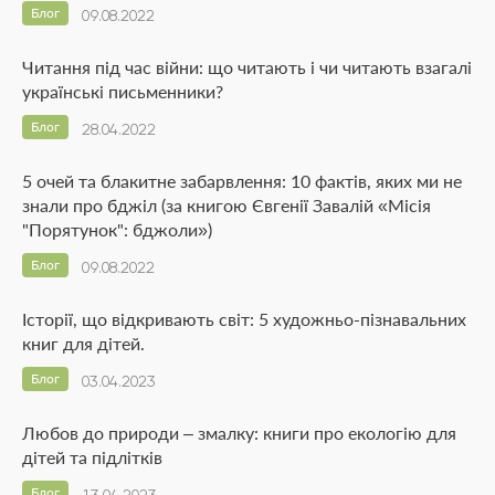
Блог
09.08.2022
Читання під час війни: що читають і чи читають взагалі
українські письменники?
Блог
28.04.2022
5 очей та блакитне забарвлення: 10 фактів, яких ми не
знали про бджіл (за книгою Євгенії Завалій «Місія
"Порятунок": бджоли»)
Блог
09.08.2022
Історії, що відкривають світ: 5 художньо-пізнавальних
книг для дітей.
Блог
03.04.2023
Любов до природи – змалку: книги про екологію для
дітей та підлітків
Блог