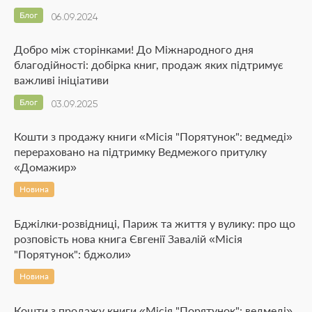
Блог
06.09.2024
Добро між сторінками! До Міжнародного дня
благодійності: добірка книг, продаж яких підтримує
важливі ініціативи
Блог
03.09.2025
Кошти з продажу книги «Місія "Порятунок": ведмеді»
перераховано на підтримку Ведмежого притулку
«Домажир»
Новина
Бджілки-розвідниці, Париж та життя у вулику: про що
розповість нова книга Євгенії Завалій «Місія
"Порятунок": бджоли»
Новина
Кошти з продажу книги «Місія "Порятунок": ведмеді»