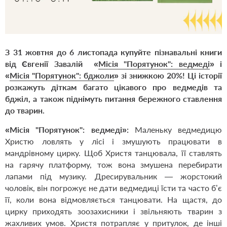
З 31 жовтня до 6 листопада купуйте пізнавальні книги
від Євгенії Завалій «
Місія "Порятунок": ведмеді
» і
«
Місія "Порятунок": бджоли
» зі знижкою 20%! Ці історії
розкажуть діткам багато цікавого про ведмедів та
бджіл, а також піднімуть питання бережного ставлення
до тварин.
«Місія "Порятунок": ведмеді»:
Маленьку ведмедицю
Христю ловлять у лісі і змушують працювати в
мандрівному цирку. Щоб Христя танцювала, її ставлять
на гарячу платформу, тож вона змушена перебирати
лапами під музику. Дресирувальник — жорстокий
чоловік, він погрожує не дати ведмедиці їсти та часто б’є
її, коли вона відмовляється танцювати. На щастя, до
цирку приходять зоозахисники і звільняють тварин з
жахливих умов. Христя потрапляє у притулок, де інші