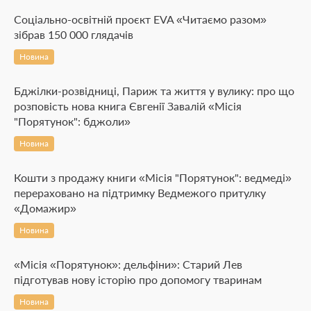
Соціально-освітній проєкт EVA «Читаємо разом»
зібрав 150 000 глядачів
Новина
Бджілки-розвідниці, Париж та життя у вулику: про що
розповість нова книга Євгенії Завалій «Місія
"Порятунок": бджоли»
Новина
Кошти з продажу книги «Місія "Порятунок": ведмеді»
перераховано на підтримку Ведмежого притулку
«Домажир»
Новина
«Місія «Порятунок»: дельфіни»: Старий Лев
підготував нову історію про допомогу тваринам
Новина