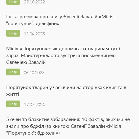
Події
29.10.2022
Інста-розмова про книгу Євгенії Завалій «Місія
“порятунок”: дельфіни»
Події
11.04.2023
Місія «Порятунок»: як допомагати тваринам тут і
зараз. Майстер-клас та зустріч з письменницею
Євгенією Завалій
Події
06.10.2023
Порятунок тварин у часі війни на сторінках книг та в
житті
Події
17.07.2024
5 очей та блакитне забарвлення: 10 фактів, яких ми не
знали про бджіл (за книгою Євгенії Завалій «Місія
"Порятунок": бджоли»)