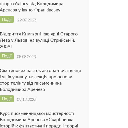
сторітейлінгу від Володимира
Аренєва у Івано-Франківську
Події
29.07.2023
Відкриття Книгарні-кав’ярні Старого
Лева у Львові на вулиці Стрийській,
200А!
Події
05.08.2023
Сім типових пасток автора-початківця
і як їх уникнути: лекція про основи
сторітелінгу від письменника
Володимира Аренєва
Події
09.12.2023
Курс письменницької майстерності
Володимира Аренєва «Скарбничка
історій»: фантастичні поради і творчі