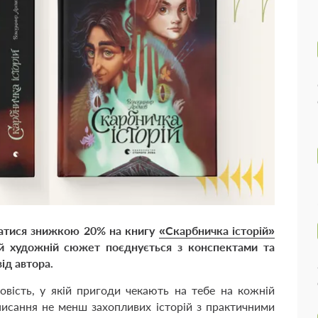
статися знижкою 20% на книгу
«Скарбничка історій»
ий художній сюжет поєднується з конспектами та
від автора
.
вість, у якій пригоди чекають на тебе на кожній
писання не менш захопливих історій з практичними