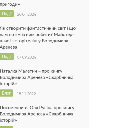
пригоди»
Події
20.04.2024
Як створити фантастичний світ і що
нам потім із ним робити? Майстер-
клас із сторітелінгу Володимира
Аренєва
Події
07.09.2024
Наталка Малетич – про книгу
Володимира Аренєва «Скарбничка
історій»
Блог
18.11.2022
Письменниця Оля Русіна про книгу
Володимира Аренєва «Скарбничка
історій»