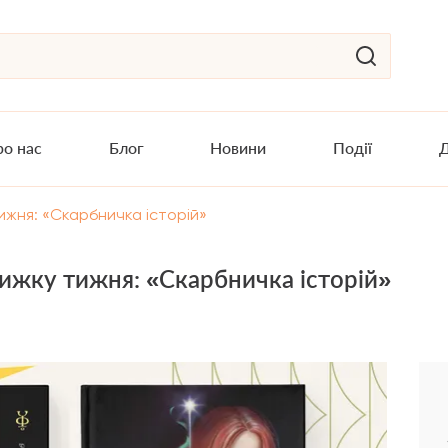
о нас
Блог
Новини
Події
Д
ижня: «Скарбничка історій»
ижку тижня: «Скарбничка історій»