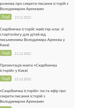
розмова про секрети писання історій з
Володимиром Аренєвим
Події
19.11.2022
Скарбничка історій: майстер-клас зі
сторітелінгу для дітей від
письменника Володимира Аренєва у
Києві
Події
11.12.2022
Презентація книги «Скарбничка
історій» у Києві
Події
13.12.2022
«Скарбничка історій»: інста-ефір про
секрети писання історій з
Володимиром Аренєвим