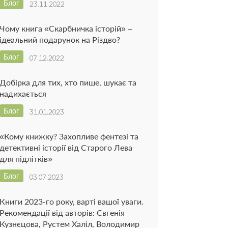
Блог
23.11.2022
Чому книга «Скарбничка історій» –
ідеальний подарунок на Різдво?
Блог
07.12.2022
Добірка для тих, хто пише, шукає та
надихається
Блог
31.01.2023
«Кому книжку? Захопливе фентезі та
детективні історії від Старого Лева
для підлітків»
Блог
03.07.2023
Книги 2023-го року, варті вашої уваги.
Рекомендації від авторів: Євгенія
Кузнєцова, Рустем Халіл, Володимир