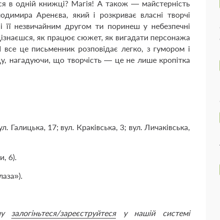
ся в одній книжці? Магія! А також — майстерність
одимира Аренєва, який і розкриває власні творчі
 і її незвичайним другом ти поринеш у небезпечні
дізнаєшся, як працює сюжет, як вигадати персонажа
І все це письменник розповідає легко, з гумором і
у, нагадуючи, що творчість — це не лише кропітка
л. Галицька, 17; вул. Краківська, 3; вул. Личаківська,
, 6).
лаза»).
ршу
залогіньтеся/зареєструйтеся
у нашій системі