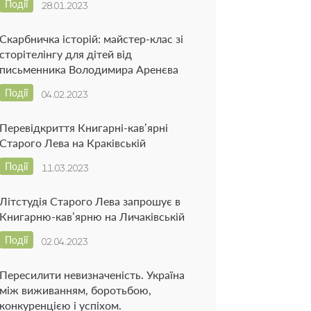
Події
28.01.2023
Скарбничка історій: майстер-клас зі
сторітелінгу для дітей від
письменника Володимира Аренєва
Події
04.02.2023
Перевідкриття Книгарні-кав’ярні
Старого Лева на Краківській
Події
11.03.2023
Літстудія Старого Лева запрошує в
Книгарню-кав’ярню на Личаківській
Події
02.04.2023
Пересилити невизначеність. Україна
між виживанням, боротьбою,
конкуренцією і успіхом.