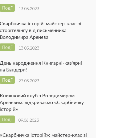
Події
13.05.2023
Скарбничка історій: майстер-клас зі
сторітелінгу від письменника
Володимира Аренєва
Події
13.05.2023
День народження Книгарні-кав'ярні
на Бандери!
Події
27.05.2023
Книжковий клуб з Володимиром
Аренєвим: відкриваємо «Скарбничку
історій»
Події
09.06.2023
«Скарбничка історій»: майстер-клас зі