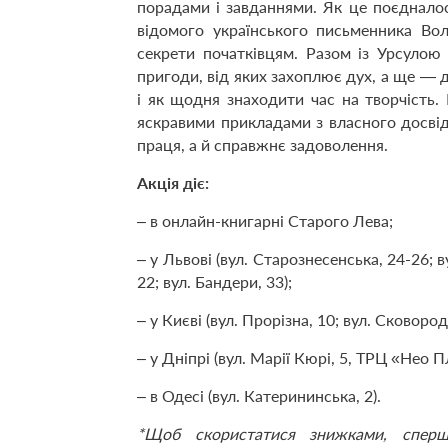
порадами і зав­даннями. Як це поєднало
відомого українського письменника Вол
секрети початківцям. Разом із Урсулою
пригоди, від яких захоплює дух, а ще — 
і як щодня знаходити час на творчість. 
яскравими прикладами з власного досвід
праця, а й справжнє задоволення.
Акція діє:
– в онлайн-книгарні Старого Лева;
– у Львові (вул. Старознесенська, 24-26; ву
22; вул. Бандери, 33);
– у Києві (вул. Прорізна, 10; вул. Сковороди
– у Дніпрі (вул. Марії Кюрі, 5, ТРЦ «Нео П
– в Одесі (вул. Катерининська, 2).
*Щоб скористатися знижками, спе