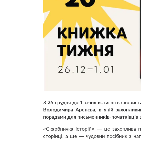
З 26 грудня до 1 січня встигніть скори
Володимира Аренєва
, в якій захоплив
порадами для письменників-початківців
«Скарбничка історій»
— це захоплива по
сторінці, а ще — чудовий посібник з на