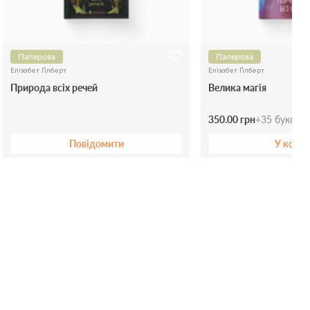
Паперова
Паперова
Елізабет Ґілберт
Елізабет Ґілберт
Природа всіх речей
Велика магія
350.00 грн
+
35
буксів
Повідомити
У коши