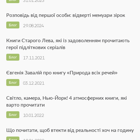
31.01.2023
Розповідь від першої особи: відверті мемуари зірок
Блог
29.08.2024
Книги Старого Лева, які із задоволенням прочитають
герої підліткових серіалів
Блог
17.11.2021
Євгенія Завалій про книгу «Природа всіх речей»
Блог
03.12.2021
Світло, камера, Нью-Йорк! 4 атмосферних книги, які
варто прочитати
Блог
10.01.2022
Що почитати, щоб втекти від реальності хоч на годину
Блог