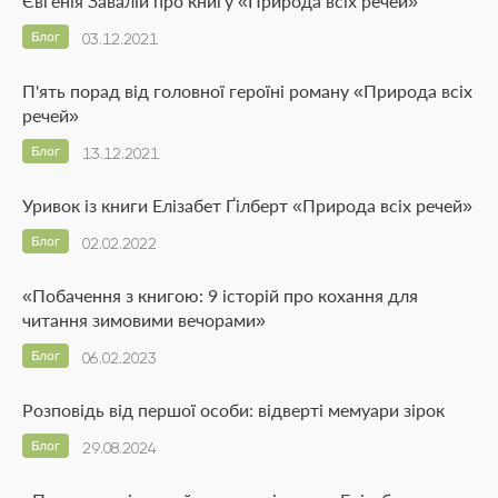
Євгенія Завалій про книгу «Природа всіх речей»
Блог
03.12.2021
П'ять порад від головної героїні роману «Природа всіх
речей»
Блог
13.12.2021
Уривок із книги Елізабет Ґілберт «Природа всіх речей»
Блог
02.02.2022
«Побачення з книгою: 9 історій про кохання для
читання зимовими вечорами»
Блог
06.02.2023
Розповідь від першої особи: відверті мемуари зірок
Блог
29.08.2024