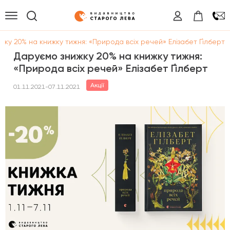
жку 20% на книжку тижня: «Природа всіх речей» Елізабет Ґілберт
Даруємо знижку 20% на книжку тижня:
«Природа всіх речей» Елізабет Ґілберт
Акції
01.11.2021-07.11.2021