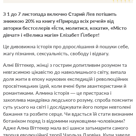
З 1 до 7 листопада включно Старий Лев потішить
знижкою 20% на книгу «Природа всіх речей» від
авторки бестселерів «Їсти, молитися, кохати», «Місто
дівчат» і «Велика магія» Елізабет Ґілберт!
Це дивовижна історія про дорослішання й пошуки себе,
жагу пізнання, сексуальність, свободу і відвагу.
Алмі Віттекер, жінці з гострим допитливим розумом та
невгасимою цікавістю до навколишнього світу, випала
доля жити в епоху наукових експедицій і революційних
просвітницьких ідей, коли вчені були авантюристами й
романтиками. Алмина історія — це пристрасна і
захоплива мандрівка людського розуму, спроба пояснити
суть усього на світі і досліджувати його попри невтолені
бажання та розбите серце. Чи вдасться їй стати визнаним
ботаніком поряд із відомими науковцями-чоловіками?
Адже Алма Віттекер мала всі шанси затьмарити самого
творця еволюційної теорії Чарльза Дарвіна. Куди заведе