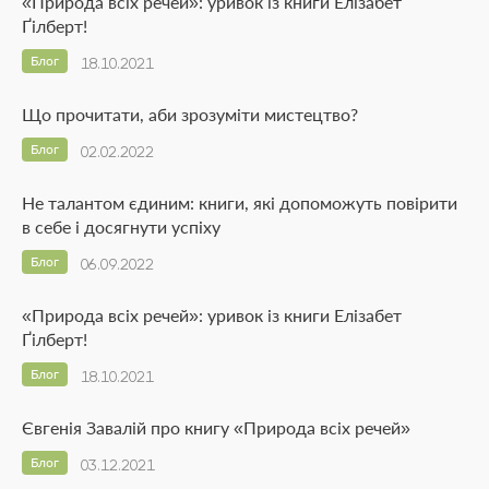
«Природа всіх речей»: уривок із книги Елізабет
Ґілберт!
Блог
18.10.2021
Що прочитати, аби зрозуміти мистецтво?
Блог
02.02.2022
Не талантом єдиним: книги, які допоможуть повірити
в себе і досягнути успіху
Блог
06.09.2022
«Природа всіх речей»: уривок із книги Елізабет
Ґілберт!
Блог
18.10.2021
Євгенія Завалій про книгу «Природа всіх речей»
Блог
03.12.2021