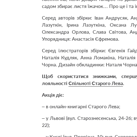
садом збирає листя їжачок… Про це і та ін
Серед авторів збірки: Іван Андрусяк, А
Лазуткін, Ірина Лазуткіна, Оксана Лу
Олександра Орлова, Слава Світова, Ан
Упорядниця: Анастасія Єфремова.
Серед ілюстраторів збірки: Євгенія Гай
Наталія Кудляк, Анна Ломакіна, Наталія
Чорна. Дизайн обкладинки: Наталя Чорна
Щоб скористатися знижками, спершу 
лояльності
Спільноті Старого Лева
.
Акція діє:
– в онлайн-книгарні Старого Лева;
– у Львові (вул. Старознесенська, 24-26; ву
22);
– у Києві (вул. Прорізна, 10; вул. Сковороди