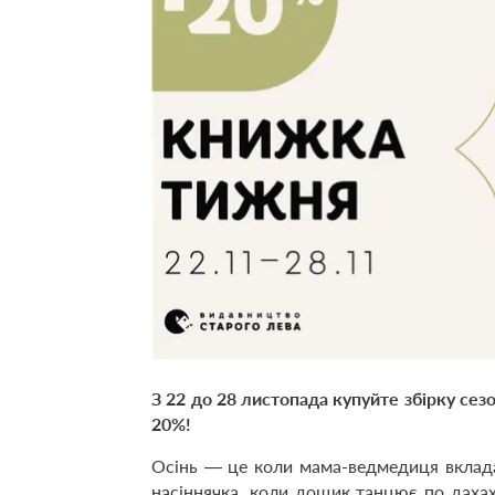
З 22 до 28 листопада купуйте збірку сезо
20%!
Осінь — це коли мама-ведмедиця вклада
насіннячка, коли дощик танцює по дахах, 