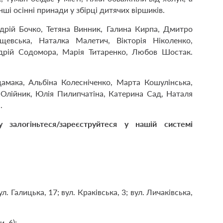
ші осінні принади у збірці дитячих віршиків.
ндрій Бочко, Тетяна Винник, Галина Кирпа, Дмитро
щевська, Наталка Малетич, Вікторія Ніколенко,
дрій Содомора, Марія Титаренко, Любов Шостак.
дамака, Альбіна Колесніченко, Марта Кошулінська,
 Олійник, Юлія Пилипчатіна, Катерина Сад, Наталя
.
залогіньтеся/зареєструйтеся у нашій системі
л. Галицька, 17; вул. Краківська, 3; вул. Личаківська,
, 6);