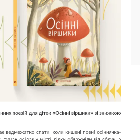
нних поезій для діток «
Осінні віршики
» зі знижкою
є ведмежатко спати, коли кишені повні осіннячка-
туман осідає у місті, гілки обважніли від яблук, а