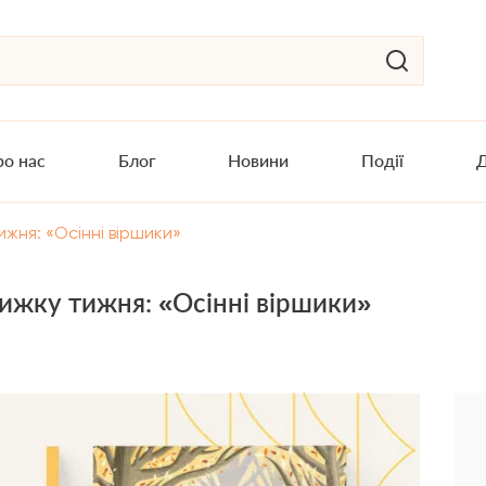
о нас
Блог
Новини
Події
Д
жня: «Осінні віршики»
ижку тижня: «Осінні віршики»