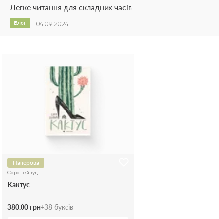
Легке читання для складних часів
Блог
04.09.2024
Паперова
Сара Гейвуд
Кактус
380.00 грн
+
38
буксів