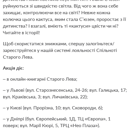
руйнуються зі швидкістю світла. Від чого ж вона себе
захищає, контролюючи все на світі? Невже кожна
колючка цього кактуса, яким стала С’юзен, проростає з її
дитинства? І взагалі, вміють ті «кактуси» цвісти чи ні?
Читайте в історії!
Щоб скористатися знижками, спершу
залогіньтеся/
зареєструйтеся
у нашій системі лояльності Спільноті
Старого Лева.
Акція діє:
– в онлайн-книгарні Старого Лева;
– у Львові (вул. Старознесенська, 24-26; вул. Галицька, 17;
вул. Краківська, 3; вул. Личаківська, 22);
– у Києві (вул. Прорізна, 10; вул. Сковороди, 6);
– у Дніпрі (бул. Європейський, 1Д, ТЦ «Європа», 1
поверх; вул. Марії Кюрі, 5, ТРЦ «Нео Плаза»).