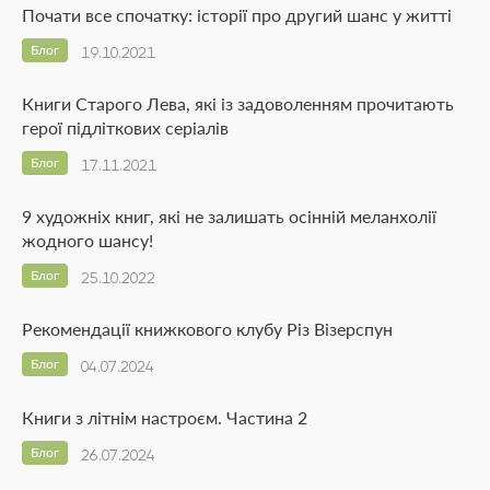
Почати все спочатку: історії про другий шанс у житті
Блог
19.10.2021
Книги Старого Лева, які із задоволенням прочитають
герої підліткових серіалів
Блог
17.11.2021
9 художніх книг, які не залишать осінній меланхолії
жодного шансу!
Блог
25.10.2022
Рекомендації книжкового клубу Різ Візерспун
Блог
04.07.2024
Книги з літнім настроєм. Частина 2
Блог
26.07.2024