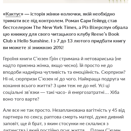
«
Кактус
» — історія жінки-колючки, якій необхідно
тримати все під контролем. Роман Сари Гейвуд став
бестселером The New York Times, а Різ Візерспун обрала
цю книжку для свого читацького клубу Reese’s Book
Club x Hello Sunshine. І з 7 до 13 лютого придбати книгу
ви можете зі знижкою 20%!
Героїня книги С’юзен Ґрін стримана й нетовариська (не
надто приємна жінка, якщо чесно). Їй просто не до
вподоби надмірна чутливість та емоційність. Сюрпризи?
Ні-ні, сюрпризи С’юзен ні до чого. Найкраща подруга чи
кохання всього життя? З цим теж не до неї. Усі ці
соціальні зв’язки — такі часо- й енерго­затратні… Хіба
воно того варте?
Але все не так просто. Незапланована вагітність у 45 від
партнера по сексу, раптова смерть матері, дуже дивний
заповіт, ще й брат, з яким стосунки не склалися з
дитинства і який постійно псує життя… Плани С’юзен