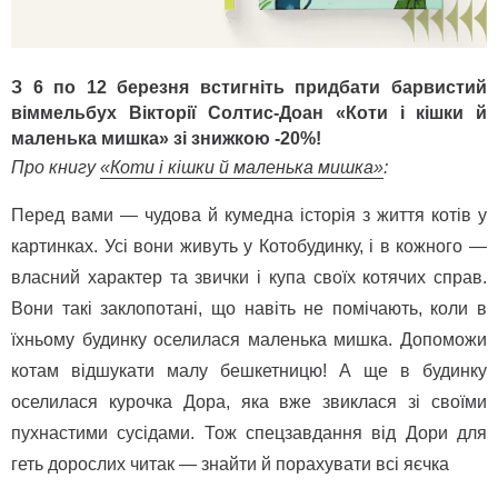
З 6 по 12 березня встигніть придбати барвистий 
віммельбух Вікторії Солтис-Доан 
«Коти і кішки й 
маленька мишка»
 зі знижкою -20%!
Про книгу 
«Коти і кішки й маленька мишка»
:
Перед вами — чудова й кумедна історія з життя котів у 
картинках. Усі вони живуть у Котобудинку, і в кожного — 
власний характер та звички і купа своїх котячих справ. 
Вони такі заклопотані, що навіть не помічають, коли в 
їхньому будинку оселилася маленька мишка. Допоможи 
котам відшукати малу бешкетницю! А ще в будинку 
оселилася курочка Дора, яка вже звиклася зі своїми 
пухнастими сусідами. Тож спецзавдання від Дори для 
геть дорослих читак — знайти й порахувати всі яєчка