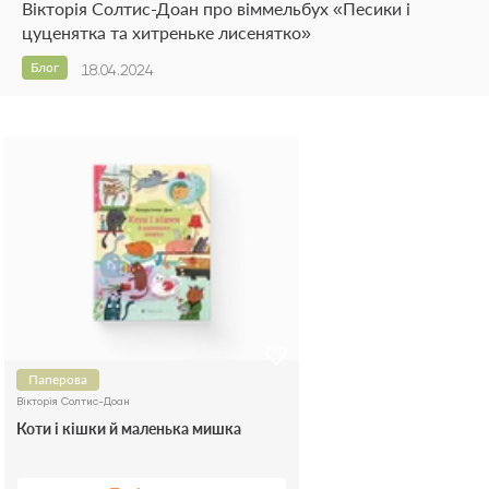
Вікторія Солтис-Доан про віммельбух «Песики і
цуценятка та хитреньке лисенятко»
Блог
18.04.2024
Паперова
Вікторія Солтис-Доан
Коти і кішки й маленька мишка