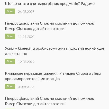
Що почитати вчителям різних предметів? Радимо!
Блог
24.05.2023
Гіперраціональний Спок чи схильний до помилок
Гомер Сімпсон: дізнайтеся хто ви!
Блог
11.11.2021
Успіх у бізнесі та особистому житті: цікавий нон-фікшн
для читання
Блог
12.05.2022
Книжкове перезавантаження: 7 видань Старого Лева
про саморозвиток і мотивацію
Блог
05.08.2022
Гіперраціональний Спок чи схильний до помилок
Гомер Сімпсон: дізнайтеся хто ви!