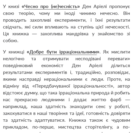
У книзі
«
Чесно про (не)чесність
»
Ден Аріелі пропонує
свою теорію, чому ми іноді чинимо нечесно. Він
проводить захопливі експерименти, і їхні результати
свідчать, які сили впливають на ступінь цієї нечесності.
Ця книжка — захоплива мандрівка у знайомство зі
собою.
У книжці
«
Добре бути ірраціональними
»
. Як мислити
нелогічно та отримувати несподівані переваги»
поведінковий економіст Ден Аріелі ділиться
результатами експериментів і, традиційно, розповідає,
якими насправді нераціональними є люди. Проте, на
відміну від «Передбачуваної ірраціональності», автор
відстоює думку, що така ірраціональна природа й робить
нас прекрасно людяними і додає життю фарб —
наприклад, наша здатність знаходити сенс у роботі,
закохуватися в наші творіння та ідеї, готовність довіряти
та здатність адаптуватися. Книжка також є чудовим
прикладом, по-перше, мистецтва сторітелінгу, а по-