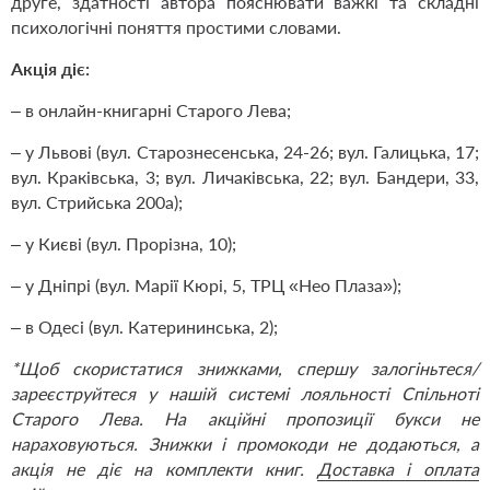
друге, здатності автора пояснювати важкі та складні
психологічні поняття простими словами.
Акція діє:
– в онлайн-книгарні Старого Лева;
– у Львові (вул. Старознесенська, 24-26; вул. Галицька, 17;
вул. Краківська, 3; вул. Личаківська, 22; вул. Бандери, 33,
вул. Стрийська 200а);
– у Києві (вул. Прорізна, 10);
– у Дніпрі (вул. Марії Кюрі, 5, ТРЦ «Нео Плаза»);
– в Одесі (вул. Катерининська, 2);
*Щоб скористатися знижками, спершу
залогіньтеся/
зареєструйтеся
у нашій системі лояльності Спільноті
Старого Лева. На акційні пропозиції букси не
нараховуються. Знижки і промокоди не додаються, а
акція не діє на комплекти книг.
Доставка і оплата