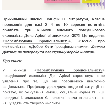
Прихильники якісної нон-фікшн літератури, класна
пропозиція для вас! З 4 по 10 вересня встигніть
придбати три книжки відомого поведінкового
економіста Дена Аріелі зі знижкою -20%! Це видання:
«
Передбачувана ірраціональність
», «
Чесно про
(не)чесність
», «
Добре бути ірраціональними
».
Знижка
діятиме на паперову та електронну версію книжок.
Про книги:
У книжці
«
Передбачувана ірраціональність
»
поведінковий економіст Ден Аріелі спростовує наше
уявлення про те, що ми поводимось виключно
раціонально. Професор досліджує щоденні ситуації та
показує, як очікування, емоції, соціальні норми та інші
невидимі і, здавалося б, нелогічні сили впливають на
нашу здатність тверезо мислити.