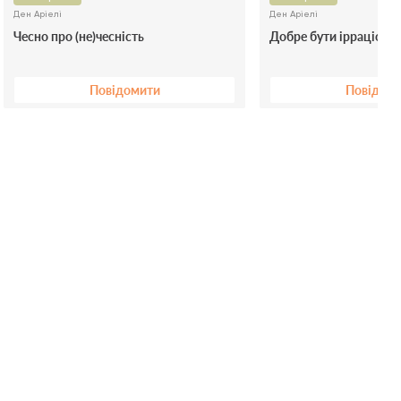
Ден Аріелі
Ден Аріелі
Чесно про (не)чесність
Добре бути ірраціона
Повідомити
Повідом