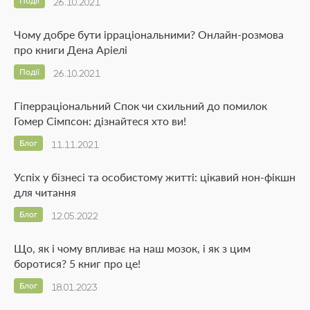
Події
26.10.2021
Чому добре бути ірраціональними? Онлайн-розмова
про книги Дена Аріелі
Події
26.10.2021
Гіперраціональний Спок чи схильний до помилок
Гомер Сімпсон: дізнайтеся хто ви!
Блог
11.11.2021
Успіх у бізнесі та особистому житті: цікавий нон-фікшн
для читання
Блог
12.05.2022
Що, як і чому впливає на наш мозок, і як з цим
боротися? 5 книг про це!
Блог
18.01.2023