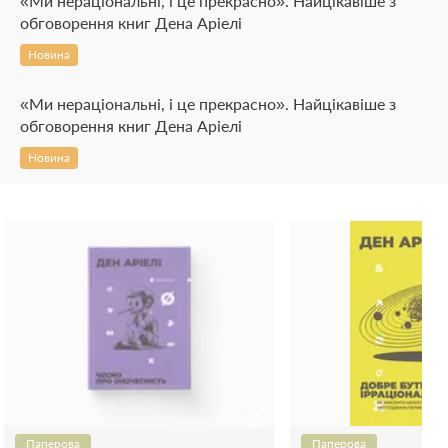
«Ми нераціональні, і це прекрасно». Найцікавіше з
обговорення книг Дена Аріелі
Новина
«Ми нераціональні, і це прекрасно». Найцікавіше з
обговорення книг Дена Аріелі
Новина
Паперова
Паперова