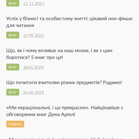
Блог
11.11.2021
Успіх у бізнесі та особистому житті: цікавий нон-фікшн
для читання
Блог
12.05.2022
Що, як і чому впливає на наш мозок, і як з цим
боротися? 5 книг про це!
Блог
18.01.2023
Що почитати вчителям різних предметів? Радимо!
Блог
24.05.2023
«Ми нераціональні, і це прекрасно». Найцікавіше з
обговорення книг Дена Аріелі
Новина