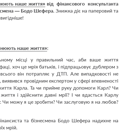
мінюють наше життя»
від фінансового консультанта
знесмена — Бодо Шефера.
Знижка діє на паперовий та
вигідніше!
змінюють наше життя»
:
ьному місці у правильний час, аби ваше життя
аці, хоч це мрія батьків, і підпрацьовує дублером з
 всього він потрапляє у ДТП. Але випадковості не
л, виявився провідним експертом у сфері впевненості
життя Карла. Та чи прийме руку допомоги Карл? Чи
життя і здійснити давні мрії? І чи вдасться Карлу
я: Чи можу я це зробити? Чи заслуговую я на любов?
фінансиста та бізнесмена Бодо Шефера надихне на
їх мрій.