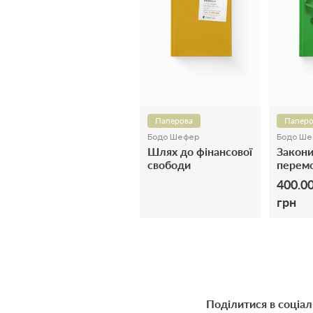
Паперова
Паперо
Бодо Шефер
Бодо Ше
Шлях до фінансової
Закон
свободи
перемо
здійсни
400.0
грн
Поділитися в соціа