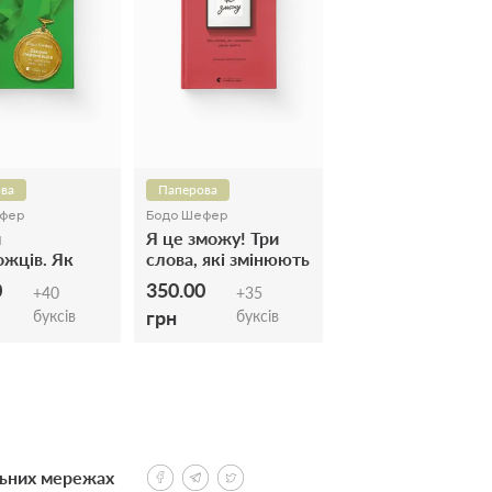
ва
Паперова
фер
Бодо Шефер
и
Я це зможу! Три
жців. Як
слова, які змінюють
ти cвої мрії?
наше життя
0
350.00
+
40
+
35
грн
буксів
буксів
льних мережах