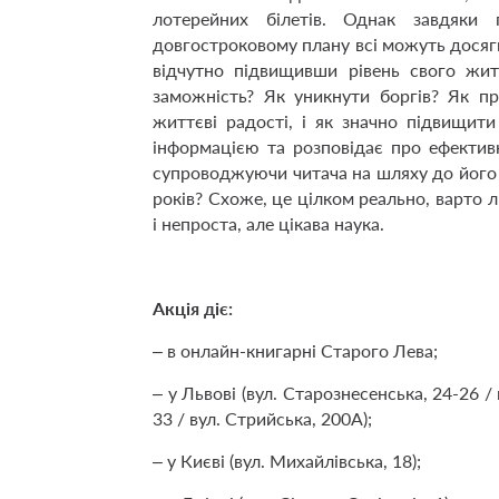
лотерейних білетів. Однак завдяки 
довгостроковому плану всі можуть досягн
відчутно підвищивши рівень свого жит
заможність? Як уникнути боргів? Як п
життєві радості, і як значно підвищит
інформацією та розповідає про ефекти
супроводжуючи читача на шляху до його 
років? Схоже, це цілком реально, варто л
і непроста, але цікава наука.
Акція діє:
– в онлайн-книгарні Старого Лева;
– у Львові (вул. Старознесенська, 24-26 / 
33 / вул. Стрийська, 200А);
– у Києві (вул. Михайлівська, 18);