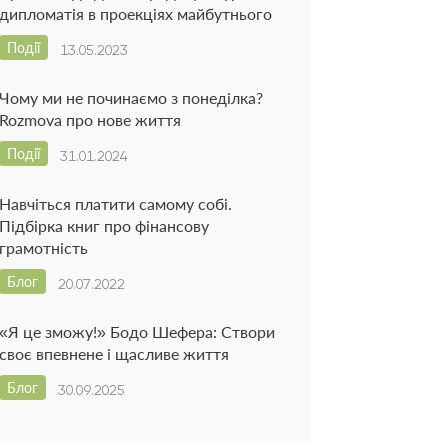
дипломатія в проекціях майбутнього
Події
13.05.2023
Чому ми не починаємо з понеділка?
Rozmova про нове життя
Події
31.01.2024
Навчіться платити самому собі.
Підбірка книг про фінансову
грамотність
Блог
20.07.2022
«Я це зможу!» Бодо Шефера: Створи
своє впевнене і щасливе життя
Блог
30.09.2025