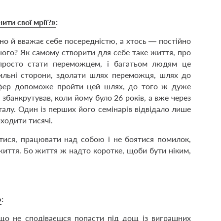
ити cвої мрії?»
:
но й вважає себе посередністю, а хтось — постійно
ого? Як самому створити для себе таке життя, про
 просто стати переможцем, і багатьом людям це
сильні сторони, здолати шлях переможця, шлях до
ефер допоможе пройти цей шлях, до того ж дуже
збанкрутував, коли йому було 26 років, а вже через
італу. Один із перших його семінарів відвідало лише
иходити тисячі.
ися, працювати над собою і не боя­тися помилок,
иття. Бо життя ж надто коротке, щоби бути ніким,
»
:
кщо не сподіваєшся попасти під дощ із виграшних