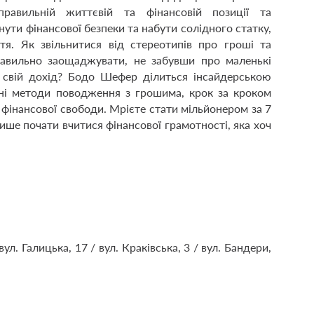
правильній життєвій та фінансовій позиції та
ути фінансової безпеки та набути солідного статку,
тя. Як звільнитися від стереотипів про гроші та
равильно заощаджувати, не забувши про маленькі
и свій дохід? Бодо Шефер ділиться інсайдерською
вні методи поводження з грошима, крок за кроком
фінансової свободи. Мрієте стати мільйонером за 7
ише почати вчитися фінансової грамотності, яка хоч
вул. Галицька, 17 / вул. Краківська, 3 / вул. Бандери,