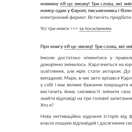
новинку
«Я це зможу! Три слова, які з
номер один у Європі, письменника і бі
електронний формат. Встигніть придбати 
Усі три книги >>>
за посиланням
.
Про книгу
«Я це зможу! Три слова, які 
Інколи достатньо опинитися у правил
докорінно змінилось. Карл вчиться на юрф
освітлення, але мріє стати актором. До
випадкові. Марк, в чиє авто врізався Кар
у собі і має велике бажання покращити 
вистачить йому сміливості змінити своє 
знайти відповіді на три головні запитанн
Хто я?
Нова мотиваційна художня історія від 
власні пошуки відповідей і досягнення сво