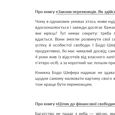
Про книгу
«Закони переможців. Як здійсн
Чому в однакових умовах хтось живе нуд
вдосконалюється і завжди досягає бажан
яке мрієш? Тут немає сек­рету: треба
вдається. Вони змогли розвинути свої 
успіху й особистої свободи. І Бодо Ш
продуктивно, бо має чималий досвід: сам 
4 роки жив із відсотків від власного кап
п’ятеро осіб, а за короткий час почали пр
Книжка Бодо Шефера надихає не здават
щодня самому малювати картину свого ж
тож краще бути переможцем.
Про книгу
«Шлях до фінансової свободи
Багатство не падає з неба — звісно, я