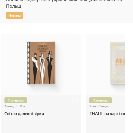
Польщі
Новина
Паперова
Паперова
Аманда Лі Коу
Уляна Скицька
Світло далекої зірки
#НАШІ на карті світу