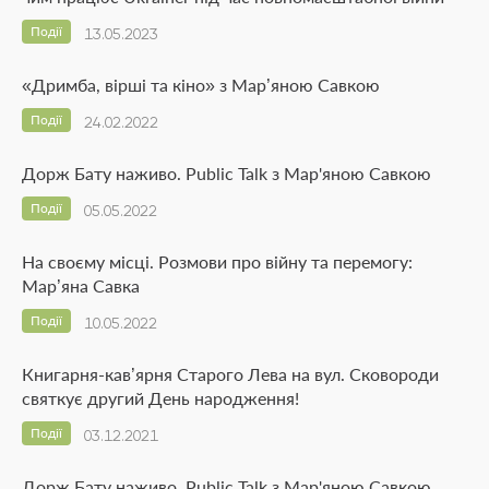
Події
13.05.2023
«Дримба, вірші та кіно» з Мар’яною Савкою
Події
24.02.2022
Дорж Бату наживо. Public Talk з Мар'яною Савкою
Події
05.05.2022
На своєму місці. Розмови про війну та перемогу:
Мар’яна Савка
Події
10.05.2022
Книгарня-кав’ярня Старого Лева на вул. Сковороди
святкує другий День народження!
Події
03.12.2021
Дорж Бату наживо. Public Talk з Мар'яною Савкою