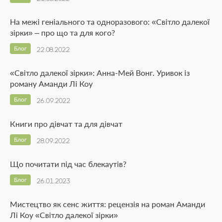
На межі геніального та одноразового: «Світло далекої
зірки» – про що та для кого?
Блог
22.08.2022
«Світло далекої зірки»: Анна-Мей Вонг. Уривок із
роману Аманди Лі Коу
Блог
26.09.2022
Книги про дівчат та для дівчат
Блог
28.09.2022
Що почитати під час блекаутів?
Блог
26.01.2023
Мистецтво як сенс життя: рецензія на роман Аманди
Лі Коу «Світло далекої зірки»