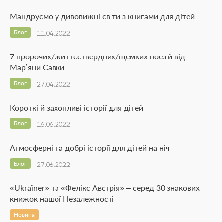
Мандруємо у дивовижні світи з книгами для дітей
Блог
11.04.2022
7 пророчих/життєствердних/щемких поезій від
Мар’яни Савки
Блог
27.04.2022
Короткі й захопливі історії для дітей
Блог
16.06.2022
Атмосферні та добрі історії для дітей на ніч
Блог
27.06.2022
«Ukraїner» та «Фелікс Австрія» – серед 30 знакових
книжок нашої Незалежності
Новина