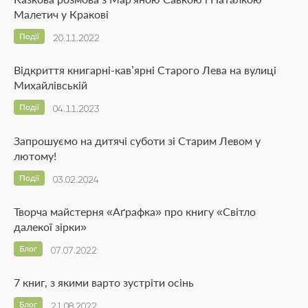
Малетич у Кракові
Події
20.11.2022
Відкриття книгарні-кав’ярні Старого Лева на вулиці
Михайлівській
Події
04.11.2023
Запрошуємо на дитячі суботи зі Старим Левом у
лютому!
Події
03.02.2024
Творча майстерня «Аґрафка» про книгу «Світло
далекої зірки»
Блог
07.07.2022
7 книг, з якими варто зустріти осінь
Блог
21.08.2022