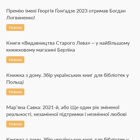
Премію імені Георгія Ґонґадзе 2023 отримав Богдан
Логвиненко!
Новина
Книги «Видавництва Старого Лева» – у найбільшому
книжковому магазині Берліна
Новина
Книжка з дому. Збір українських книг для бібліотек у
Польщі
Новина
Мар’яна Савка: 2021-й, або Ще один рік зміненої
реальності, незамінної підтримки і незмінної любові
Новина
Книжка з дому. Збір українських книг для бібліотек у