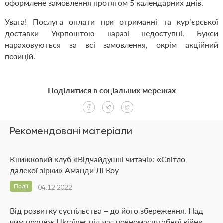
оформлене замовлення протягом 5 календарних днів.
Увага! Послуга оплати при отриманні та кур’єрської
доставки Укрпоштою наразі недоступні. Букси
нараховуються за всі замовлення, окрім акційний
позицій.
Поділитися в соціальних мережах
Рекомендовані матеріали
Книжковий клуб «Відчайдушні читачі»: «Світло
далекої зірки» Аманди Лі Коу
Події
04.12.2022
Від розвитку суспільства – до його збереження. Над
чим працює Ukraїner під час повномасштабної війни