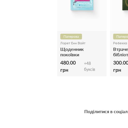
Паперова
Паперо
Лорет Енн Вайт
Ребекка
Щоденник
Втрач
покоївки
бібліо
480.00
300.0
+
48
грн
грн
буксів
Поділитися в соціа