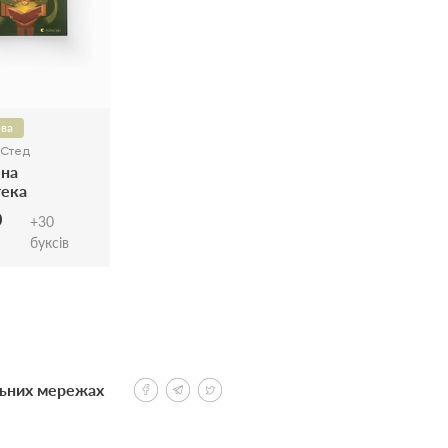
ва
 Стед
ена
тека
0
+
30
буксів
льних мережах