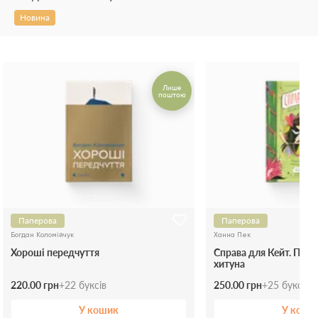
Новина
Лише
поштою
Паперова
Паперова
Богдан Коломійчук
Ханна Пек
Хороші передчуття
Справа для Кейт. Покл
хитуна
220.00 грн
+
22
буксів
250.00 грн
+
25
буксів
У кошик
У коши