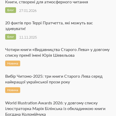
Книги, створені для атмосферного читання
Блог
27.01.2026
20 фактів про Террі Пратчетта, які можуть вас
здивувати!
Блог
11.11.2025
Чотири книги «Видавництва Старого Лева» у довгому
списку премії імені Юрія Шевельова
Новина
Вибір Читомо-2025: три книги Старого Лева серед
найкращої української прози року
Новина
World Illustration Awards 2026: у довгому списку
ілюстраторка Марія Білінська із обкладинкою книги
Богдана Коломійчука