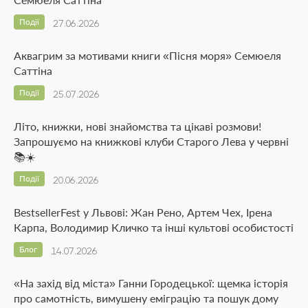
Події
27.06.2026
Аквагрим за мотивами книги «Пісня моря» Семюеля
Саттіна
Події
25.07.2026
Літо, книжки, нові знайомства та цікаві розмови!
Запрошуємо на книжкові клуби Старого Лева у червні
📚☀️
Події
20.06.2026
BestsellerFest у Львові: Жан Рено, Артем Чех, Ірена
Карпа, Володимир Кличко та інші культові особистості
Блог
14.07.2026
«На захід від міста» Ганни Городецької: щемка історія
про самотність, вимушену еміграцію та пошук дому