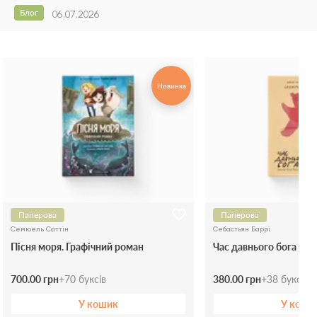
Блог
06.07.2026
Новинка
Паперова
Паперова
Семюель Саттін
Себастьян Баррі
Пісня моря. Графічний роман
Час давнього бога
700.00 грн
+
70
буксів
380.00 грн
+
38
буксів
У кошик
У коши