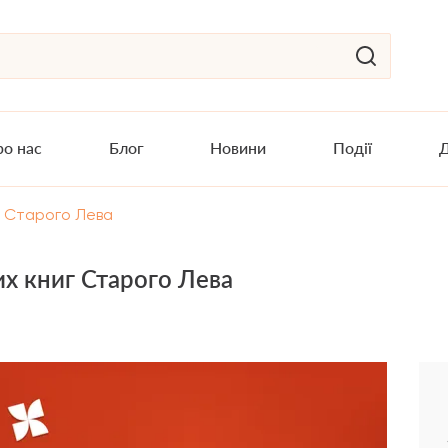
о нас
Блог
Новини
Події
Д
г Старого Лева
х книг Старого Лева