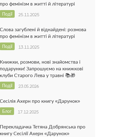
про фемінізм в житті й літературі
Події
25.11.2025
Слова загублені й віднайдені: розмова
про фемінізм в житті й літературі
Події
13.11.2025
Книжки, розмови, нові знайомства і
подарунки! Запрошуємо на книжкові
клуби Старого Лева у травні 📚🎁
Події
23.05.2026
Сесілія Ахерн про книгу «Дарунок»
Блог
17.12.2025
Перекладачка Тетяна Добрянська про
книгу Сесілії Ахерн «Дарунок»