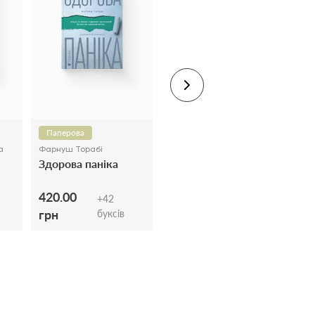
Паперова
П
а
Фарнуш Торабі
Сес
Здорова паніка
Да
420.00
50
+
42
грн
гр
буксів