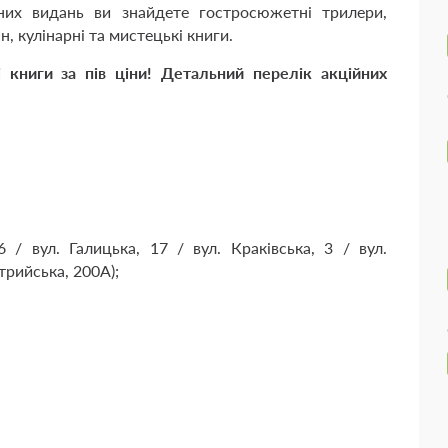
йних видань ви знайдете гостросюжетні трилери,
, кулінарні та мистецькі книги.
книги за пів ціни!
Детальний перелік акційних
6 / вул. Галицька, 17 / вул. Краківська, 3 / вул.
Стрийська, 200А);
;