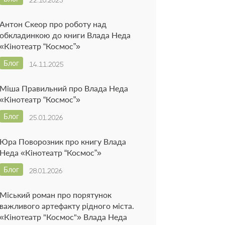
Антон Скеор про роботу над
обкладинкою до книги Влада Неда
«Кінотеатр “Космос”»
Блог
14.11.2025
Міша Правильний про Влада Неда
«Кінотеатр “Космос”»
Блог
25.01.2026
Юра Поворозник про книгу Влада
Неда «Кінотеатр “Космос”»
Блог
28.01.2026
Міський роман про порятунок
важливого артефакту рідного міста.
«Кінотеатр "Космос"» Влада Неда