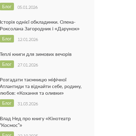
Блог
05.01.2026
Історія однієї обкладинки. Олена-
Роксолана Загородник і «Дарунок»
Блог
12.01.2026
Теплі книги для зимових вечорів
Блог
27.01.2026
Розгадати таємницю міфічної
Атлантиди та віднайти себе, родину,
любов: «Кохання та оливки»
Блог
31.03.2026
Влад Нед про книгу «Кінотеатр
“Космос”»
Блог
22.10.2025