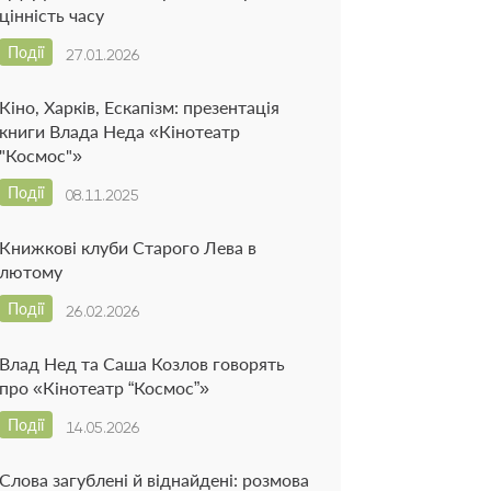
цінність часу
Події
27.01.2026
Кіно, Харків, Ескапізм: презентація
книги Влада Неда «Кінотеатр
"Космос"»
Події
08.11.2025
Книжкові клуби Старого Лева в
лютому
Події
26.02.2026
Влад Нед та Саша Козлов говорять
про «Кінотеатр “Космос”»
Події
14.05.2026
Слова загублені й віднайдені: розмова