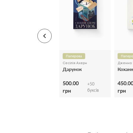
Паперова
Паперо
Сесілія Ахерн
Дженна 
Дарунок
Коханн
500.00
450.0
+
50
грн
грн
буксів