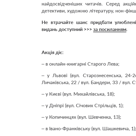
найдосвідченіших читачів. Серед акці
детективи, художню літературу, нон-фікшн
Не втрачайте шанс придбати улюблені 
видань доступний >>>
за посиланням
.
Акція діє:
– в онлайн-книгарні Старого Лева;
– у Львові (вул. Старознесенська, 24-2
Личаківська, 22 / вул. Бандери, 33 / вул. 
– у Києві (вул. Михайлівська, 18);
– у Дніпрі (вул. Січових Стрільців, 1);
– у Копичинцях (вул. Шевченка, 13);
– в Івано-Франківську (вул. Шашкевича, 1)