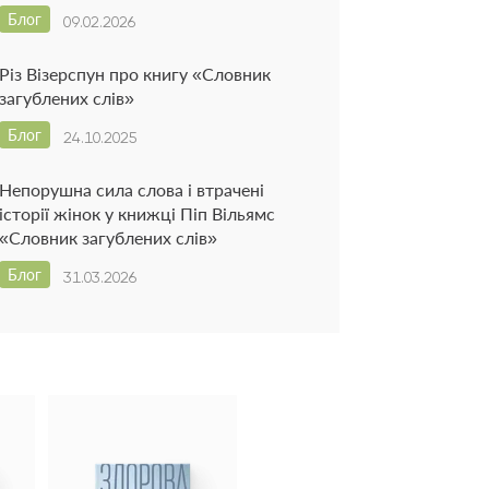
Блог
09.02.2026
Різ Візерспун про книгу «Словник
загублених слів»
Блог
24.10.2025
Непорушна сила слова і втрачені
історії жінок у книжці Піп Вільямс
«Словник загублених слів»
Блог
31.03.2026