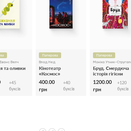
ва
Паперова
Паперова
Еванс Велч
Влад Нед
Моніка Утник-Стругал
я та оливки
Кінотеатр
Бруд. Смердюча
«Космос»
історія гігієни
0
400.00
1200.00
+
45
+
40
+
120
грн
грн
буксів
буксів
буксів