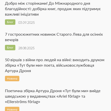
Добро між сторінками! До Міжнародного дня
благодійності: добірка книг, продаж яких підтримує
важливі ініціативи
Блог
03.09.2025
7 гостросюжетних новинок Старого Лева для осінніх
вечорів
Блог
28.08.2025
50 віршів з війни про людей на війні: виходить друком
збірка «Тут були ми» поета, військовослужбовця
Артура Дроня
Новина
Поетична збірка Артура Дроня «Тут були ми» вийде
шведською у видавництвах «Ariel förlag» та
«Ellerströms förlag»
Новина