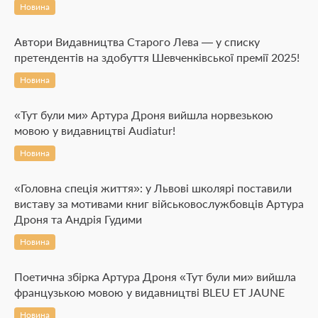
Новина
Автори Видавництва Старого Лева — у списку
претендентів на здобуття Шевченківської премії 2025!
Новина
«Тут були ми» Артура Дроня вийшла норвезькою
мовою у видавництві Audiatur!
Новина
«Головна спеція життя»: у Львові школярі поставили
виставу за мотивами книг військовослужбовців Артура
Дроня та Андрія Гудими
Новина
Поетична збірка Артура Дроня «Тут були ми» вийшла
французькою мовою у видавництві BLEU ET JAUNE
Новина