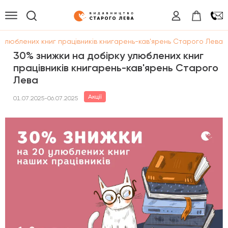
у улюблених книг працівників книгарень-кав'ярень Старого Лева
30% знижки на добірку улюблених книг
працівників книгарень-кав'ярень Старого
Лева
Акції
01.07.2025-06.07.2025