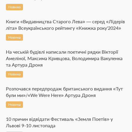
Новина
Книги «Видавництва Старого Лева» — серед «Лідерів
літа» Всеукраїнського рейтингу «Книжка року'2024»
Новина
На чеській будівлі написали поетичні рядки Вікторії
Амеліної, Максима Кривцова, Володимира Вакуленка
та Артура Дроня
Новина
Розпочався передпродаж британського видання «Тут
були ми»/«We Were Here» Артура Дроня
Новина
10 причин відвідати Фестиваль «Земля Поетів» у
Львові 9-10 листопада