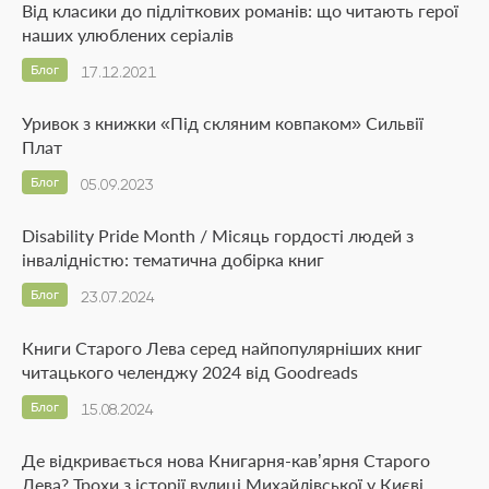
Від класики до підліткових романів: що читають герої
наших улюблених серіалів
Блог
17.12.2021
Уривок з книжки «Під скляним ковпаком» Сильвії
Плат
Блог
05.09.2023
Disability Pride Month / Місяць гордості людей з
інвалідністю: тематична добірка книг
Блог
23.07.2024
Книги Старого Лева серед найпопулярніших книг
читацького челенджу 2024 від Goodreads
Блог
15.08.2024
Де відкривається нова Книгарня-кав’ярня Старого
Лева? Трохи з історії вулиці Михайлівської у Києві