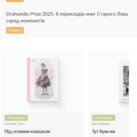
Drahomán Prize 2025: 8 перекладів книг Старого Лева
серед номінантів
Новина
Паперова
Паперова
Сильвія Плат
Артур Дронь
Під скляним ковпаком
Тут були ми