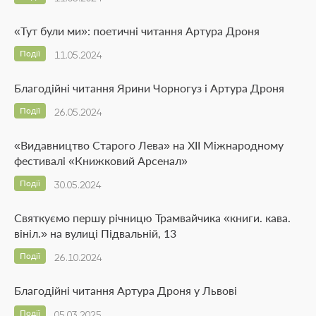
«Тут були ми»: поетичні читання Артура Дроня
Події
11.05.2024
Благодійні читання Ярини Чорногуз і Артура Дроня
Події
26.05.2024
«Видавництво Старого Лева» на ХІІ Міжнародному
фестивалі «Книжковий Арсенал»
Події
30.05.2024
Святкуємо першу річницю Трамвайчика «книги. кава.
вініл.» на вулиці Підвальній, 13
Події
26.10.2024
Благодійні читання Артура Дроня у Львові
Події
05.03.2025