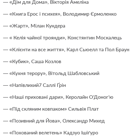
— «Дім для Дома», Вікторія Амеліна
— «Книга Ерос і психея», Володимир Єрмоленко
— «Жарт», Мілан Кундера
— « Келія чайної троянди», Констянтин Москалець
— «Клієнти на все життя», Карл Сьюелл та Пол Браун
— «Кубик», Саша Козлов
— «Кухня терору», Вітольд Шабловський
— «Напівлихий7 Саллі Ґрін
— «Наші приховані дари», Керолайн О'Доног'ю
— «Під скляним ковпаком» Сильвія Плат
— «Позивний для Йова», Олександр Михед
— «Похований велетень» Кадзуо Ішіґуро