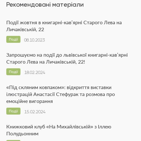
Рекомендовані матеріали
Події жовтня в книгарні-кав’ярні Старого Лева на
Личаківській, 22
Події
08.10.2023
Запрошуємо на події до львівської книгарні-кав’ярні
Старого Лева на Личаківській, 22!
Події
18.02.2024
«Під скляним ковпаком»: відкриття виставки
ілюстрацій Анастасії Стефурак та розмова про
емоційне вигорання
Події
15.02.2024
Книжковий клуб «На Михайлівській» з Іллею
Полудьонним