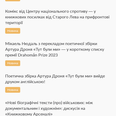
Комікс від Центру національного спротиву — у
книжкових посилках від Старого Лева на прифронтові
території
Новина
Мікаель Нюдаль з перекладом поетичної збірки
Артура Дроня «Тут були ми» — у короткому списку
премії Drahomán Prize 2023
Новина
Поетична збірка Артура Дроня «Тут були ми» вийде
друком англійською!
Новина
«Нові біографічні тексти (про) військових: між
документальним і художнім»: дискусія на
«Книжковому Арсеналі»