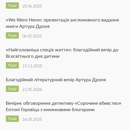
Події
25.04.2025
«We Were Here»: презентація англомовного видання
книги Артура Дроня
Події
06.05.2025
«Найголовніша спеція життя»: благодійний вечір до
Всесвітнього дня дитини
Події
19.11.2025
Благодійний літературний вечір Артура Дроня
Події
21.05.2026
Вечірнє обговорення детективу «Сорочине вбивство»
Ентоні Горовіца з книжковими блогерами
Події
16.05.2025