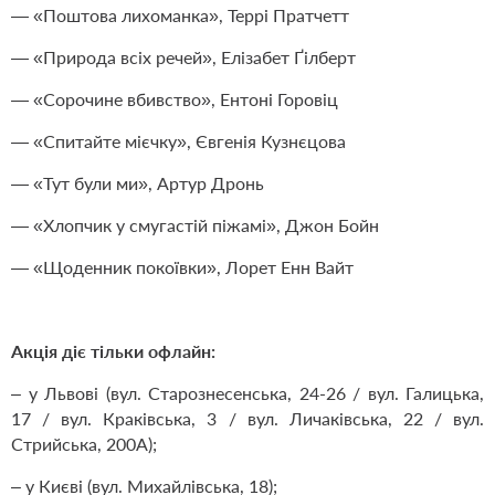
— «Поштова лихоманка», Террі Пратчетт
— «Природа всіх речей», Елізабет Ґілберт
— «Сорочине вбивство», Ентоні Горовіц
— «Спитайте мієчку», Євгенія Кузнєцова
— «Тут були ми», Артур Дронь
— «Хлопчик у смугастій піжамі», Джон Бойн
— «Щоденник покоївки», Лорет Енн Вайт
Акція діє тільки офлайн:
– у Львові (вул. Старознесенська, 24-26 / вул. Галицька,
17 / вул. Краківська, 3 / вул. Личаківська, 22 / вул.
Стрийська, 200А);
– у Києві (вул. Михайлівська, 18);