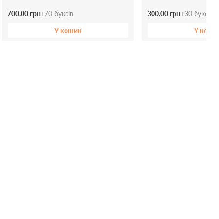
700.00 грн
+
70
буксів
300.00 грн
+
30
буксів
У кошик
У коши