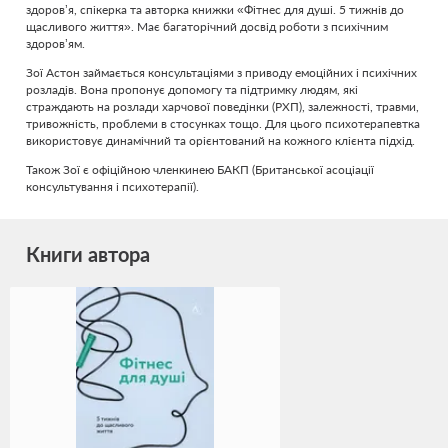
здоров’я, спікерка та авторка книжки «Фітнес для душі. 5 тижнів до
щасливого життя». Має багаторічний досвід роботи з психічним
здоров’ям.
Зої Астон займається консультаціями з приводу емоційних і психічних
розладів. Вона пропонує допомогу та підтримку людям, які
страждають на розлади харчової поведінки (РХП), залежності, травми,
тривожність, проблеми в стосунках тощо. Для цього психотерапевтка
використовує динамічний та орієнтований на кожного клієнта підхід.
Також Зої є офіційною членкинею БАКП (Британської асоціації
консультування і психотерапії).
Книги автора