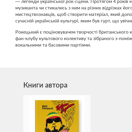
— легенди української рок-сцени. Протягом 4 років 
музиканта чи стикались з ним на різних відрізках йог
мистецтвознавців, щоб створити матеріал, який допо
сучасній українській культурі, яким був гурт, що уві
Рокецький є поціновувачем творчості британського ко
фан-клубу культового колективу та зібраного з-поміж 
вокальними та басовими партіями.
Книги автора