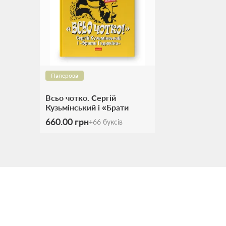
Паперова
Всьо чотко. Сергій
Кузьмінський і «Брати
Гадюкіни»
660.00 грн
+
66
буксів