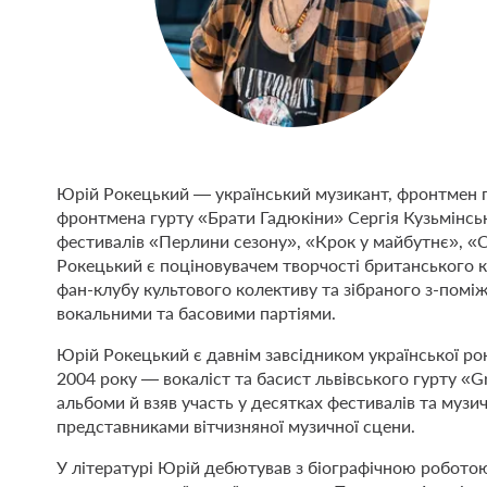
Юрій Рокецький — український музикант, фронтмен г
фронтмена гурту «Брати Гадюкіни» Сергія Кузьмінськ
фестивалів «Перлини сезону», «Крок у майбутнє», «C
Рокецький є поціновувачем творчості британського ко
фан-клубу культового колективу та зібраного з-поміж 
вокальними та басовими партіями.
Юрій Рокецький є давнім завсідником української ро
2004 року — вокаліст та басист львівського гурту «Gr
альбоми й взяв участь у десятках фестивалів та музи
представниками вітчизняної музичної сцени.
У літературі Юрій дебютував з біографічною роботою