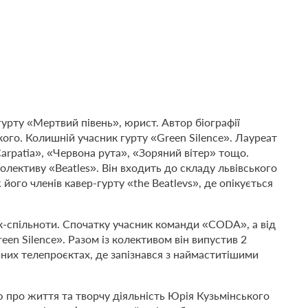
урту «Мертвий півень», юрист. Автор біографії
ого. Колишній учасник гурту «Green Silence». Лауреат
arpatia», «Червона рута», «Зоряний вітер» тощо.
лективу «Beatles». Він входить до складу львівського
його членів кавер-гурту «the Beatlevs», де опікується
к-спільноти. Спочатку учасник команди «CODA», а від
een Silence». Разом із колективом він випустив 2
чних телепроєктах, де запізнався з наймаститішими
 про життя та творчу діяльність Юрія Кузьмінського