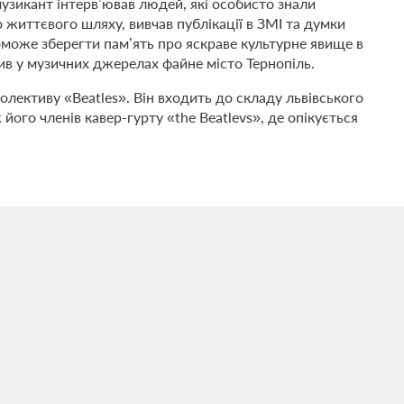
музикант інтерв’ював людей, які особисто знали
о життєвого шляху, вивчав публікації в ЗМІ та думки
може зберегти пам’ять про яскраве культурне явище в
чнив у музичних джерелах файне місто Тернопіль.
лективу «Beatles». Він входить до складу львівського
його членів кавер-гурту «the Beatlevs», де опікується