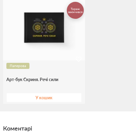
Тираж
закінчився
Паперова
Арт-бук Скриня. Речі сили
У кошик
Коментарі