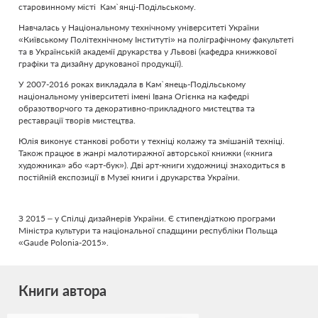
старовинному місті Кам`янці-Подільському.
Навчалась у Національному технічному університеті України
«Київському Політехнічному Інституті» на поліграфічному факультеті
та в Українській академії друкарства у Львові (кафедра книжкової
графіки та дизайну друкованої продукції).
У 2007-2016 роках викладала в Кам`янець-Подільському
національному університеті імені Івана Огієнка на кафедрі
образотворчого та декоративно-прикладного мистецтва та
реставрації творів мистецтва.
Юлія виконує станкові роботи у техніці колажу та змішаній техніці.
Також працює в жанрі малотиражної авторської книжки («книга
художника» або «арт-бук»). Дві арт-книги художниці знаходиться в
постійній експозиції в Музеї книги і друкарства України.
З 2015 – у Спілці дизайнерів України. Є стипендіаткою програми
Міністра культури та національної спадщини республіки Польща
«Gaude Polonia-2015».
Книги автора