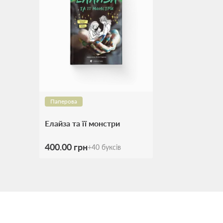
Паперова
Елайза та її монстри
400.00 грн
+
40
буксів