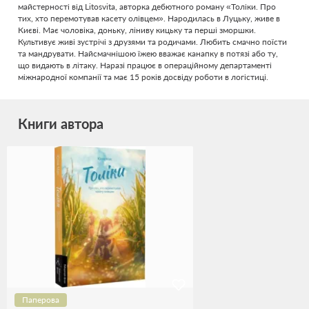
майстерності від Litosvita, авторка дебютного роману «Толіки. Про
тих, хто перемотував касету олівцем». Народилась в Луцьку, живе в
Києві. Має чоловіка, доньку, ліниву кицьку та перші зморшки.
Культивує живі зустрічі з друзями та родичами. Любить смачно поїсти
та мандрувати. Найсмачнішою їжею вважає канапку в потязі або ту,
що видають в літаку. Наразі працює в операційному департаменті
міжнародної компанії та має 15 років досвіду роботи в логістиці.
Книги автора
Паперова