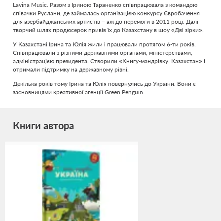
Lavina Music. Разом з Іриною Тараненко співпрацювала з командою
співачки Руслани, де займалась організацією конкурсу Євробачення
для азербайджанських артистів – аж до перемоги в 2011 році. Далі
творчий шлях продюсерок привів їх до Казахстану в шоу «Дві зірки».
У Казахстані Ірина та Юлія жили і працювали протягом 6-ти років.
Співпрацювали з різними державними органами, міністерствами,
адміністрацією президента. Створили «Книгу-мандрівку. Казахстан» і
отримали підтримку на державному рівні.
Декілька років тому Ірина та Юлія повернулись до України. Вони є
засновницями креативної агенції Green Penguin.
Книги автора