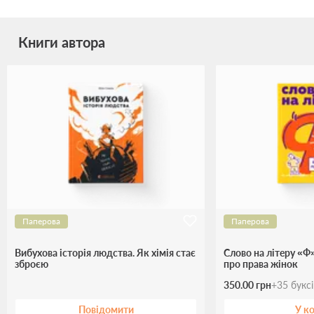
Книги автора
Паперова
Паперова
Вибухова історія людства. Як хімія стає
Слово на літеру «Ф
зброєю
про права жінок
350.00 грн
+
35
букс
Повідомити
У к