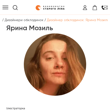
/
/
а
Дизайнери обкладинок
Дизайнер обкладинок: Ярина Мозиль
Ярина Мозиль
Ілюстраторка