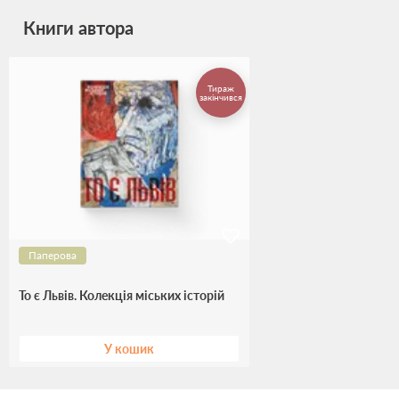
Книги автора
Тираж
закінчився
Паперова
То є Львів. Колекція міських історій
У кошик