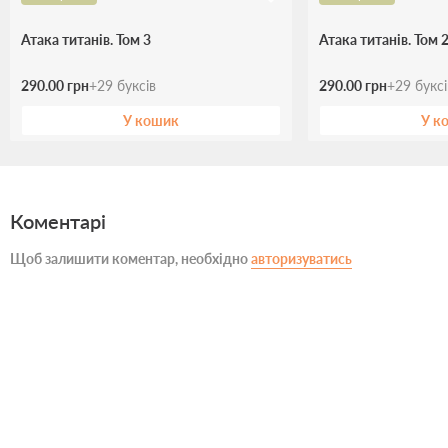
Атака титанів. Том 3
Атака титанів. Том 
290.00 грн
+
29
буксів
290.00 грн
+
29
букс
У кошик
У к
Коментарі
Щоб залишити коментар, необхідно
авторизуватись