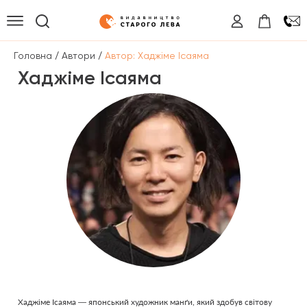
/
/
Головна
Автори
Автор: Хаджіме Ісаяма
Хаджіме Ісаяма
Хаджіме Ісаяма — японський художник манґи, який здобув світову