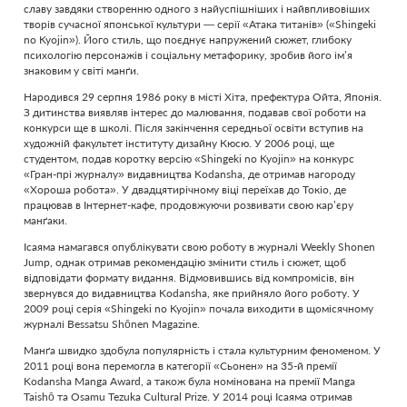
славу завдяки створенню одного з найуспішніших і найвпливовіших
творів сучасної японської культури — серії «Атака титанів» («Shingeki
no Kyojin»). Його стиль, що поєднує напружений сюжет, глибоку
психологію персонажів і соціальну метафорику, зробив його ім’я
знаковим у світі манґи.
Народився 29 серпня 1986 року в місті Хіта, префектура Ойта, Японія.
З дитинства виявляв інтерес до малювання, подавав свої роботи на
конкурси ще в школі. Після закінчення середньої освіти вступив на
художній факультет інституту дизайну Кюсю. У 2006 році, ще
студентом, подав коротку версію «Shingeki no Kyojin» на конкурс
«Гран-прі журналу» видавництва Kodansha, де отримав нагороду
«Хороша робота». У двадцятирічному віці переїхав до Токіо, де
працював в Інтернет-кафе, продовжуючи розвивати свою кар’єру
манґаки.
Ісаяма намагався опублікувати свою роботу в журналі Weekly Shonen
Jump, однак отримав рекомендацію змінити стиль і сюжет, щоб
відповідати формату видання. Відмовившись від компромісів, він
звернувся до видавництва Kodansha, яке прийняло його роботу. У
2009 році серія «Shingeki no Kyojin» почала виходити в щомісячному
журналі Bessatsu Shōnen Magazine.
Манґа швидко здобула популярність і стала культурним феноменом. У
2011 році вона перемогла в категорії «Сьонен» на 35-й премії
Kodansha Manga Award, а також була номінована на премії Manga
Taishō та Osamu Tezuka Cultural Prize. У 2014 році Ісаяма отримав