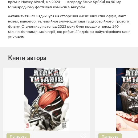
премію Harvey Award, а в 2023 — нагороду Fauve Spécial на 50-му
Міжнародному фестивалі коміксів в Ангулемі.
«Атака титанів» надихнула на створення численних спін-оффів, лайт-
новел, відеоігор, телевізійної аніме-адаптації та двосерійного ігрового
фільму. Станом на листопад 2023 року було продано понад 140
мільйонів примірників серії, що робить її однією з найуспішніших манґ
усіх часів.
Книги автора
Паперова
Паперова