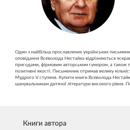
Один з найбільш прославлених українських письменник
оповідання Всеволода Нестайка відрізняються яскр
пригодами, фірмовим авторським гумором, а також по
позитивні якості. Письменник отримав велику кількіс
Мудрого V ступеня. Купити книги Всеволода Нестайка
шанувальникам дитячої літератури високого рівня. 
Книги автора