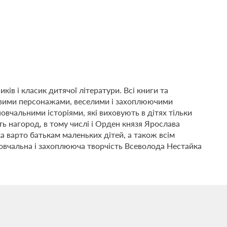
ів і класик дитячої літератури. Всі книги та
авими персонажами, веселими і захоплюючими
вчальними історіями, які виховують в дітях тільки
ть нагород, в тому числі і Орден князя Ярослава
 варто батькам маленьких дітей, а також всім
Повчальна і захоплююча творчість Всеволода Нестайка