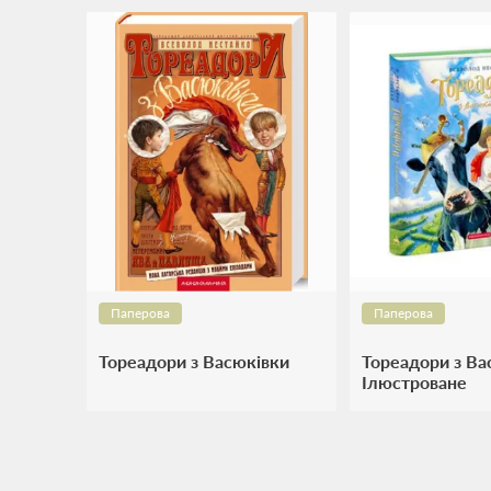
Паперова
Паперова
Тореадори з Васюківки
Тореадори з Ва
Ілюстроване